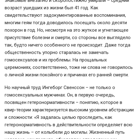
знакомые внезапно и скоропостижно умирали – средний
возраст ушедших из жизни был 41 год. Как
свидетельствуют задокументированные воспоминания,
многим геям тогда доводилось посещать около десяти
похорон в год. Но, несмотря на это жуткое и угнетающее
присутствие болезни и смерти, со стороны все выглядело
так, будто ничего особенного не происходит. Даже тогда
общественность упорно старалась не замечать
гомосексуалов и их проблемы. На прощальных
церемониях, соответственно, тоже ни слова не говорилось
о личной жизни покойного и причинах его ранней смерти.
Но научный труд Ингеборг Свенссон – не только о
гомосексуальных мужчинах. Он, в первую очередь,
посвящен гетеронормативности – понятию, которое в
квир-теории характеризуется высоким уровнем абстракции
и сложности: «Я задалась целью проследить, как
гетеронормативность в действительности определяет всю
нашу жизнь – от колыбели до могилы. Жизненный путь