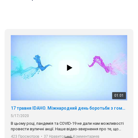
01:01
17 травня IDAHO. Міжнародний день боротьби з гомофобією трансфобією і біфобія.
5/17/2020
В цьому році, пандемія та COVІD-19 не дали нам можливості
провести вуличні акції. Наше відео-звернення про те, що
навіть коли ми у різних містах та не можемо зустрінеться, ми
423 Просмотров
•
37 Нравится
•
1 Комментариев