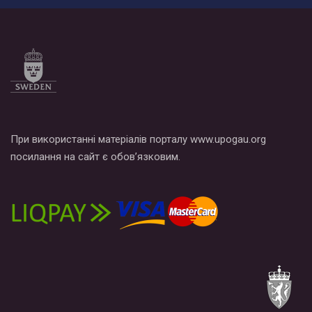
При використанні матеріалів порталу www.upogau.org
посилання на сайт є обов’язковим.