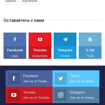
церковь
шоу-бизнес
Якщо ти хочеш підтримати нас - просто натисни "лайк" під
відео.
Team of Gay Alliance Ukraine participates in a competition for the
Оставайтесь с нами
best video, representing programme for the development of
organization. The competition is organized by inetrnational
organization PACT.
We appeal to your support and ask to help us implement our plan
to combat violence against LGBT people in Ukraine.
Facebook
Youtube
Telegram
5,106
All you have to do is to press "Like" below the video.
Likes
Subscribers
Friends
Posts
Эмоционально сильный ролик от команды "Гей-альянс
Украина", который принимает участие в конкурсе
международной организации PACT на лучший ролик,
представляющий программу развития организации.
Facebook
Twitter
Join us on Facebook
Join us on Twitter
Мы просим вас поддержать нас и помочь нам реализовать
наш план по борьбе с насилием и дискриминацией на почве
СОГИ в Украине.
Youtube
Instagram
Join us on Youtube
Join us on Instagram
Все, что вам нужно сделать - это зайти на наш канал YouTube
по этой ссылке и поставить лайк под видео.