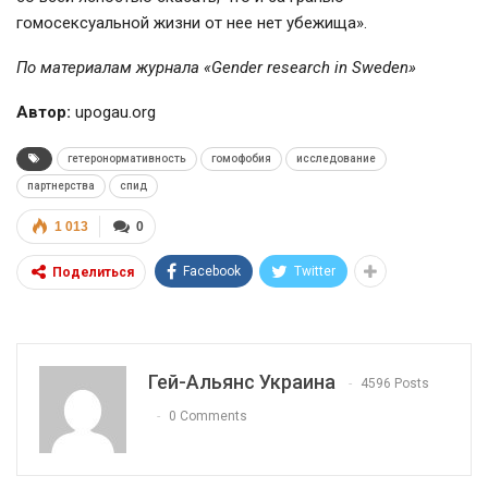
гомосексуальной жизни от нее нет убежища».
По материалам журнала «Gender research in Sweden»
Автор:
upogau.org
гетеронормативность
гомофобия
исследование
партнерства
спид
1 013
0
Facebook
Twitter
Поделиться
Гей-Альянс Украина
4596 Posts
0 Comments