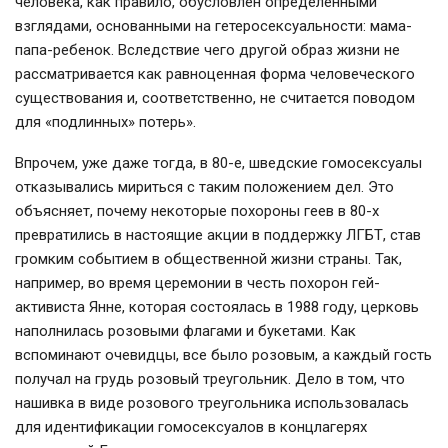
человека, как правило, обусловлен определенными
взглядами, основанными на гетеросексуальности: мама-
папа-ребенок. Вследствие чего другой образ жизни не
рассматривается как равноценная форма человеческого
существования и, соответственно, не считается поводом
для «подлинных» потерь».
Впрочем, уже даже тогда, в 80-е, шведские гомосексуалы
отказывались мириться с таким положением дел. Это
объясняет, почему некоторые похороны геев в 80-х
превратились в настоящие акции в поддержку ЛГБТ, став
громким событием в общественной жизни страны. Так,
например, во время церемонии в честь похорон гей-
активиста Янне, которая состоялась в 1988 году, церковь
наполнилась розовыми флагами и букетами. Как
вспоминают очевидцы, все было розовым, а каждый гость
получал на грудь розовый треугольник. Дело в том, что
нашивка в виде розового треугольника использовалась
для идентификации гомосексуалов в концлагерях