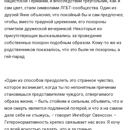
нацистской Германии, и впоследствии треугольник, как и
сам цвет, стали символами ЛГБТ-сообщества. Один из
друзей Янне объяснял, что покойный бы и сам предпочел,
чтобы, вместо траурной церемонии, его похороны
отметили дружеской вечеринкой. Некоторые из
присутствующих высказывались за проведение
собственных похорон подобным образом. Кому-то же из
родственников показалось, что это были не похороны, а
гей-парад.
«Один из способов преодолеть это странное чувство,
которое возникает, когда ты по непонятным причинам
становишься представителем чуждого, отвергаемого
образа жизни, – быть стойким и сильным, объявить, что и
моя смерть является подлинной потерей, и что я на самом
деле себя не стыжусь, – говорит Ингеборг Свенссон. –
Гетеронормативность крепко связывает нас всех. Я хочу
со всей ясностью сказать, что и за гранью