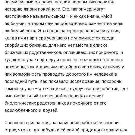
всеми силами стараясь задним числом «исправить»
историю жизни покойного. Его, например, могут
настойчиво называть сыном – и никак иначе. «Мой
любимый» в таком случае обязательно заменят на «наш
любимый сын». Это очень распространенная ситуация,
когда имя партнера усопшего не упоминается среди
скорбящих близких, для него нет места в списке
ближайших родственников, оплакивающих покойного. В
худшем случае партнеру и вовсе не позволяют посетить
похороны, как и друзьям покойного «из этих», отнимая у
них возможность проводить дорогого им человека в
последний путь. Как показало исследование, похороны
гомосексуала – это чаще всего удручающее событие, где
эмоциональный «железный занавес» отделяет
биологических родственников покойного от его
возлюбленного и друзей.
Свенссон признается, на написание работы ее сподвиг
страх, что когда-нибудь и ей самой придется столкнуться