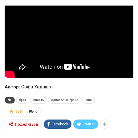
Автор:
Софа Хадашот
брак
власть
однополые браки
сша
838
0
Facebook
Twitter
Поделиться