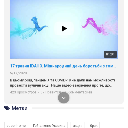
01:01
17 травня IDAHO. Міжнародний день боротьби з гомофобією трансфобією і біфобія.
5/17/2020
В цьому році, пандемія та COVІD-19 не дали нам можливості
провести вуличні акції. Наше відео-звернення про те, що
навіть коли ми у різних містах та не можемо зустрінеться, ми
423 Просмотров
•
37 Нравится
•
1 Комментариев
разом. Ми закликаємо всіх хто поділяє цінності рівності та
солідарності, приєднатися до нас. Регіональні підрозділи
ГАУ є в 16 областях України.
Метки
Разом наш голос лунає гучніше!
queer home
Гей-альянс Украина
акция
брак