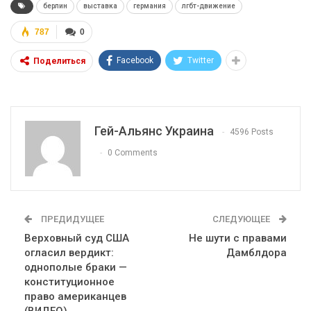
берлин
выставка
германия
лгбт-движение
787
0
Facebook
Twitter
Поделиться
Гей-Альянс Украина
4596 Posts
0 Comments
ПРЕДИДУЩЕЕ
СЛЕДУЮЩЕЕ
Верховный суд США
Не шути с правами
огласил вердикт:
Дамблдора
однополые браки —
конституционное
право американцев
(ВИДЕО)