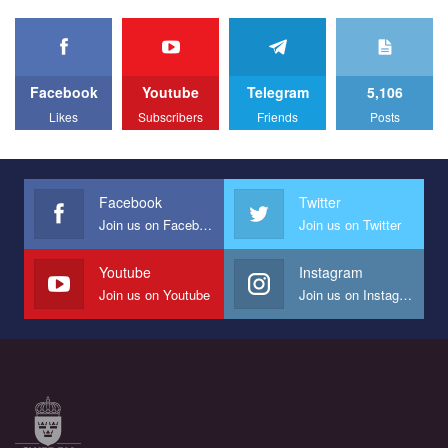
organization PACT.
We appeal to your support and ask to help us implement our plan
to combat violence against LGBT people in Ukraine.
Facebook
Youtube
Telegram
5,106
All you have to do is to press "Like" below the video.
Likes
Subscribers
Friends
Posts
Эмоционально сильный ролик от команды "Гей-альянс
Украина", который принимает участие в конкурсе
международной организации PACT на лучший ролик,
представляющий программу развития организации.
Facebook
Twitter
Join us on Facebook
Join us on Twitter
Мы просим вас поддержать нас и помочь нам реализовать
наш план по борьбе с насилием и дискриминацией на почве
СОГИ в Украине.
Youtube
Instagram
Join us on Youtube
Join us on Instagram
Все, что вам нужно сделать - это зайти на наш канал YouTube
по этой ссылке и поставить лайк под видео.