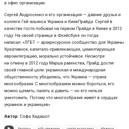
в офис организации.
Сергей Андросенко и его организация — давние друзья и
коллеги Гей-альянса Украина и КиевПрайда. Сергей в
качестве гостя побывал на первом Прайде в Киеве в 2012
году. На своей странице в Фкейсбуке он тогда
написал: «ЛГБТ — архиресурсное сообщество для Украины.
Креативное,
капитало-привлекающее
, цементирующее
евроинтеграцию, морально устойчивое. Несмотря
на отмену в 2012 году Марша равенства, Прайд достиг
своей главной цели: украинская и международная
общественность убедились, что Украина — страна
многообразия. С многообразием можно бороться, его
можно щемить, палить и давить — но его нельзя
уничтожить. Потому что многообразие живёт в сердцах
украинок и украинцев».
Автор:
Софа Хадашот
беларусь
лгбт-движение
сергей андросенко
убежище