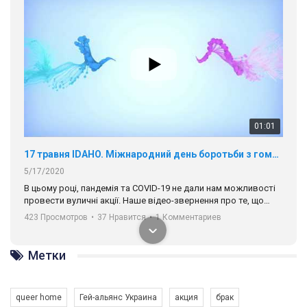
01:01
17 травня IDAHO. Міжнародний день боротьби з гомофобією трансфобією і біфобія.
5/17/2020
В цьому році, пандемія та COVІD-19 не дали нам можливості
провести вуличні акції. Наше відео-звернення про те, що
навіть коли ми у різних містах та не можемо зустрінеться, ми
423 Просмотров
•
37 Нравится
•
1 Комментариев
разом. Ми закликаємо всіх хто поділяє цінності рівності та
солідарності, приєднатися до нас. Регіональні підрозділи
ГАУ є в 16 областях України.
Метки
Разом наш голос лунає гучніше!
queer home
Гей-альянс Украина
акция
брак