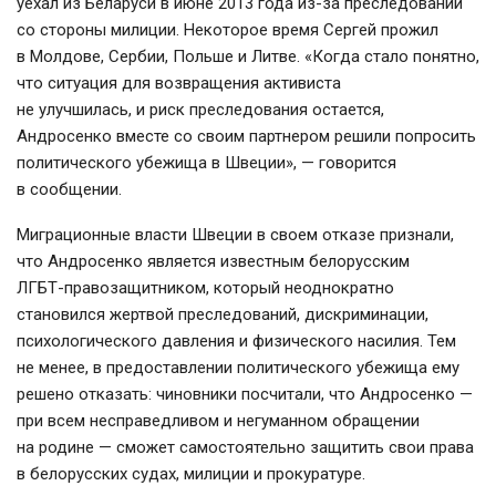
уехал из Беларуси в июне 2013 года
из-за
преследований
со стороны милиции. Некоторое время Сергей прожил
в Молдове, Сербии, Польше и Литве. «Когда стало понятно,
что ситуация для возвращения активиста
не улучшилась, и риск преследования остается,
Андросенко вместе со своим партнером решили попросить
политического убежища в Швеции», — говорится
в сообщении.
Миграционные власти Швеции в своем отказе признали,
что Андросенко является известным белорусским
ЛГБТ-правозащитником
, который неоднократно
становился жертвой преследований, дискриминации,
психологического давления и физического насилия. Тем
не менее, в предоставлении политического убежища ему
решено отказать: чиновники посчитали, что Андросенко —
при всем несправедливом и негуманном обращении
на родине — сможет самостоятельно защитить свои права
в белорусских судах, милиции и прокуратуре.