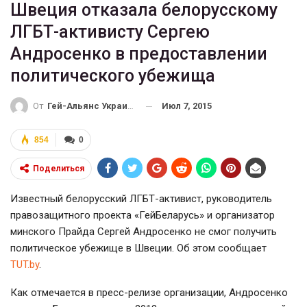
Швеция отказала белорусскому
ЛГБТ-активисту Сергею
Андросенко в предоставлении
политического убежища
Июл 7, 2015
От
Гей-Альянс Украина
854
0
Поделиться
Известный белорусский
ЛГБТ-активист
, руководитель
правозащитного проекта «ГейБеларусь» и организатор
минского Прайда Сергей Андросенко не смог получить
политическое убежище в Швеции. Об этом сообщает
TUT.by
.
Как отмечается в
пресс-релизе
организации, Андросенко