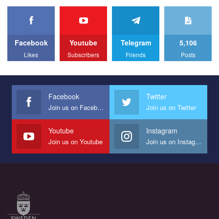
organization PACT.
We appeal to your support and ask to help us implement our plan
to combat violence against LGBT people in Ukraine.
Facebook
Youtube
Telegram
5,106
All you have to do is to press "Like" below the video.
Likes
Subscribers
Friends
Posts
Эмоционально сильный ролик от команды "Гей-альянс
Украина", который принимает участие в конкурсе
международной организации PACT на лучший ролик,
представляющий программу развития организации.
Facebook
Twitter
Join us on Facebook
Join us on Twitter
Мы просим вас поддержать нас и помочь нам реализовать
наш план по борьбе с насилием и дискриминацией на почве
СОГИ в Украине.
Youtube
Instagram
Join us on Youtube
Join us on Instagram
Все, что вам нужно сделать - это зайти на наш канал YouTube
по этой ссылке и поставить лайк под видео.