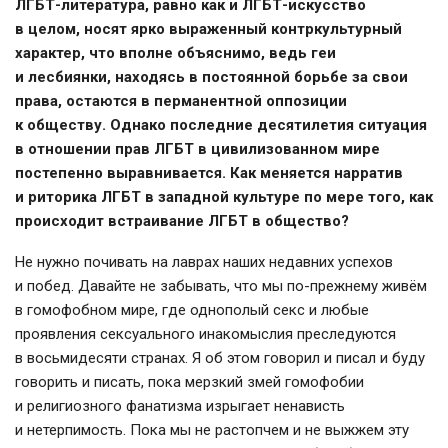
ЛГБТ-литература
, равно как и
ЛГБТ-искусство
в целом, носят ярко выраженный контркультурный
характер, что вполне объяснимо, ведь геи
и лесбиянки, находясь в постоянной борьбе за свои
права, остаются в перманентной оппозиции
к обществу. Однако последние десятилетия ситуация
в отношении прав ЛГБТ в цивилизованном мире
постепенно выравнивается. Как меняется нарратив
и риторика ЛГБТ в западной культуре по мере того, как
происходит встраивание ЛГБТ в общество?
Не нужно почивать на лаврах наших недавних успехов
и побед. Давайте не забывать, что мы
по-прежнему
живём
в гомофобном мире, где однополый секс и любые
проявления сексуального инакомыслия преследуются
в восьмидесяти странах. Я об этом говорил и писал и буду
говорить и писать, пока мерзкий змей гомофобии
и религиозного фанатизма изрыгает ненависть
и нетерпимость. Пока мы не растопчем и не выжжем эту