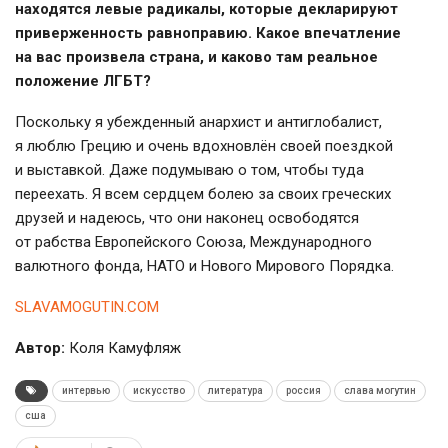
находятся левые радикалы, которые декларируют
приверженность равноправию. Какое впечатление
на вас произвела страна, и каково там реальное
положение ЛГБТ?
Поскольку я убежденный анархист и антиглобалист,
я люблю Грецию и очень вдохновлён своей поездкой
и выставкой. Даже подумываю о том, чтобы туда
переехать. Я всем сердцем болею за своих греческих
друзей и надеюсь, что они наконец освободятся
от рабства Европейского Союза, Международного
валютного фонда, НАТО и Нового Мирового Порядка.
SLAVAMOGUTIN.COM
Автор:
Коля Камуфляж
интервью
искусство
литература
россия
слава могутин
сша