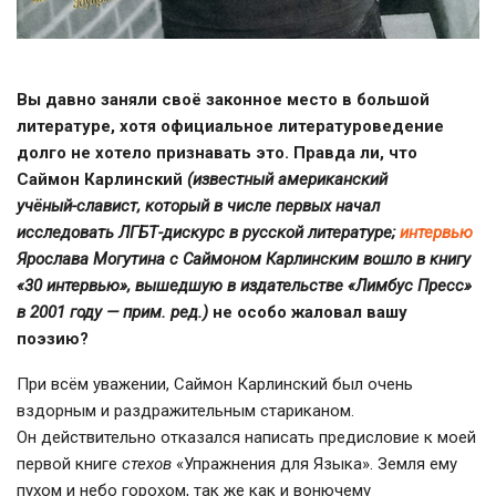
Вы давно заняли своё законное место в большой
литературе, хотя официальное литературоведение
долго не хотело признавать это. Правда ли, что
Саймон Карлинский
(известный американский
учёный-славист
, который в числе первых начал
исследовать
ЛГБТ-дискурс
в русской литературе;
интервью
Ярослава Могутина с Саймоном Карлинским вошло в книгу
«30 интервью», вышедшую в издательстве «Лимбус Пресс»
в 2001 году — прим. ред.)
не особо жаловал вашу
поэзию?
При всём уважении, Саймон Карлинский был очень
вздорным и раздражительным стариканом.
Он действительно отказался написать предисловие к моей
первой книге
стехов
«Упражнения для Языка». Земля ему
пухом и небо горохом, так же как и вонючему