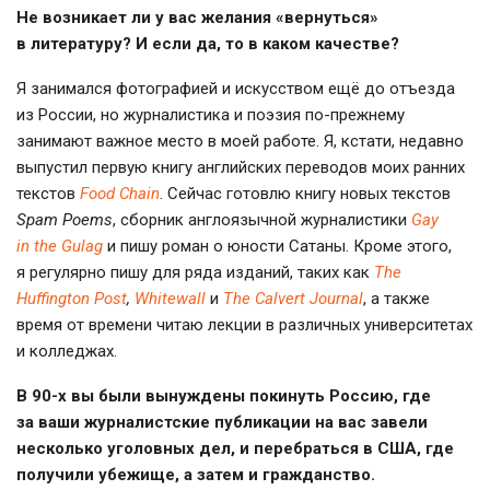
Не возникает ли у вас желания «вернуться»
в литературу? И если да, то в каком качестве?
Я занимался фотографией и искусством ещё до отъезда
из России, но журналистика и поэзия
по-прежнему
занимают важное место в моей работе. Я, кстати, недавно
выпустил первую книгу английских переводов моих ранних
текстов
Food Chain
. Сейчас готовлю книгу новых текстов
Spam Poems
, сборник англоязычной журналистики
Gay
in the Gulag
и пишу роман о юности Сатаны. Кроме этого,
я регулярно пишу для ряда изданий, таких как
The
Huffington Post
,
Whitewall
и
The Calvert Journal
, a также
время от времени читаю лекции в различных университетах
и колледжах.
В
90-х
вы были вынуждены покинуть Россию, где
за ваши журналистские публикации на вас завели
несколько уголовных дел, и перебраться в США, где
получили убежище, а затем и гражданство.