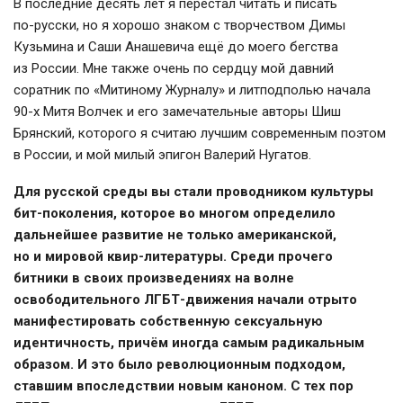
В последние десять лет я перестал читать и писать
по-русски
, но я хорошо знаком с творчеством Димы
Кузьмина и Саши Анашевича ещё до моего бегства
из России. Мне также очень по сердцу мой давний
соратник по «Митиному Журналу» и литподполью начала
90-х
Митя Волчек и его замечательные авторы Шиш
Брянский, которого я считаю лучшим современным поэтом
в России, и мой милый эпигон Валерий Нугатов.
Для русской среды вы стали проводником культуры
бит-поколения
, которое во многом определило
дальнейшее развитие не только американской,
но и мировой
квир-литературы
. Среди прочего
битники в своих произведениях на волне
освободительного
ЛГБТ-движения
начали отрыто
манифестировать собственную сексуальную
идентичность, причём иногда самым радикальным
образом. И это было революционным подходом,
ставшим впоследствии новым каноном. С тех пор