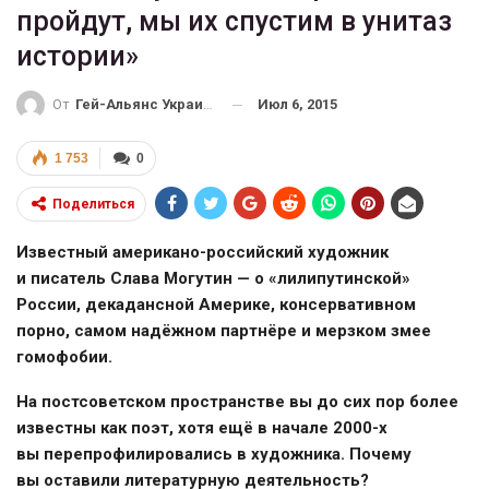
пройдут, мы их спустим в унитаз
истории»
Июл 6, 2015
От
Гей-Альянс Украина
1 753
0
Поделиться
Известный
американо-российский
художник
и писатель Слава Могутин — о «лилипутинской»
России, декадансной Америке, консервативном
порно, самом надёжном партнёре и мерзком змее
гомофобии.
На постсоветском пространстве вы до сих пор более
известны как поэт, хотя ещё в начале
2000-х
вы перепрофилировались в художника. Почему
вы оставили литературную деятельность?