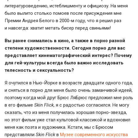
литературоведению, истеблишменту и официозу. На меня
было вылито столько помоев после присуждения мне
Премии Андрея Белого в
2000-м
году, что я решил раз
и навсегда: хватит метать бисер перед свиньями!
Вы ранее снимались в кино, а также в порно разной
степени художественности. Сегодня порно для вас
представляет кинематографический интерес? Почему
для
гей-культуры
всегда было важно исследовать
телесность и сексуальность?
Я очутился в
Нью-Йорке
в возрасте двадцати одного года,
и cняться в порно для меня было очень заманчивой идеей,
поэтому когда мой друг Брюс ЛяБрюс предложил мне роль
в его фильме
Skin Flick
, я с радостью согласился. Не могу
сказать, что из меня получилась хорошая
порно-звезда
,
но этот фильм уже стал культовой классикой и вдохновил
меня как поэта и художника. Кстати, мы с Брюсом
представляли
Skin Flick
в
Музее современного искусства