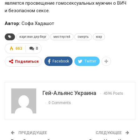
является просвещение гомосексуальных мужчин о ВИЧ
и безопасном сексе.
Автор:
Софа Хадашот
карл ван дер берг
мистер гей
смерть
юар
663
0
Facebook
Twitter
Поделиться
Гей-Альянс Украина
4596 Posts
0 Comments
ПРЕДИДУЩЕЕ
СЛЕДУЮЩЕЕ