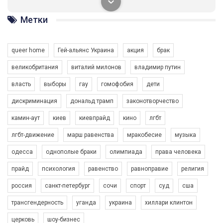
солідарності, приєднатися до нас. Регіональні підрозділи
ГАУ є в 16 областях України.
Метки
Разом наш голос лунає гучніше!
queer home
Гей-альянс Украина
акция
брак
великобритания
виталий милонов
владимир путин
власть
выборы
гау
гомофобия
дети
дискриминация
дональд трамп
законотворчество
камин-аут
киев
киевпрайд
кино
лгбт
00:58
лгбт-движение
марш равенства
мракобесие
музыка
Зупинимо насильство проти ЛГБТ в Україні! Stop violence against LGBT in Ukraine!
одесса
однополые браки
олимпиада
права человека
6/30/2017
Емоційний та вражаючий промо-ролік на конкурс PACT, який
прайд
психология
равенство
равноправие
религия
представляє програму "Гей-альянс Україна" з протидії
насильству проти ЛГБТ в Україні.
россия
санкт-петербург
сочи
спорт
суд
сша
1.9K Просмотров
•
226 Нравится
•
5 Комментариев
Ми просимо вашої підтримки, щоб реалізувати нашу
трансгендерность
уганда
украина
хиллари клинтон
програму з боротьби з насильством проти ЛГБТ в Україні.
церковь
шоу-бизнес