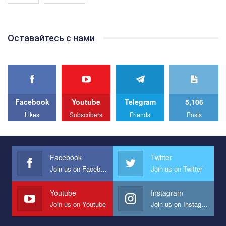
Якщо ти хочеш підтримати нас - просто натисни "лайк" під
відео.
Team of Gay Alliance Ukraine participates in a competition for the
Оставайтесь с нами
best video, representing programme for the development of
organization. The competition is organized by inetrnational
organization PACT.
We appeal to your support and ask to help us implement our plan
to combat violence against LGBT people in Ukraine.
Facebook
Youtube
Telegram
5,106
All you have to do is to press "Like" below the video.
Likes
Subscribers
Friends
Posts
Эмоционально сильный ролик от команды "Гей-альянс
Украина", который принимает участие в конкурсе
международной организации PACT на лучший ролик,
представляющий программу развития организации.
Facebook
Twitter
Join us on Facebook
Join us on Twitter
Мы просим вас поддержать нас и помочь нам реализовать
наш план по борьбе с насилием и дискриминацией на почве
СОГИ в Украине.
Youtube
Instagram
Join us on Youtube
Join us on Instagram
Все, что вам нужно сделать - это зайти на наш канал YouTube
по этой ссылке и поставить лайк под видео.