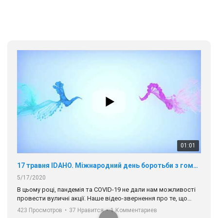
01:01
17 травня IDAHO. Міжнародний день боротьби з гомофобією трансфобією і біфобія.
5/17/2020
В цьому році, пандемія та COVІD-19 не дали нам можливості
провести вуличні акції. Наше відео-звернення про те, що
навіть коли ми у різних містах та не можемо зустрінеться, ми
423 Просмотров
•
37 Нравится
•
1 Комментариев
разом. Ми закликаємо всіх хто поділяє цінності рівності та