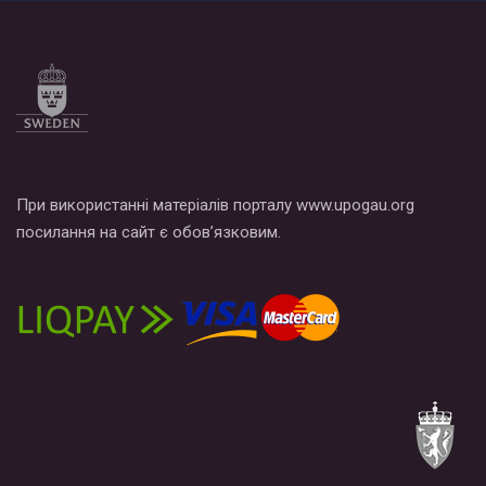
При використанні матеріалів порталу www.upogau.org
посилання на сайт є обов’язковим.