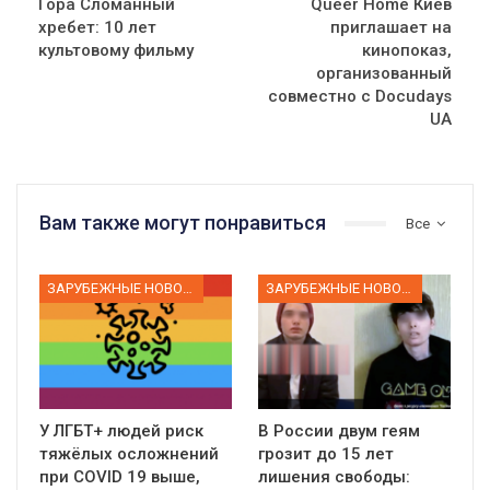
Гора Сломанный
Queer Home Киев
хребет: 10 лет
приглашает на
культовому фильму
кинопоказ,
организованный
совместно с Docudays
UA
Вам также могут понравиться
Все
ЗАРУБЕЖНЫЕ НОВОСТИ
ЗАРУБЕЖНЫЕ НОВОСТИ
У ЛГБТ+ людей риск
В России двум геям
тяжёлых осложнений
грозит до 15 лет
при COVID 19 выше,
лишения свободы: