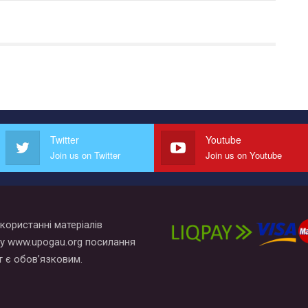
Twitter
Youtube
Join us on Twitter
Join us on Youtube
користанні матеріалів
у www.upogau.org посилання
т є обов’язковим.