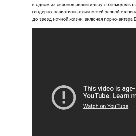
в одном из сезонов
реалити-шоу
«Топ-модель
п
гендерно-вариативных
личностей разной степени
до звезд ночной жизни, включая
порно-актера
Б