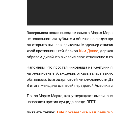
Завершился показ выходом самого Марко Моран
не показываться публике и обычно на людях пря
он открыто вышел к зрителям. Модельер отличил
ярой противницы
гей-браков
Ким Дэвис
, держа
образом дизайнер выразил свое отношение к г
Напомним, что простая чиновница из Кентукки п
на религиозные убеждения, отказывалась заклю
обязывала. Благодаря своей непреклонности Дэ
В итоге женщина для всей передовой Америки с
Показ Марко Марко, как утверждают американс
направлен против суицида среди ЛГБТ.
Читайте также:
Tide посмеялись над религио