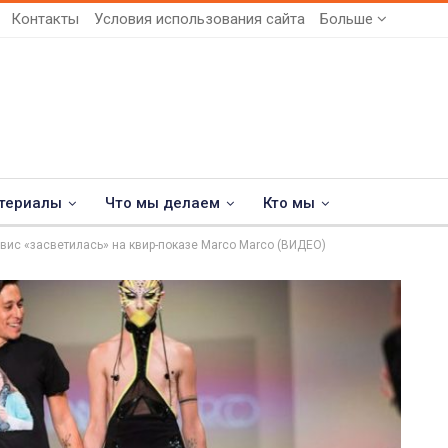
Контакты
Условия использования сайта
Больше
териалы
Что мы делаем
Кто мы
вис «засветилась» на квир-показе Marco Marco (ВИДЕО)