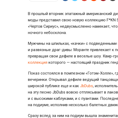
В прошлый вторник эпатажный американский ди
моды представил свою новую коллекцию F*KN SI
«Чертов Сириус», недвусмысленно намекает, чт
ночного небосклона.
Мужчины на шпильках, «качки» с подведенными 
и развязные
драг-дивы
: Моранте привлекает к 
превращая свои дефиле в веселые шоу.
Квир-гр
коллекция
которого — настоящий праздник ген
Показ состоялся в помпезном
«Готэм-Холле»
, 
вечеринки. Открывал дефиле ведущий танцовщик
широкой публике еще и как
JbDubs
, исполнитель
на эту песню JbDubs вовсю отплясывает в лако
и с высокими каблуками, и с пуантами. Послед
на подиуме, исполнив несколько балетных движ
Сразу вслед за ним на подиум вышла знаменита