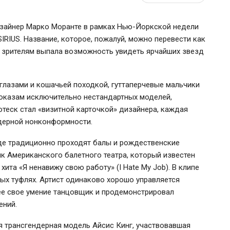
зайнер Марко Моранте в рамках
Нью-Йоркской
недели
RIUS. Название, которое, пожалуй, можно перевести как
о зрителям выпала возможность увидеть ярчайших звезд
глазами и кошачьей походкой, гуттаперчевые мальчики
показам исключительно нестандартных моделей,
отеск
стал «визитной карточкой» дизайнера, каждая
дерной нонконформности.
где традиционно проходят балы и рождественские
 Американского балетного театра, который известен
 хита «Я ненавижу свою работу» (I Hate My Job). В клипе
вых туфлях. Артист одинаково хорошо управляется
нее свое умение танцовщик и продемонстрировал
ений.
я трансгендерная модель Айсис Кинг, участвовавшая