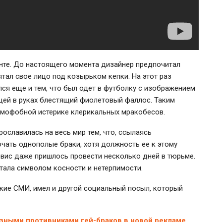
те. До настоящего момента дизайнер предпочитал
тал свое лицо под козырьком кепки. На этот раз
ся еще и тем, что был одет в футболку с изображением
щей в руках блестящий фиолетовый фаллос. Таким
омофобной истерике клерикальных мракобесов.
рославилась на весь мир тем, что, ссылаясь
чать однополые браки, хотя должность ее к этому
вис даже пришлось провести несколько дней в тюрьме.
тала символом косности и нетерпимости.
кие СМИ, имел и другой социальный посыл, который
зными противниками гей-браков в новой рекламе