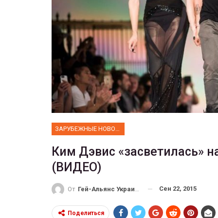
ФОТО
 собрал 200
ников
Военнослужащие-трансгенд
ГЕЙ-АЛЬЯНС УКРАИНА
10, 2017
0
Июл 27, 2017
0
ЗАРУБЕЖНЫЕ НОВОСТИ
Ким Дэвис «засветилась» н
(ВИДЕО)
Сен 22, 2015
От
Гей-Альянс Украина
Поделиться