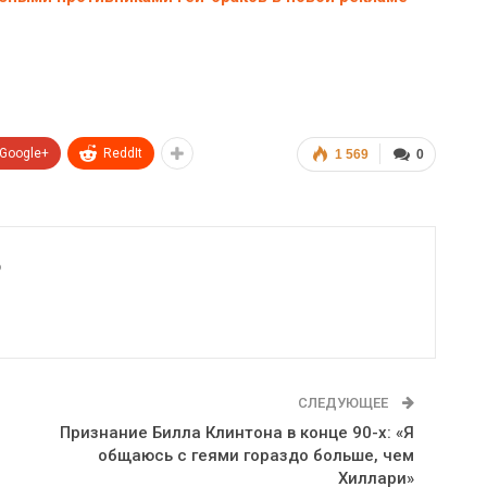
Google+
ReddIt
1 569
0
6
СЛЕДУЮЩЕЕ
Признание Билла Клинтона в конце 90-х: «Я
общаюсь с геями гораздо больше, чем
Хиллари»