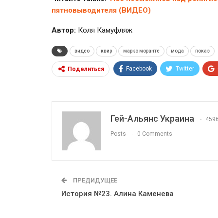
пятновыводителя (ВИДЕО)
Автор:
Коля Камуфляж
видео
квир
марко моранте
мода
показ
Facebook
Twitter
Поделиться
Гей-Альянс Украина
459
Posts
0 Comments
ПРЕДИДУЩЕЕ
История №23. Алина Каменева