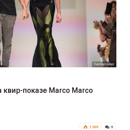
ФОТО
В Берлине отпраздновали
еры
легализацию гей-браков
ГЕЙ-АЛЬЯНС УКРАИНА
Июл 2, 2017
0
FashionUnited
а квир-показе Marco Marco
1 569
0