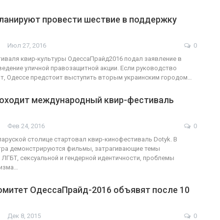
ланируют провести шествие в поддержку
Июл 27, 2016
0
иваля квир-культуры ОдессаПрайд2016 подал заявление в
ведение уличной правозащитной акции. Если руководство
ит, Одессе предстоит выступить вторым украинским городом…
роходит международный квир-фестиваль
Фев 24, 2016
0
ларуской столице стартовал квир-кинофестиваль Dotyk. В
тра демонстрируются фильмы, затрагивающие темы
 ЛГБТ, сексуальной и гендерной идентичности, проблемы
сизма…
омитет ОдессаПрайд-2016 объявят после 10
Дек 8, 2015
0