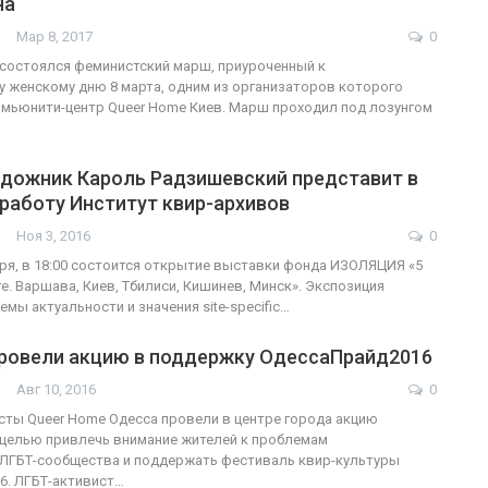
на
Мар 8, 2017
0
ФОТО
 состоялся феминистский марш, приуроченный к
женскому дню 8 марта, одним из организаторов которого
В Берлине отпраздновали
мьюнити-центр Queer Home Киев. Марш проходил под лозунгом
еры
легализацию гей-браков
удожник Кароль Радзишевский представит в
ГЕЙ-АЛЬЯНС УКРАИНА
Июл 2, 2017
0
работу Институт квир-архивов
Ноя 3, 2016
0
ября, в 18:00 состоится открытие выставки фонда ИЗОЛЯЦИЯ «5
е. Варшава, Киев, Тбилиси, Кишинев, Минск». Экспозиция
мы актуальности и значения site-specific…
ровели акцию в поддержку ОдессаПрайд2016
Авг 10, 2016
0
исты Queer Home Одесса провели в центре города акцию
 целью привлечь внимание жителей к проблемам
 ЛГБТ-сообщества и поддержать фестиваль квир-культуры
6. ЛГБТ-активист…