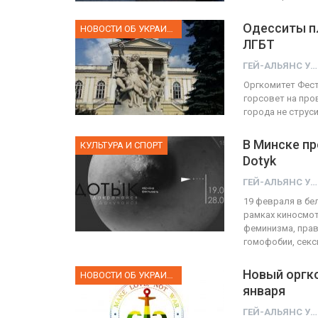
Одесситы п
НОВОСТИ ОБ УКРАИНЕ
ЛГБТ
ГЕЙ-АЛЬЯНС УКРАИНА
Оргкомитет Фест
горсовет на про
города не струс
В Минске п
КУЛЬТУРА И СПОРТ
Dotyk
ГЕЙ-АЛЬЯНС УКРАИНА
19 февраля в бе
рамках киносмо
феминизма, прав
гомофобии, сек
Новый оргк
НОВОСТИ ОБ УКРАИНЕ
января
ГЕЙ-АЛЬЯНС УКРАИНА