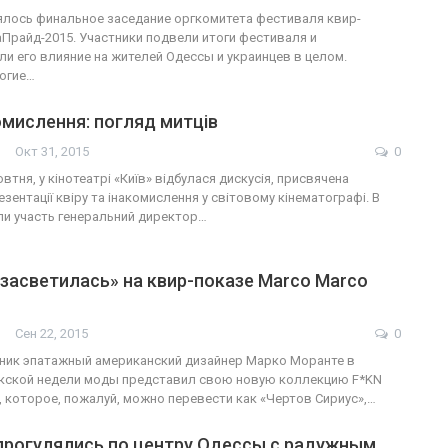
ялось финальное заседание оргкомитета фестиваля квир-
Прайд-2015. Участники подвели итоги фестиваля и
и его влияние на жителей Одессы и украинцев в целом.
огие…
комислення: погляд митців
Окт 31, 2015
0
овтня, у кінотеатрі «Київ» відбулася дискусія, присвячена
ентації квіру та інакомислення у світовому кінематографі. В
ли участь генеральний директор…
засветилась» на квир-показе Marco Marco
Сен 22, 2015
0
ник эпатажный американский дизайнер Марко Моранте в
кской недели моды представил свою новую коллекцию F*KN
е, которое, пожалуй, можно перевести как «Чертов Сириус»,…
прогулялись по центру Одессы с радужным