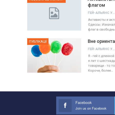
флагом
ГЕЙ-АЛЬЯНС УКРАИНА
Активисты и акт
Одессы. Изначал
флаг в свободны
Вне ориента
ПУБЛІКАЦІЇ
ГЕЙ-АЛЬЯНС УКРАИНА
Я - гей с длинно
я лет с шестнадц
товарищи - то то
Короче, более…
Facebook
Join us on Facebook