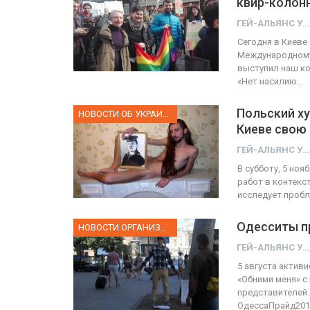
квир-колон
ГЕЙ-АЛЬЯНС УКРАИНА
Сегодня в Киеве
Международному 
ФОТО
 собрал 200
выступил наш ко
«Нет насилию…
ников
Военнослужащие-трансгенд
Польский х
ГЕЙ-АЛЬЯНС УКРАИНА
НОВОСТИ ОБ УКРАИНЕ
10, 2017
0
Июл 27, 2017
0
Киеве свою 
ГЕЙ-АЛЬЯНС УКРАИНА
В субботу, 5 но
работ в контекст
исследует пробле
Одесситы п
НОВОСТИ ОРГАНИЗАЦИИ
ГЕЙ-АЛЬЯНС УКРАИНА
5 августа актив
«Обними меня» с
представителей
ОдессаПрайд201