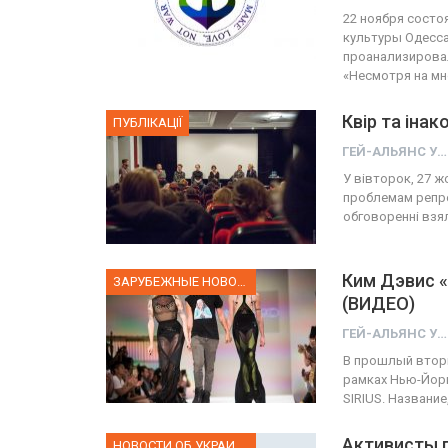
22 ноября состо
культуры Одесса
проанализировал
«Несмотря на мн
Квір та іна
ПУБЛІКАЦІЇ
ГЕЙ-АЛЬЯНС УКРАИНА
У вівторок, 27 ж
проблемам репрез
обговоренні взя
Ким Дэвис «
ЗАРУБЕЖНЫЕ НОВОСТИ
(ВИДЕО)
ГЕЙ-АЛЬЯНС УКРАИНА
В прошлый втор
рамках Нью-Йор
SIRIUS. Названи
Активисты 
НОВОСТИ ОБ УКРАИНЕ