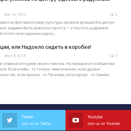
Авг 16, 2015
0
ивистки фестиваля квир-культуры провели флешмоб в центре
ьно задумка была довольно проста — отпустить радужный
й полет на воздушных шарах,…
ции, или Надоело сидеть в коробке!
Июл 8, 2014
0
й и славной историей своего гейства. На передовой сообщества
ати. Если клубы - то только тематические, если друзья-
лько геи, если музыка - то Пугачева, если курорт - то Симеиз.
Twitter
Youtube
Join us on Twitter
Join us on Youtube