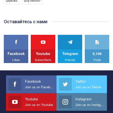
церковь
шоу-бизнес
Якщо ти хочеш підтримати нас - просто натисни "лайк" під
відео.
Team of Gay Alliance Ukraine participates in a competition for the
Оставайтесь с нами
best video, representing programme for the development of
organization. The competition is organized by inetrnational
organization PACT.
We appeal to your support and ask to help us implement our plan
to combat violence against LGBT people in Ukraine.
Facebook
Youtube
Telegram
5,106
All you have to do is to press "Like" below the video.
Likes
Subscribers
Friends
Posts
Эмоционально сильный ролик от команды "Гей-альянс
Украина", который принимает участие в конкурсе
международной организации PACT на лучший ролик,
представляющий программу развития организации.
Facebook
Twitter
Join us on Facebook
Join us on Twitter
Мы просим вас поддержать нас и помочь нам реализовать
наш план по борьбе с насилием и дискриминацией на почве
СОГИ в Украине.
Youtube
Instagram
Join us on Youtube
Join us on Instagram
Все, что вам нужно сделать - это зайти на наш канал YouTube
по этой ссылке и поставить лайк под видео.