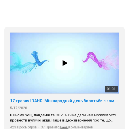
01:01
17 травня IDAHO. Міжнародний день боротьби з гомофобією трансфобією і біфобія.
5/17/2020
В цьому році, пандемія та COVІD-19 не дали нам можливості
провести вуличні акції. Наше відео-звернення про те, що
навіть коли ми у різних містах та не можемо зустрінеться, ми
423 Просмотров
•
37 Нравится
•
1 Комментариев