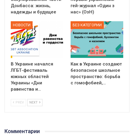
Донбасса: жизнь,
гей-журнал «Один з
надежды и будущее
нас» (ОзН)
НОВОСТИ
БЕЗ КАТЕГОРИИ
В Украине начался
Как в Украине создают
ЛГБТ-фестиваль
безопасное школьное
южных областей
пространство: борьба
Украины «Дни
с гомофобией,…
равенства и…
PREV
NEXT
Комментарии