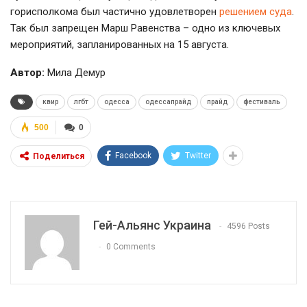
горисполкома был частично удовлетворен
решением суда
.
Так был запрещен Марш Равенства – одно из ключевых
мероприятий, запланированных на 15 августа.
Автор:
Мила Демур
квир
лгбт
одесса
одессапрайд
прайд
фестиваль
500
0
Facebook
Twitter
Поделиться
Гей-Альянс Украина
4596 Posts
0 Comments