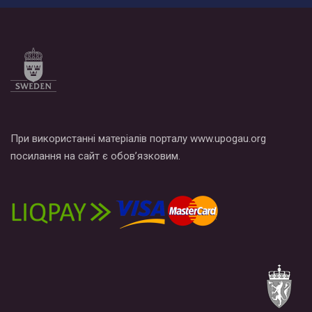
При використанні матеріалів порталу www.upogau.org
посилання на сайт є обов’язковим.