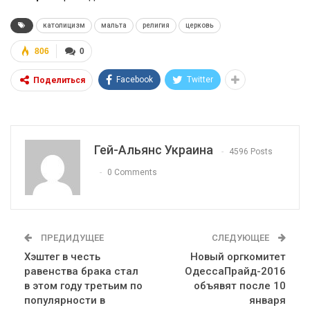
католицизм
мальта
религия
церковь
806
0
Facebook
Twitter
Поделиться
Гей-Альянс Украина
4596 Posts
0 Comments
ПРЕДИДУЩЕЕ
СЛЕДУЮЩЕЕ
Хэштег в честь
Новый оргкомитет
равенства брака стал
ОдессаПрайд-2016
в этом году третьим по
объявят после 10
популярности в
января