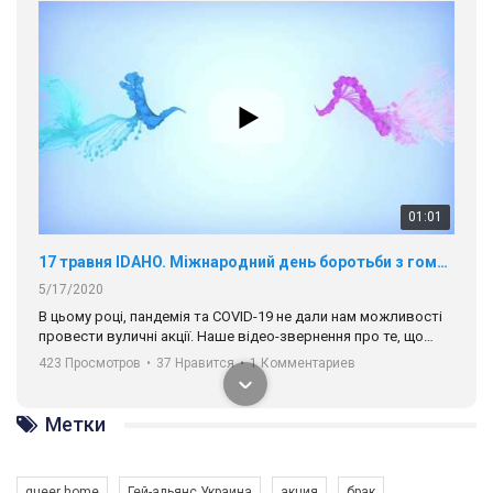
17 травня IDAHO. Міжнародний день боротьби з гомофобією трансфобією і біфобія.
5/17/2020
В цьому році, пандемія та COVІD-19 не дали нам можливості
провести вуличні акції. Наше відео-звернення про те, що
навіть коли ми у різних містах та не можемо зустрінеться, ми
423 Просмотров
•
37 Нравится
•
1 Комментариев
разом. Ми закликаємо всіх хто поділяє цінності рівності та
солідарності, приєднатися до нас. Регіональні підрозділи
ГАУ є в 16 областях України.
Разом наш голос лунає гучніше!
00:58
Метки
Зупинимо насильство проти ЛГБТ в Україні! Stop violence against LGBT in Ukraine!
6/30/2017
queer home
Гей-альянс Украина
акция
брак