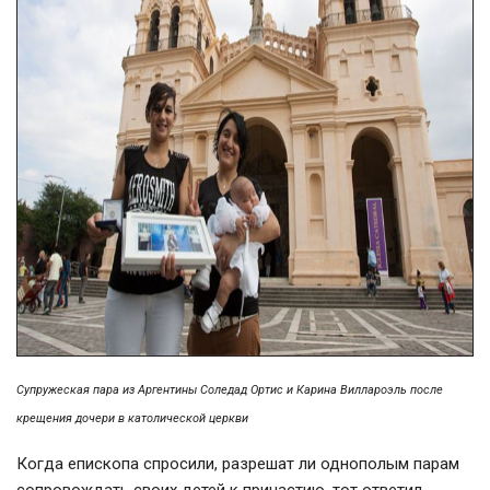
Супружеская пара из Аргентины Соледад Ортис и Карина Виллароэль после
крещения дочери в католической церкви
Когда епископа спросили, разрешат ли однополым парам