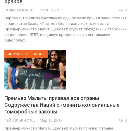
браков
СОФА ХАДАШОТ
Июл 12, 2017
0
Парламент Мальты фактически единогласно принял законопроект
о равенстве брака. «Против» был подан лишь один голос.
Премьер-министр Мальты Джозеф Мускат, убежденный сторонник
равноправия ЛГБТ, выдвинул предложение о легализации
однополых…
ЗАРУБЕЖНЫЕ НОВОСТИ
Премьер Мальты призвал все страны
Содружества Наций отменить колониальные
гомофобные законы
ГЕЙ-АЛЬЯНС УКРАИНА
Мар 15, 2017
0
Премьер-министр Мальты Джозеф Мускат призвал страны