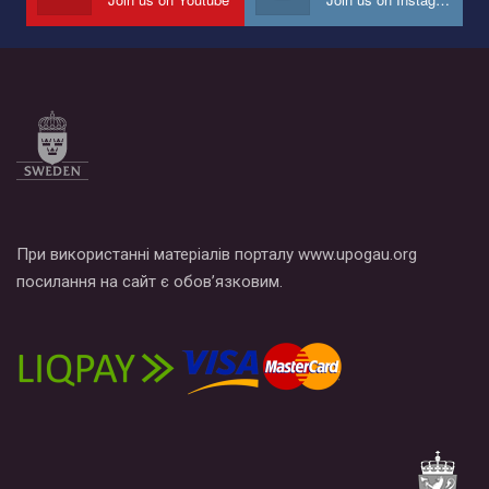
При використанні матеріалів порталу www.upogau.org
посилання на сайт є обов’язковим.