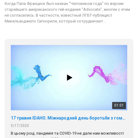
Когда Папа Франциск был назван "Человеком года" по версии
старейшего американского гей-издания "Advocate", многие с этим
не согласились. В частности, известный ЛГБТ-публицист
Микельанджело Сигнориле, который сотрудничает…
01:01
17 травня IDAHO. Міжнародний день боротьби з гомофобією трансфобією і біфобія.
5/17/2020
В цьому році, пандемія та COVІD-19 не дали нам можливості
провести вуличні акції. Наше відео-звернення про те, що
навіть коли ми у різних містах та не можемо зустрінеться, ми
423 Просмотров
•
37 Нравится
•
1 Комментариев
разом. Ми закликаємо всіх хто поділяє цінності рівності та
солідарності, приєднатися до нас. Регіональні підрозділи
ГАУ є в 16 областях України.
Разом наш голос лунає гучніше!