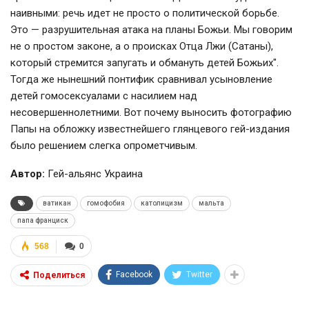
наивными: речь идет не просто о политической борьбе.
Это — разрушительная атака на планы Божьи. Мы говорим
не о простом законе, а о происках Отца Лжи (Сатаны),
который стремится запугать и обмануть детей Божьих".
Тогда же нынешний понтифик сравнивал усыновление
детей гомосексуалами с насилием над
несовершеннолетними. Вот почему выносить фотографию
Папы на обложку известнейшего глянцевого гей-издания
было решением слегка опрометчивым.
Автор:
Гей-альянс Украина
ватикан
гомофобия
католицизм
мальта
папа франциск
568
0
Facebook
Twitter
Поделиться