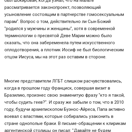
был шокирован, когда узнал, что на Мальте
рассматривается законопроект, позволяющий
усыновление состоящим в партнерстве гомосексуальным
парам". Вопрос о том, действительно ли Сын Божий
"родился у мужчины и женщины", хотя в современной
терминологии о пресвятой Деве Марии можно было
сказать, что она забеременела путем искусственного
оплодотворения, а плотник Иосиф не был биологическим
отцом Иисуса, мы на этот раз оставим в стороне.
Многие представители ЛГБТ слишком расчувствовались,
когда в прошлом году Франциск, совершая визит в
Бразилию, произнес свою знаменитую фразу "кто я такой,
чтобы судить геев?". И сразу же забыли о том, что в 2010
году, будучи архиепископом Буэнос-Айреса, Папа активно
воевал с властями, которые собирались узаконить в
стране однополые браки. В письме-обращении к клирикам
аргентинской столицы он писал: "Давайте не будем