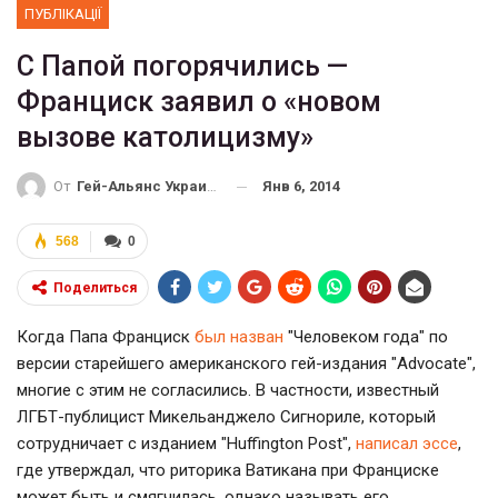
ПУБЛІКАЦІЇ
С Папой погорячились —
Франциск заявил о «новом
вызове католицизму»
Янв 6, 2014
От
Гей-Альянс Украина
568
0
Поделиться
Когда Папа Франциск
был назван
"Человеком года" по
версии старейшего американского гей-издания "Advocate",
многие с этим не согласились. В частности, известный
ЛГБТ-публицист Микельанджело Сигнориле, который
сотрудничает с изданием "Huffington Post",
написал эссе
,
где утверждал, что риторика Ватикана при Франциске
может быть и смягчилась, однако называть его