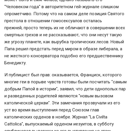
"Человеком года" в авторитетном гей-журнале слишком
опрометчиво. Потому что на самом деле позиция Святого
престола в отношении гомосексуалов осталась
прежней, просто теперь их не обличают в совершении всех
смертных грехов и не рассказывают, что они несут такую
же угрозу планете, как вырубка тропических лесов. Новый
Папа решил предстать перед миром в образе либерала, а
не жесткого консерватора подобно его предшественнику
Бенедикту.
И публицист был прав: оказывается, Франциск, которого
многие геи в порыве чувств готовы были посчитать "самым
добрым Папой в истории", заявил, что дети однополых пар
и разведенных родителей являются "новым вызовом
католической церкви". Эти замечания прозвучали из его
уст во время выступления перед Союзом глав
католических орденов в ноябре. Журнал "La Civilta
Cattolica", выпускаемый орденом иезуитов, в субботу