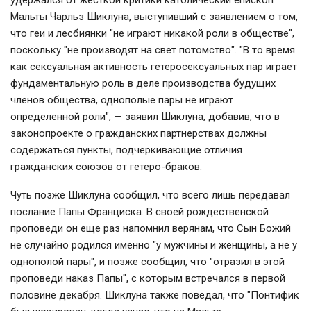
удержался от жесткой критики католический епископ
Мальты Чарльз Шиклуна, выступивший с заявлением о том,
что геи и лесбиянки "не играют никакой роли в обществе",
поскольку "не производят на свет потомство". "В то время
как сексуальная активность гетеросексуальных пар играет
фундаментальную роль в деле производства будущих
членов общества, однополые пары не играют
определенной роли", — заявил Шиклуна, добавив, что в
законопроекте о гражданских партнерствах должны
содержаться пункты, подчеркивающие отличия
гражданских союзов от гетеро-браков.
Чуть позже Шиклуна сообщил, что всего лишь передавал
послание Папы Франциска. В своей рождественской
проповеди он еще раз напомнил верянам, что Сын Божий
не случайно родился именно "у мужчины и женщины, а не у
однополой пары", и позже сообщил, что "отразил в этой
проповеди наказ Папы", с которым встречался в первой
половине декабря. Шиклуна также поведал, что "Понтифик