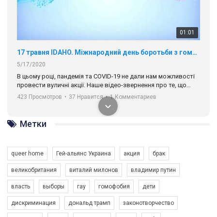
01:01
17 травня IDAHO. Міжнародний день боротьби з гомофобією трансфобією і біфобія.
5/17/2020
В цьому році, пандемія та COVІD-19 не дали нам можливості
провести вуличні акції. Наше відео-звернення про те, що
навіть коли ми у різних містах та не можемо зустрінеться, ми
423 Просмотров
•
37 Нравится
•
1 Комментариев
разом. Ми закликаємо всіх хто поділяє цінності рівності та
солідарності, приєднатися до нас. Регіональні підрозділи
ГАУ є в 16 областях України.
Метки
Разом наш голос лунає гучніше!
queer home
Гей-альянс Украина
акция
брак
великобритания
виталий милонов
владимир путин
власть
выборы
гау
гомофобия
дети
дискриминация
дональд трамп
законотворчество