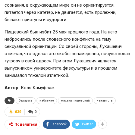
сознания, в окружающем мире он не ориентируется,
питается через катетер, не двигается, есть пролежни,
бывают приступы и судороги.
Пищевский был избит 25 мая прошлого года. На него
набросились после словесного конфликта на тему
сексуальной ориентации. Со своей стороны, Лукашевич
отмечал, что сделал это якобы ненамеренно, почувствовав
«угрозу в свой адрес». При этом Лукашевич является
выпускником университета физкультуры и в прошлом
занимался тяжелой атлетикой.
Автор:
Коля Камуфляж
беларусь
избиение
михаил пищевский
ненависть
639
0
Facebook
Twitter
Поделиться