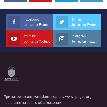
Эмоционально сильный ролик от команды "Гей-альянс
Украина", который принимает участие в конкурсе
международной организации PACT на лучший ролик,
представляющий программу развития организации.
Facebook
Twitter
Join us on Facebook
Join us on Twitter
Мы просим вас поддержать нас и помочь нам реализовать
наш план по борьбе с насилием и дискриминацией на почве
СОГИ в Украине.
Youtube
Instagram
Join us on Youtube
Join us on Instagram
Все, что вам нужно сделать - это зайти на наш канал YouTube
по этой ссылке и поставить лайк под видео.
При використанні матеріалів порталу www.upogau.org
посилання на сайт є обов’язковим.