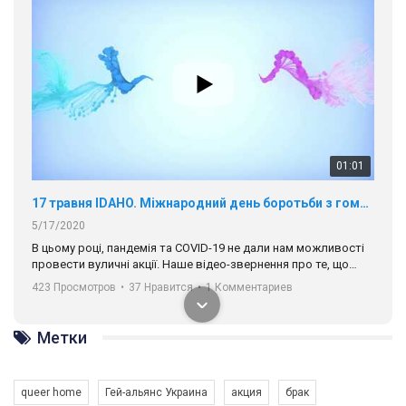
01:01
17 травня IDAHO. Міжнародний день боротьби з гомофобією трансфобією і біфобія.
5/17/2020
В цьому році, пандемія та COVІD-19 не дали нам можливості
провести вуличні акції. Наше відео-звернення про те, що
навіть коли ми у різних містах та не можемо зустрінеться, ми
423 Просмотров
•
37 Нравится
•
1 Комментариев
разом. Ми закликаємо всіх хто поділяє цінності рівності та
солідарності, приєднатися до нас. Регіональні підрозділи
ГАУ є в 16 областях України.
Метки
Разом наш голос лунає гучніше!
queer home
Гей-альянс Украина
акция
брак