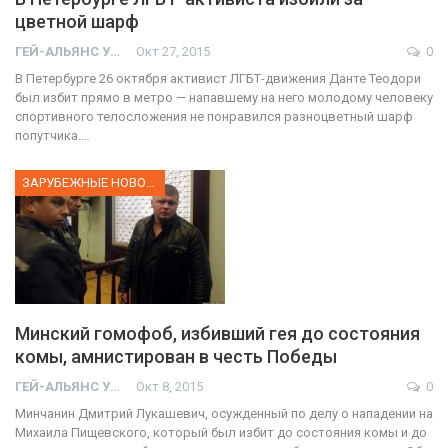
цветной шарф
ГЕЙ-АЛЬЯНС УКРАИНА
Окт 27, 2015
0
В Петербурге 26 октября активист ЛГБТ-движения Данте Теодори
был избит прямо в метро — напавшему на него молодому человеку
спортивного телосложения не понравился разноцветный шарф
попутчика.…
ЗАРУБЕЖНЫЕ НОВОСТИ
Минский гомофоб, избивший гея до состояния
комы, амнистирован в честь Победы
ГЕЙ-АЛЬЯНС УКРАИНА
Окт 8, 2015
0
Минчанин Дмитрий Лукашевич, осужденный по делу о нападении на
Михаила Пищевского, который был избит до состояния комы и до