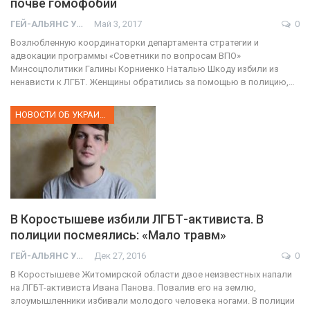
почве гомофобии
ГЕЙ-АЛЬЯНС УКРАИНА
Май 3, 2017
0
Возлюбленную координаторки департамента стратегии и
адвокации программы «Советники по вопросам ВПО»
Минсоцполитики Галины Корниенко Наталью Шкоду избили из
ненависти к ЛГБТ. Женщины обратились за помощью в полицию,…
НОВОСТИ ОБ УКРАИНЕ
В Коростышеве избили ЛГБТ-активиста. В
полиции посмеялись: «Мало травм»
ГЕЙ-АЛЬЯНС УКРАИНА
Дек 27, 2016
0
В Коростышеве Житомирской области двое неизвестных напали
на ЛГБТ-активиста Ивана Панова. Повалив его на землю,
злоумышленники избивали молодого человека ногами. В полиции