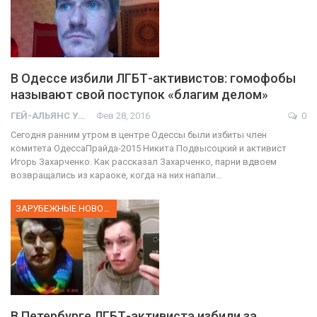
В Одессе избили ЛГБТ-активистов: гомофобы
называют свой поступок «благим делом»
ГЕЙ-АЛЬЯНС УКРАИНА
Фев 28, 2016
0
Сегодня ранним утром в центре Одессы были избиты член
комитета ОдессаПрайда-2015 Никита Подвысоцкий и активист
Игорь Захарченко. Как рассказал Захарченко, парни вдвоем
возвращались из караоке, когда на них напали…
ЗАРУБЕЖНЫЕ НОВОСТИ
В Петербурге ЛГБТ-активиста избили за