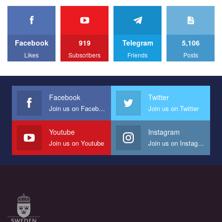
organization PACT.
We appeal to your support and ask to help us implement our plan
to combat violence against LGBT people in Ukraine.
Facebook
919
Telegram
5,106
All you have to do is to press "Like" below the video.
Likes
Subscribers
Friends
Posts
Эмоционально сильный ролик от команды "Гей-альянс
Украина", который принимает участие в конкурсе
международной организации PACT на лучший ролик,
представляющий программу развития организации.
Facebook
Twitter
Join us on Facebook
Join us on Twitter
Мы просим вас поддержать нас и помочь нам реализовать
наш план по борьбе с насилием и дискриминацией на почве
СОГИ в Украине.
Youtube
Instagram
Join us on Youtube
Join us on Instagram
Все, что вам нужно сделать - это зайти на наш канал YouTube
по этой ссылке и поставить лайк под видео.