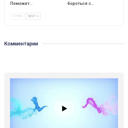
Поможет…
бороться с…
PREV
NEXT
Комментарии
01:01
17 травня IDAHO. Міжнародний день боротьби з гомофобією трансфобією і біфобія.
5/17/2020