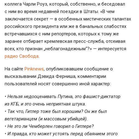
коллега Чарли Роуз, который, собственно, и беседовал
с ним во время недавней поездки в Штаты. «В чем
заключается секрет — в особенных мистических талантах
российского президента или же в банальных слабостях
встречавшихся с ним репортеров, которых к тому же
заранее отбирает кремлевская
пресс-служба
, отсеивая
всех, кто признан „неблагонадежным“?» — интересуется
радио Свобода
.
На сайте
Pinknews
, опубликовавшем сообщение о
высказывании Дэвида Ферниша, комментарии
пользователей носят совершенно иной характер:
• Нельзя недооценивать Путина, это
фашист-диктатор
из КГБ, и это очень неприятная штука.
• Так что, Гитлер тоже был хорошим? Он же был
вегетарианцем (и массовым убийцей).
• Не это ли Чемберлен говорил о Гитлере?
• И правда, кто может устоять перед обаянием этого