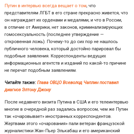
Путин в интервью всегда вещает о том
, что
представителям ЛГБТ в его стране прекрасно живется, что
он награждает их орденами и медалями, и что в России,
в отличие от Америки, нет законов, криминализирующих
гомосексуальность (последнее утверждение —
откровенная ложь).
Почему-то
до сих пор не нашлось
публичного человека, который достойно парировал бы
подобные заявления. Корреспонденты ведущих
информационных агентств и изданий по
какой-то
причине
не перечат подобным заявлениям.
Читайте также:
Глава ОВЦО Всеволод Чаплин поставил
диагноз Элтону Джону
После недавнего визита Путина в США и его телеинтервью
многие в очередной раз задались вопросом, чем же Путин
так «очаровывает» иностранных корреспондентов.
Жертвами этого «очарования» пали ветеран французской
журналистики
Жан-Пьер
Элькабаш и его американский