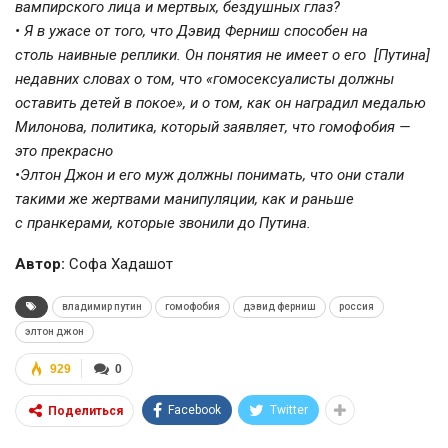
вампирского лица и мертвых, бездушных глаз?
• Я в ужасе от того, что Дэвид Ферниш способен на
столь наивные реплики. Он понятия не имеет о его [Путина]
недавних словах о том, что «гомосексуалисты должны
оставить детей в покое», и о том, как он наградил медалью
Милонова, политика, который заявляет, что гомофобия —
это прекрасно
•Элтон Джон и его муж должны понимать, что они стали
такими же жертвами манипуляции, как и раньше
с пранкерами, которые звонили до Путина.
Автор:
Софа Хадашот
владимир путин
гомофобия
дэвид ферниш
россия
элтон джон
929
0
Facebook
Twitter
Поделиться