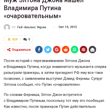
Муж Элтона Джона нашел
Владимира Путина
«очаровательным»
Окт 19, 2015
От
Гей-Альянс Украина
929
0
Поделиться
После историй с перезваниванием Элтона Джона
и Владимира Путина, когда знаменитого музыканта сперва
разыграли пранкеры, а затем президент РФ ему
все-таки
позвонил, с заявлением выступил Дэвид Ферниш. Супруг
Элтона сообщил, что Путин «очарователен».
По словам Ферниша, Элтон Джон встретится
с Владимиром Путиным, поскольку тот ему это пообещал.
Как известно, после пранкеров Путин действительно