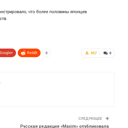
нстрировало, что более половины японцев
ств.
Google+
ReddIt
857
0
6
СЛЕДУЮЩЕЕ
Русская редакция «Maxim» опубликовала