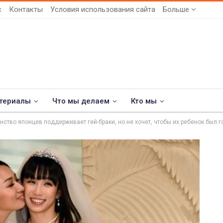
с
Контакты
Условия использования сайта
Больше
териалы
Что мы делаем
Кто мы
нство японцев поддерживает гей-браки, но не хочет, чтобы их ребенок был