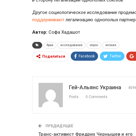
Другое социологическое исследование продемо
поддерживают
легализацию однополых партнер
Автор:
Софа Хадашот
брак
исследование
опрос
япония
Facebook
Twitter
Поделиться
Гей-Альянс Украина
459
Posts
0 Comments
ПРЕДИДУЩЕЕ
Транс-активист Фридрих Чернышев и его