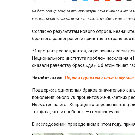
На фото вверху: свадьба японских актрис Аяка Ичиносе и Аканэ 
свидетельство о гражданском партнерстве по образцу тех, которы
Согласно результатам нового опроса, незначи
брачного равноправия и принятие в стране соот
51 процент респондентов, опрошенных исследов
Национального института проблем населения и 
сказали равенству брака «да». Об этом пишет г
Читайте также:
Первая однополая пара получила
Поддержка однополых браков значительно силь
поколения: около 70 процентов
20-40-летних ре
Несмотря на это, 72 процента опрошенных в це
тот факт, что их ребенок — гомосексуал».
В исследовании, проведенном в этом году, приня