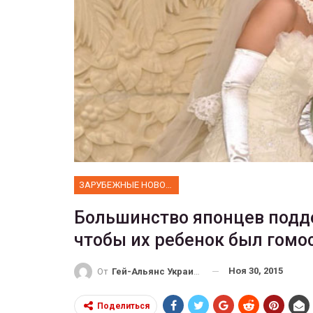
ФОТО
 собрал 200
ников
Военнослужащие-трансгенд
ГЕЙ-АЛЬЯНС УКРАИНА
10, 2017
0
Июл 27, 2017
0
ЗАРУБЕЖНЫЕ НОВОСТИ
Большинство японцев подде
чтобы их ребенок был гомо
Ноя 30, 2015
От
Гей-Альянс Украина
Поделиться