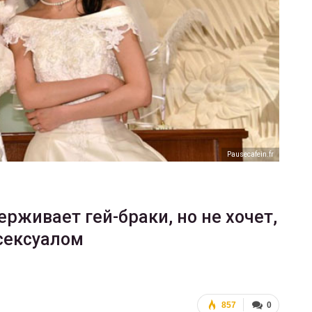
ФОТО
В Берлине отпраздновали
еры
легализацию гей-браков
ГЕЙ-АЛЬЯНС УКРАИНА
Июл 2, 2017
0
Рausecafein.fr
рживает гей-браки, но не хочет,
сексуалом
857
0