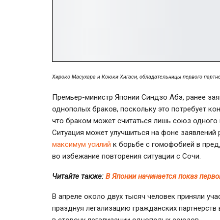
Хироко Масухара и Коюки Хигаси, обладательницы первого партн
Премьер-министр
Японии Синдзо Абэ, ранее зая
однополых браков, поскольку это потребует ко
что браком может считаться лишь союз одного
Ситуация может улучшиться на фоне заявлений 
максимум усилий
к борьбе с гомофобией в предд
во избежание повторения ситуации с Сочи.
Читайте также:
В Японии начинается показ перв
В апреле около двух тысяч человек приняли уча
празднуя легализацию гражданских партнерств 
в сторону легализации однополых союзов.