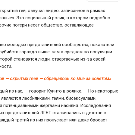
ткрытый гей, озвучил видео, записанное в рамках
вные». Это социальный ролик, в котором подробно
прочие потери несет общество, оставляющее
нно молодых представителей сообщества, показатели
оубийств гораздо выше, чем в среднем по популяции.
оторой становятся люди, отвергаемые
из-за
своей
ности.
ров — скрытых геев — обращалось ко мне за советом»
ый из нас, — говорит Куинто в ролике. — Но некоторых
 являются лесбиянками, геями, бисексуалами,
ся потенциальными жертвами насилия. Исследования
ых представителей ЛГБТ сталкивались в детстве с
каждый третий из них пропускает или даже бросает