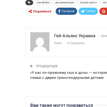
гомофобия
дискриминация
закари куинто
оон
Facebook
Twitter
Поделиться
Гей-Альянс Украина
459
Posts
0 Comments
ПРЕДИДУЩЕЕ
«У нас по-прежнему сын и дочь» — истори
семьи с двумя трансгендерными детьми
Вам также могут понравиться