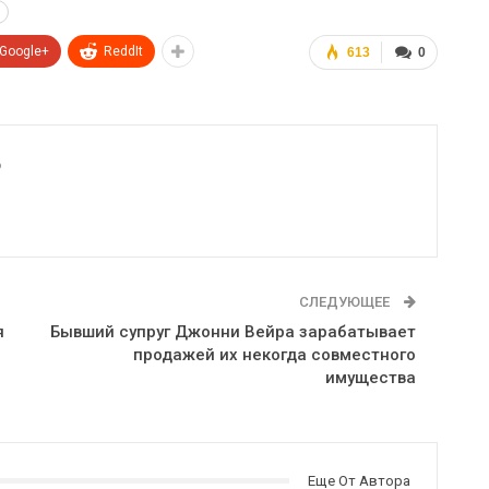
Google+
ReddIt
613
0
6
СЛЕДУЮЩЕЕ
я
Бывший супруг Джонни Вейра зарабатывает
продажей их некогда совместного
имущества
Еще От Автора