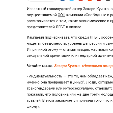
Известный голливудский актер Закари Куинто, о
осуществляемой
ООН
кампании «Свободные и ра
рассказывается о том, какие экономические и 
представителей ЛГБТ в экзиле.
Кампания подчеркивает, что среди ЛГБТ, особе
нищеты, бездомности, уровень депрессии и сам
И причиной этому — стигматизация, жертвами к
сексуальной ориентации или гендерной идентич
Читайте также:
Закари Куинто: «Несколько акте
«Индивидуальность — это то, чем обладает кажд
именно она превращает в „иных“. Люди, которые
трансгендерами или интерсексуалами, становят
показали, что половина или же две трети молод
травлей. В этом заключается причина того, что 
школу».