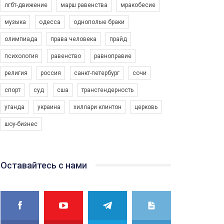
лгбт-движение
марш равенства
мракобесие
музыка
одесса
однополые браки
олимпиада
права человека
прайд
психология
равенство
равноправие
религия
россия
санкт-петербург
сочи
спорт
суд
сша
трансгендерность
уганда
украина
хиллари клинтон
церковь
шоу-бизнес
Оставайтесь с нами