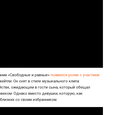
пании «Свободные и равные»
появился ролик с участием
жейтли. Он снят в стиле музыкального клипа
йстве, ожидающем в гости сына, который обещал
веком. Однако вместо девушки, которую, как
 близких со своим избранником.