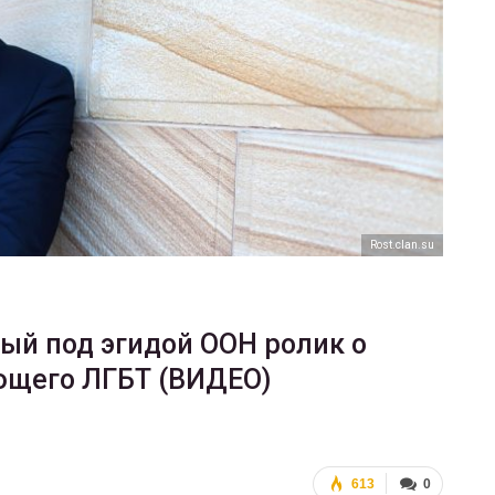
ФОТО
ФОТО
-Авиве собрал 200
участников
Военнослужащие-тран
ГЕЙ-АЛЬЯНС УКРАИНА
ГЕЙ-АЛЬЯНС УКРАИНА
Июн 10, 2017
0
Июл 27, 20
Rost.clan.su
тый под эгидой ООН ролик о
ющего ЛГБТ (ВИДЕО)
613
0