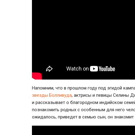
Напомним, что в прошлом году под эгидой кам
звезды Болливуда
, актрисы и певицы Селины Д
и рассказывает о благородном индийском семе
познакомить родных с особенным для него чело
ожидалось, приведет в семью сын, он знакомит