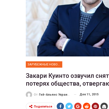
Прайд в Тель
тысяч 
ЗАРУБЕЖНЫЕ НОВОСТИ
Закари Куинто озвучил сня
потерях общества, отверга
Дек 11, 2015
От
Гей-Альянс Украина
Поделиться