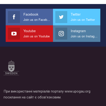
Украина", который принимает участие в конкурсе
международной организации PACT на лучший ролик,
представляющий программу развития организации.
Facebook
Twitter
Join us on Facebook
Join us on Twitter
Мы просим вас поддержать нас и помочь нам реализовать
наш план по борьбе с насилием и дискриминацией на почве
СОГИ в Украине.
Youtube
Instagram
Join us on Youtube
Join us on Instagram
Все, что вам нужно сделать - это зайти на наш канал YouTube
по этой ссылке и поставить лайк под видео.
При використанні матеріалів порталу www.upogau.org
посилання на сайт є обов’язковим.