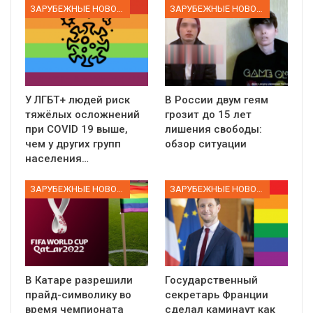
ЗАРУБЕЖНЫЕ НОВОСТИ
ЗАРУБЕЖНЫЕ НОВОСТИ
У ЛГБТ+ людей риск
В России двум геям
тяжёлых осложнений
грозит до 15 лет
при COVID 19 выше,
лишения свободы:
чем у других групп
обзор ситуации
населения…
ЗАРУБЕЖНЫЕ НОВОСТИ
ЗАРУБЕЖНЫЕ НОВОСТИ
В Катаре разрешили
Государственный
прайд-символику во
секретарь Франции
время чемпионата
сделал каминаут как