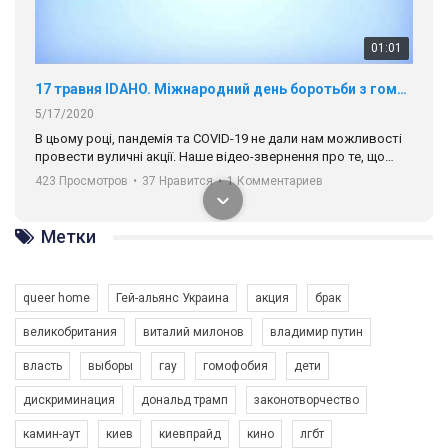
01:01
17 травня IDAHO. Міжнародний день боротьби з гомофобією трансфобією і біфобія.
5/17/2020
В цьому році, пандемія та COVІD-19 не дали нам можливості
провести вуличні акції. Наше відео-звернення про те, що
навіть коли ми у різних містах та не можемо зустрінеться, ми
423 Просмотров
•
37 Нравится
•
1 Комментариев
разом. Ми закликаємо всіх хто поділяє цінності рівності та
солідарності, приєднатися до нас. Регіональні підрозділи
ГАУ є в 16 областях України.
Метки
Разом наш голос лунає гучніше!
queer home
Гей-альянс Украина
акция
брак
великобритания
виталий милонов
владимир путин
власть
выборы
гау
гомофобия
дети
дискриминация
дональд трамп
законотворчество
камин-аут
киев
киевпрайд
кино
лгбт
00:58