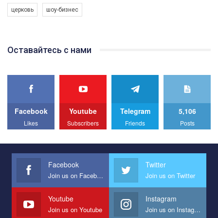
програму з боротьби з насильством проти ЛГБТ в Україні.
церковь
шоу-бизнес
Якщо ти хочеш підтримати нас - просто натисни "лайк" під
відео.
Team of Gay Alliance Ukraine participates in a competition for the
Оставайтесь с нами
best video, representing programme for the development of
organization. The competition is organized by inetrnational
organization PACT.
We appeal to your support and ask to help us implement our plan
to combat violence against LGBT people in Ukraine.
Facebook
Youtube
Telegram
5,106
All you have to do is to press "Like" below the video.
Likes
Subscribers
Friends
Posts
Эмоционально сильный ролик от команды "Гей-альянс
Украина", который принимает участие в конкурсе
международной организации PACT на лучший ролик,
представляющий программу развития организации.
Facebook
Twitter
Join us on Facebook
Join us on Twitter
Мы просим вас поддержать нас и помочь нам реализовать
наш план по борьбе с насилием и дискриминацией на почве
СОГИ в Украине.
Youtube
Instagram
Join us on Youtube
Join us on Instagram
Все, что вам нужно сделать - это зайти на наш канал YouTube