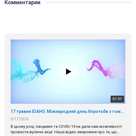
Комментарии
01:01
17 травня IDAHO. Міжнародний день боротьби з гомофобією трансфобією і біфобія.
5/17/2020
В цьому році, пандемія та COVІD-19 не дали нам можливості
провести вуличні акції. Наше відео-звернення про те, що