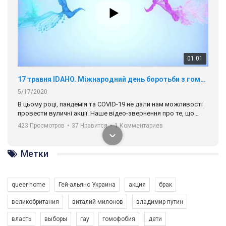
01:01
17 травня IDAHO. Міжнародний день боротьби з гомофобією трансфобією і біфобія.
5/17/2020
В цьому році, пандемія та COVІD-19 не дали нам можливості
провести вуличні акції. Наше відео-звернення про те, що
навіть коли ми у різних містах та не можемо зустрінеться, ми
423 Просмотров
•
37 Нравится
•
1 Комментариев
разом. Ми закликаємо всіх хто поділяє цінності рівності та
солідарності, приєднатися до нас. Регіональні підрозділи
ГАУ є в 16 областях України.
Метки
Разом наш голос лунає гучніше!
queer home
Гей-альянс Украина
акция
брак
великобритания
виталий милонов
владимир путин
власть
выборы
гау
гомофобия
дети