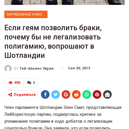
NULL
ЗАРУБЕЖНЫЕ НОВОСТИ
Если геям позволить браки,
почему бы не легализовать
полигамию, вопрошают в
Шотландии
Сен 30, 2013
От
Гей-Альянс Украина
490
0
Поделиться
Член парламента Шотландии Элен Смит, представляющая
Лейбористскую партию, подверглась критике за
упоминание полигамии в ходе дебатов о легализации
однополых браков. Она заявила, что если позволить