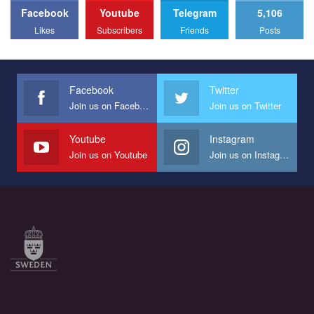
Facebook
Youtube
Telegram
5,106
All you have to do is to press "Like" below the video.
Likes
Subscribers
Friends
Posts
Эмоционально сильный ролик от команды "Гей-альянс
Украина", который принимает участие в конкурсе
международной организации PACT на лучший ролик,
представляющий программу развития организации.
Facebook
Twitter
Join us on Facebook
Join us on Twitter
Мы просим вас поддержать нас и помочь нам реализовать
наш план по борьбе с насилием и дискриминацией на почве
СОГИ в Украине.
Youtube
Instagram
Join us on Youtube
Join us on Instagram
Все, что вам нужно сделать - это зайти на наш канал YouTube
по этой ссылке и поставить лайк под видео.