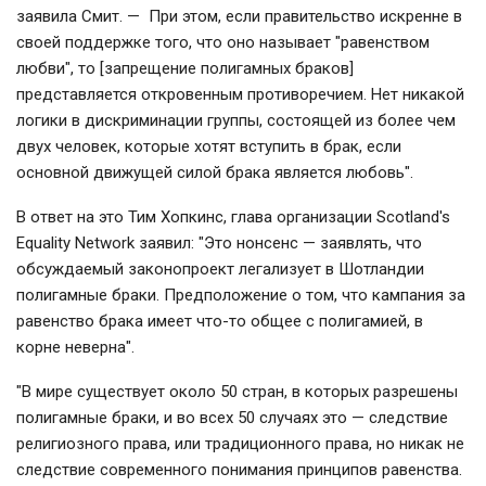
заявила Смит. — При этом, если правительство искренне в
своей поддержке того, что оно называет "равенством
любви", то [запрещение полигамных браков]
представляется откровенным противоречием. Нет никакой
логики в дискриминации группы, состоящей из более чем
двух человек, которые хотят вступить в брак, если
основной движущей силой брака является любовь".
В ответ на это Тим Хопкинс, глава организации Scotland's
Equality Network заявил: "Это нонсенс — заявлять, что
обсуждаемый законопроект легализует в Шотландии
полигамные браки. Предположение о том, что кампания за
равенство брака имеет что-то общее с полигамией, в
корне неверна".
"В мире существует около 50 стран, в которых разрешены
полигамные браки, и во всех 50 случаях это — следствие
религиозного права, или традиционного права, но никак не
следствие современного понимания принципов равенства.