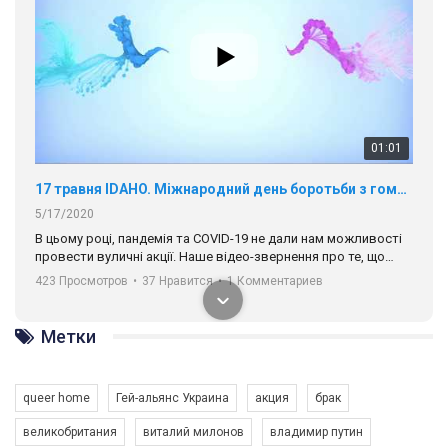
01:01
17 травня IDAHO. Міжнародний день боротьби з гомофобією трансфобією і біфобія.
5/17/2020
В цьому році, пандемія та COVІD-19 не дали нам можливості
провести вуличні акції. Наше відео-звернення про те, що
навіть коли ми у різних містах та не можемо зустрінеться, ми
423 Просмотров
•
37 Нравится
•
1 Комментариев
разом. Ми закликаємо всіх хто поділяє цінності рівності та
солідарності, приєднатися до нас. Регіональні підрозділи
ГАУ є в 16 областях України.
Разом наш голос лунає гучніше!
Метки
queer home
Гей-альянс Украина
акция
брак
00:58
великобритания
виталий милонов
владимир путин
Зупинимо насильство проти ЛГБТ в Україні! Stop violence against LGBT in Ukraine!