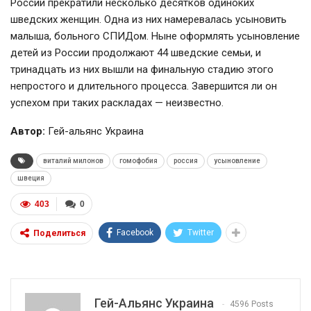
России прекратили несколько десятков одиноких
шведских женщин. Одна из них намеревалась усыновить
малыша, больного СПИДом. Ныне оформлять усыновление
детей из России продолжают 44 шведские семьи, и
тринадцать из них вышли на финальную стадию этого
непростого и длительного процесса. Завершится ли он
успехом при таких раскладах — неизвестно.
Автор:
Гей-альянс Украина
виталий милонов
гомофобия
россия
усыновление
швеция
403
0
Facebook
Twitter
Поделиться
Гей-Альянс Украина
4596 Posts