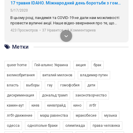
17 травня IDAHO. Міжнародний день боротьби з гомофобією трансфобією і біфобія.
5/17/2020
В цьому році, пандемія та COVІD-19 не дали нам можливості
провести вуличні акції. Наше відео-звернення про те, що
навіть коли ми у різних містах та не можемо зустрінеться, ми
423 Просмотров
•
37 Нравится
•
1 Комментариев
разом. Ми закликаємо всіх хто поділяє цінності рівності та
солідарності, приєднатися до нас. Регіональні підрозділи
ГАУ є в 16 областях України.
Метки
Разом наш голос лунає гучніше!
queer home
Гей-альянс Украина
акция
брак
великобритания
виталий милонов
владимир путин
власть
выборы
гау
гомофобия
дети
дискриминация
дональд трамп
законотворчество
камин-аут
киев
киевпрайд
кино
лгбт
00:58
лгбт-движение
марш равенства
мракобесие
музыка
Зупинимо насильство проти ЛГБТ в Україні! Stop violence against LGBT in Ukraine!
одесса
однополые браки
олимпиада
права человека
6/30/2017