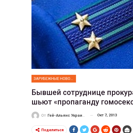
ФОТО
Прайд в Тель-Авиве собрал 200
тысяч участников
ГЕЙ-АЛЬЯНС УКРАИНА
Июн 10, 2017
0
ЗАРУБЕЖНЫЕ НОВОСТИ
Бывшей сотруднице прокур
шьют «пропаганду гомосек
Окт 7, 2013
От
Гей-Альянс Украина
Поделиться