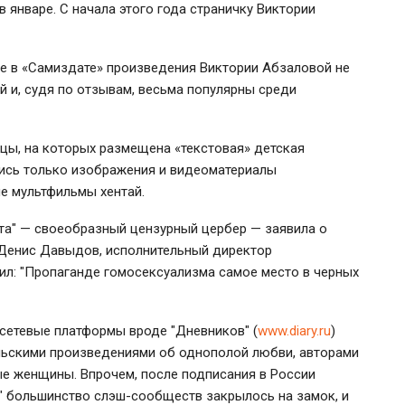
 январе. С начала этого года страничку Виктории
е в «Самиздате» произведения Виктории Абзаловой не
й и, судя по отзывам, весьма популярны среди
цы, на которых размещена «текстовая» детская
лись только изображения и видеоматериалы
ие мультфильмы хентай.
ета" — своеобразный цензурный цербер — заявила о
 Денис Давыдов, исполнительный директор
вил: "Пропаганде гомосексуализма самое место в черных
 сетевые платформы вроде "Дневников" (
www.diary.ru
)
ьскими произведениями об однополой любви, авторами
е женщины. Впрочем, после подписания в России
" большинство слэш-сообществ закрылось на замок, и