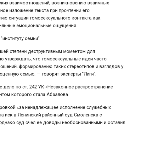
ских взаимоотношений, возникновению взаимных
бное изложение текста при прочтении его
тию ситуации гомосексуального контакта как
 сильные эмоциональные ощущения.
"институту семьи".
шей степени деструктивным моментом для
о утверждать, что гомосексуальные идеи часто
ошений, формированию таких стереотипов и взглядов у
оценную семью, — говорят эксперты "Лиги".
 дело по ст. 242 УК «Незаконное распространение
антом которого стала Абзалова.
лировкой «за ненадлежащее исполнение служебных
ла иск в Ленинский районный суд Смоленска с
 однако суд счел ее доводы необоснованными и оставил