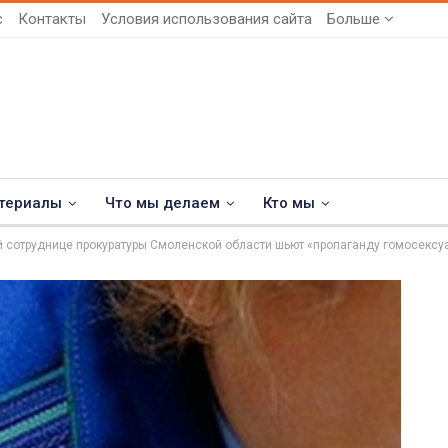
с
Контакты
Условия использования сайта
Больше
териалы
Что мы делаем
Кто мы
 сотруднице прокуратуры Смоленской области шьют «пропаганду гомосексу