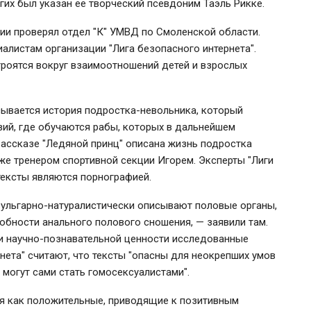
гих был указан ее творческий псевдоним Таэль Рикке.
ии проверял отдел "К" УМВД по Смоленской области.
алистам организации "Лига безопасного интернета".
роятся вокруг взаимоотношений детей и взрослых
исывается история подростка-невольника, который
ий, где обучаются рабы, которых в дальнейшем
рассказе "Ледяной принц" описана жизнь подростка
кже тренером спортивной секции Игорем.
Эксперты "Лиги
тексты являются порнографией.
вульгарно-натуралистически описывают половые органы,
обности анального полового сношения, — заявили там.
ли научно-познавательной ценности исследованные
нета" считают, что тексты "
опасны для неокрепших умов
, могут сами
стать гомосексуалистами"
.
я как положительные, приводящие к позитивным