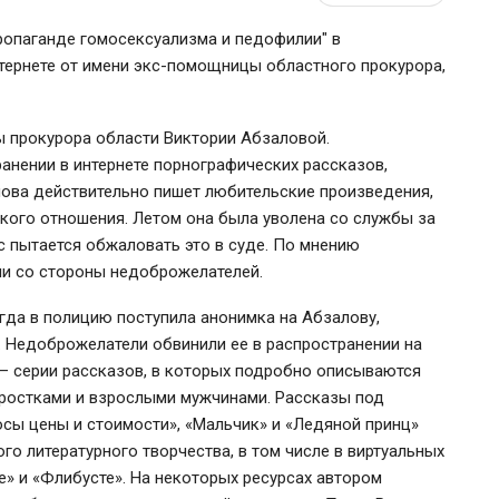
ропаганде гомосексуализма и педофилии" в
тернете от имени экс-помощницы областного прокурора,
прокурора области Виктории Абзаловой.
анении в интернете порнографических рассказов,
лова действительно пишет любительские произведения,
акого отношения. Летом она была уволена со службы за
с пытается обжаловать это в суде. По мнению
ии со стороны недоброжелателей.
гда в полицию поступила анонимка на Абзалову,
 Недоброжелатели обвинили ее в распространении на
— серии рассказов, в которых подробно описываются
ростками и взрослыми мужчинами.
Рассказы под
осы цены и стоимости», «Мальчик» и «Ледяной принц»
о литературного творчества, в том числе в виртуальных
е» и «Флибусте». На некоторых ресурсах автором