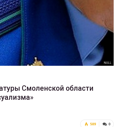
ФОТО
Военнослужащие-трансгендеры
ГЕЙ-АЛЬЯНС УКРАИНА
Июл 27, 2017
0
NULL
атуры Смоленской области
суализма»
589
0