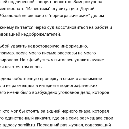
шей подчиненной говорят неохотно. Зампрокурора
ентировать "Известиям" эту ситуацию. Другой
 Абзаловой не связано с "порнографическим" делом.
ежнему пытается через суд восстановиться на работе и
ровокацией недоброжелателей.
сьбой удалить недостоверную информацию, —
пример, после моего письма рассказы не моего
рировала. На «Флибусте» я пыталась удалить чужие
оявляются там вновь.
водила собственную проверку в связи с анонимным
о я не размещала в интернете порнографических
оего имени было возбуждено уголовное дело, которое
, кто мог бы стоять за акцией черного пиара, которая
то единственный аккаунт, где она сама размещала свои
 адресу samlib.ru. Последний раз журнал, содержащий