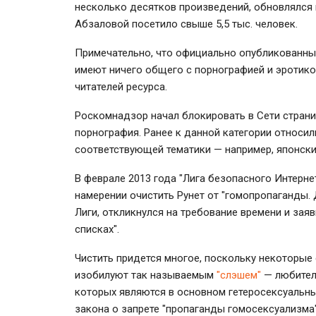
несколько десятков произведений, обновлялся в
Абзаловой посетило свыше 5,5 тыс. человек.
Примечательно, что официально опубликованны
имеют ничего общего с порнографией и эротико
читателей ресурса.
Роскомнадзор начал блокировать в Сети страни
порнография. Ранее к данной категории относи
соответствующей тематики — например, японск
В феврале 2013 года "Лига безопасного Интерн
намерении очистить Рунет от "гомопропаганды.
Лиги, откликнулся на требование времени и зая
списках".
Чистить придется многое, поскольку некоторые
изобилуют так называемым
"слэшем"
— любител
которых являются в основном гетеросексуальны
закона о запрете "пропаганды гомосексуализма