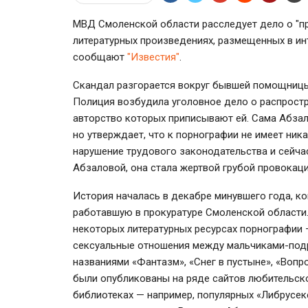
МВД Смоленской области расследует дело о "п
литературных произведениях, размещенных в ин
сообщают
"Известия"
.
Скандал разгорается
вокруг бывшей помощницы 
Полиция возбудила уголовное дело о распростр
авторство которых приписывают ей. Сама Абза
но утверждает, что к порнографии не имеет ник
нарушение трудового законодательства и сейча
Абзаловой, она стала жертвой грубой провокац
История началась в декабре минувшего года, ко
работавшую в прокуратуре Смоленской области.
некоторых литературных ресурсах порнографии 
сексуальные отношения между мальчиками-под
названиями «Фантазм», «Снег в пустыне», «Вопр
были опубликованы на ряде сайтов любительског
библиотеках — например, популярных «Либрусек