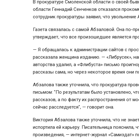
В прокуратуре Смоленской области о своей быв
области Геннадий Сенченков отказался прокомм
сотрудник прокуратуры заявил, что увольнение
Газета связалась с самой Абзаловой. Она по-пр
утверждает, что все произошедшее является п
— Я обращалась к администрации сайтов с про
рассказала женщина изданию. — «Либрусек», на
авторства удалил, а «Флибуста» письмо проигно
рассказы сама, но через некоторое время они п
Абзалова также уточнила, что прокуратура про
письмом: "П
о результатам было установлено, чт
рассказов, а по факту их распространения от м
сейчас расследуется", — говорит она.
Виктория Абзалова также уточнила, что не знает
испортила ей карьеру. Писательница
пояснила, ч
произведения, — интернет-журнал «Самиздат» по