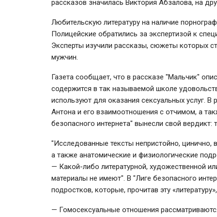
рассказов значилась Виктория Абзалова, на дру
Любительскую литературу на наличие порнограф
Полицейские обратились за экспертизой к специ
Эксперты изучили рассказы, сюжеты которых ст
мужчин.
Газета сообщает, что в рассказе "Мальчик" оп
содержится в так называемой школе удовольств
используют для оказания сексуальных услуг. В 
Антона и его взаимоотношения с отчимом, а та
безопасного интернета" вынесли свой вердикт:
"Исследованные тексты непристойно, цинично, 
а также анатомические и физиологические подр
— Какой-либо литературной, художественной и
материалы не имеют".
В "Лиге безопасного интер
подростков
, которые, прочитав эту «литературу»
— Гомосексуальные отношения рассматриваютс