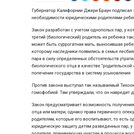
Губернатор Калифорнии Джери Браун подписал з
необходимости юридическими родителями ребен
Закон разработан с учетом однополых пар, у кот
третий (биологический) родитель их ребенка так
может быть суррогатная мать, выносившая ребе
которому наследники появились в семье лесбиян
пара в силу определенных обстоятельств утрат
биологического отца в качестве "родительской 
попечение государства в систему усыновления.
Против закона выступал так называемый Тихоок
гомофобией. Там утверждали, что он навредит д
Закон предусматривает возможность получения
отца или матери, однако права первичного опек
родителям, которые его воспитывают, то есть о
юридическую защиту детям разведенных пар, у
родителя, принимающих участие в процессе вос