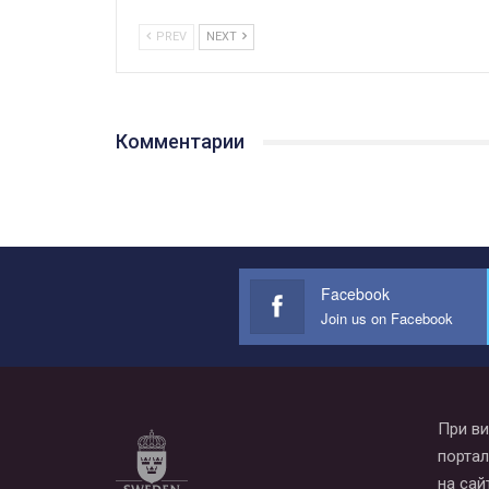
PREV
NEXT
Комментарии
Facebook
Join us on Facebook
При ви
портал
на сай