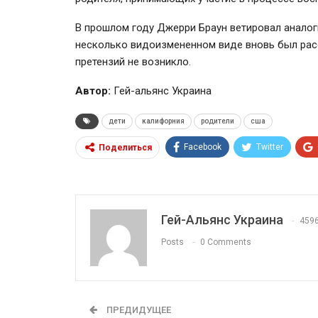
В прошлом году Джерри Браун ветировал аналог
несколько видоизмененном виде вновь был расс
претензий не возникло.
Автор:
Гей-альянс Украина
дети
калифорния
родители
сша
Facebook
Twitter
Поделиться
Гей-Альянс Украина
459
Posts
0 Comments
ПРЕДИДУЩЕЕ