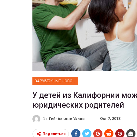
ФОТО
 собрал 200
ников
Военнослужащие-трансгенд
ГЕЙ-АЛЬЯНС УКРАИНА
10, 2017
0
Июл 27, 2017
0
ЗАРУБЕЖНЫЕ НОВОСТИ
У детей из Калифорнии мож
юридических родителей
Окт 7, 2013
От
Гей-Альянс Украина
Поделиться