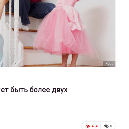
ФОТО
В Берлине отпраздновали
еры
легализацию гей-браков
ГЕЙ-АЛЬЯНС УКРАИНА
Июл 2, 2017
0
NULL
ет быть более двух
434
0