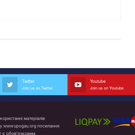
Twitter
Youtube
Join us on Twitter
Join us on Youtube
користанні матеріалів
у www.upogau.org посилання
т є обов’язковим.