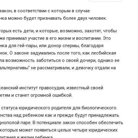
акон, в соответствии с которым в случае
ка можно будет признавать более двух человек.
орых есть дети, и которые, возможно, захотят, чтобы
же принимал участие в его жизни и воспитании. Это
нка для гей-пары, или донор спермы, благодаря
ок. О законе задумались после того, как лесбийская
ила возможность заботиться о своей дочери, однако ее
альтернативы" не рассматривали, и девочку отдали на
еанский институт правосудия, известный своей
етям и станет огромной ошибкой.
 статуса юридического родителя для биологического
унства над ребенком как и прежде будут принадлежать
днополой паре. В потенциале закон способен обеспечить
 которых может появиться целых четыре юридических
питания и жизни ребенка.