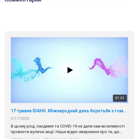
01:01
17 травня IDAHO. Міжнародний день боротьби з гомофобією трансфобією і біфобія.
5/17/2020
В цьому році, пандемія та COVІD-19 не дали нам можливості
провести вуличні акції. Наше відео-звернення про те, що
навіть коли ми у різних містах та не можемо зустрінеться, ми