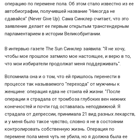
операцию по перемене пола. Об этом стало известно из ее
автобиографии, получившей название "Никогда не
сдавайся" (Never Give Up). Сама Синклер считает, что это
заявление делает ее первым открытым трансгендерным
парламентарием в истории Великобритании.
В интервью газете The Sun Синклер заявила: "Я не хочу,
чтобы мое прошлое затмило мое настоящее, и верю в то,
что мои избиратели продолжат меня поддерживать".
Вспомнила она и о том, что ей пришлось перенести в
процессе так называемого "перехода" от мужчины к
женщине: операция едва не стоила ей жизни. "После
операции я страдала от тромбоза глубоких вен нижних
конечностей и почти год оставалась неподвижной. Я
страдала от депрессии, принимала 21 вид разных лекарств,
и у меня было такое чувство, словно я не в состоянии
контролировать собственную жизнь. Операция по
перемене пола меня чуть не убила, но я должна была ее