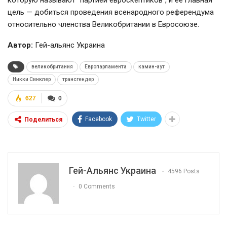
цель — добиться проведения всенародного референдума
относительно членства Великобритании в Евросоюзе.
Автор:
Гей-альянс Украина
великобритания
Европарламента
камин-аут
Никки Синклер
трансгендер
627
0
Facebook
Twitter
Поделиться
Гей-Альянс Украина
4596 Posts
0 Comments