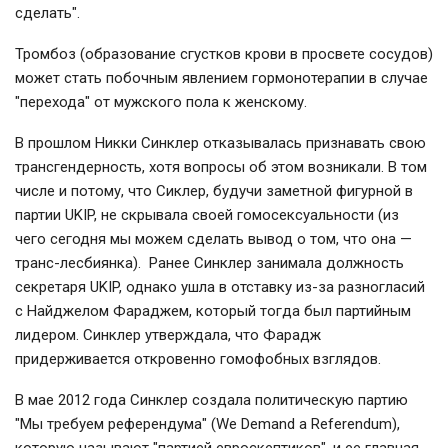
сделать".
Тромбоз (образование сгустков крови в просвете сосудов)
может стать побочным явлением гормонотерапии в случае
"перехода" от мужского пола к женскому.
В прошлом Никки Синклер отказывалась признавать свою
трансгендерность, хотя вопросы об этом возникали. В том
числе и потому, что Сиклер, будучи заметной фигурной в
партии UKIP, не скрывала своей гомосексуальности (из
чего сегодня мы можем сделать вывод о том, что она —
транс-лесбиянка). Ранее Синклер занимала должность
секретаря UKIP, однако ушла в отставку из-за разногласий
с Найджелом Фараджем, который тогда был партийным
лидером. Синклер утверждала, что Фарадж
придерживается откровенно гомофобных взглядов.
В мае 2012 года Синклер создала политическую партию
"Мы требуем референдума" (We Demand a Referendum),
которую называют "партией евроскептиков", и ее главная