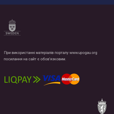
При використанні матеріалів порталу www.upogau.org
посилання на сайт є обов’язковим.