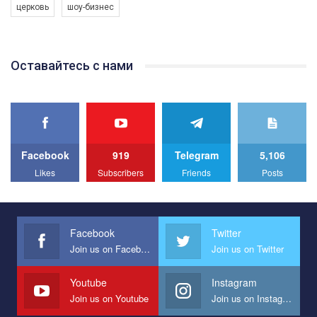
церковь
шоу-бизнес
Якщо ти хочеш підтримати нас - просто натисни "лайк" під
відео.
Team of Gay Alliance Ukraine participates in a competition for the
Оставайтесь с нами
best video, representing programme for the development of
organization. The competition is organized by inetrnational
organization PACT.
We appeal to your support and ask to help us implement our plan
to combat violence against LGBT people in Ukraine.
Facebook
919
Telegram
5,106
All you have to do is to press "Like" below the video.
Likes
Subscribers
Friends
Posts
Эмоционально сильный ролик от команды "Гей-альянс
Украина", который принимает участие в конкурсе
международной организации PACT на лучший ролик,
представляющий программу развития организации.
Facebook
Twitter
Join us on Facebook
Join us on Twitter
Мы просим вас поддержать нас и помочь нам реализовать
наш план по борьбе с насилием и дискриминацией на почве
СОГИ в Украине.
Youtube
Instagram
Join us on Youtube
Join us on Instagram
Все, что вам нужно сделать - это зайти на наш канал YouTube
по этой ссылке и поставить лайк под видео.