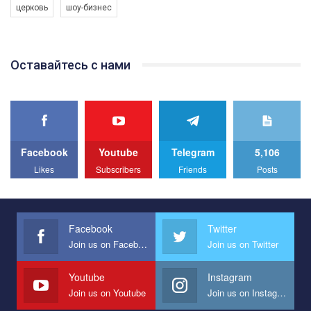
церковь
шоу-бизнес
Якщо ти хочеш підтримати нас - просто натисни "лайк" під
відео.
Team of Gay Alliance Ukraine participates in a competition for the
Оставайтесь с нами
best video, representing programme for the development of
organization. The competition is organized by inetrnational
organization PACT.
We appeal to your support and ask to help us implement our plan
to combat violence against LGBT people in Ukraine.
Facebook
Youtube
Telegram
5,106
All you have to do is to press "Like" below the video.
Likes
Subscribers
Friends
Posts
Эмоционально сильный ролик от команды "Гей-альянс
Украина", который принимает участие в конкурсе
международной организации PACT на лучший ролик,
представляющий программу развития организации.
Facebook
Twitter
Join us on Facebook
Join us on Twitter
Мы просим вас поддержать нас и помочь нам реализовать
наш план по борьбе с насилием и дискриминацией на почве
СОГИ в Украине.
Youtube
Instagram
Join us on Youtube
Join us on Instagram
Все, что вам нужно сделать - это зайти на наш канал YouTube
по этой ссылке и поставить лайк под видео.