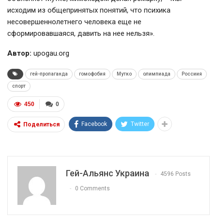
исходим из общепринятых понятий, что психика
несовершеннолетнего человека еще не
сформировавшаяся, давить на нее нельзя».
Автор:
upogau.org
гей-пропаганда
гомофобия
Мутко
олимпиада
Россиия
спорт
450
0
Facebook
Twitter
Поделиться
Гей-Альянс Украина
4596 Posts
0 Comments