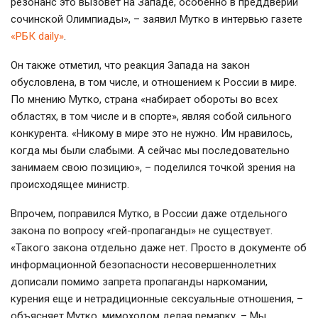
резонанс это вызовет на Западе, особенно в преддверии
сочинской Олимпиады», – заявил Мутко в интервью газете
«РБК daily»
.
Он также отметил, что реакция Запада на закон
обусловлена, в том числе, и отношением к России в мире.
По мнению Мутко, страна «набирает обороты во всех
областях, в том числе и в спорте», являя собой сильного
конкурента. «Никому в мире это не нужно. Им нравилось,
когда мы были слабыми. А сейчас мы последовательно
занимаем свою позицию», – поделился точкой зрения на
происходящее министр.
Впрочем, поправился Мутко, в России даже отдельного
закона по вопросу «гей-пропаганды» не существует.
«Такого закона отдельно даже нет. Просто в документе об
информационной безопасности несовершеннолетних
дописали помимо запрета пропаганды наркомании,
курения еще и нетрадиционные сексуальные отношения, –
объясняет Мутко, мимоходом делая ремарку, – Мы