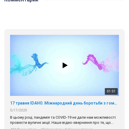
01:01
17 травня IDAHO. Міжнародний день боротьби з гомофобією трансфобією і біфобія.
5/17/2020
В цьому році, пандемія та COVІD-19 не дали нам можливості
провести вуличні акції. Наше відео-звернення про те, що
навіть коли ми у різних містах та не можемо зустрінеться, ми