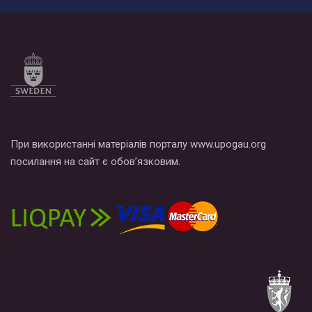
При використанні матеріалів порталу www.upogau.org
посилання на сайт є обов’язковим.