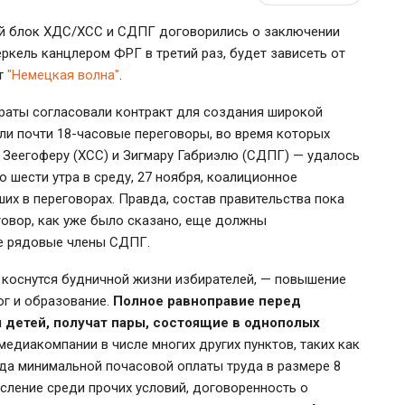
ый блок ХДС/ХСС и СДПГ договорились о заключении
ркель канцлером ФРГ в третий раз, будет зависеть от
т
"Немецкая волна"
.
аты согласовали контракт для создания широкой
и почти 18-часовые переговоры, во время которых
у Зеегоферу (ХСС) и Зигмару Габриэлю (СДПГ) — удалось
 шести утра в среду, 27 ноября, коалиционное
их в переговорах. Правда, состав правительства пока
говор, как уже было сказано, еще должны
е рядовые члены СДПГ.
коснутся будничной жизни избирателей, — повышение
ог и образование.
Полное равноправие перед
 детей, получат пары, состоящие в однополых
медиакомпании в числе многих других пунктов, таких как
ода минимальной почасовой оплаты труда в размере 8
исление среди прочих условий, договоренность о