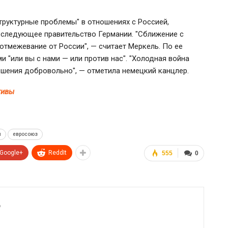
труктурные проблемы" в отношениях с Россией,
 следующее правительство Германии. "Сближение с
отмежевание от России", — считает Меркель. По ее
и "или вы с нами — или против нас". "Холодная война
шения добровольно", — отметила немецкий канцлер.
тивы
я
евросоюз
Google+
ReddIt
555
0
6