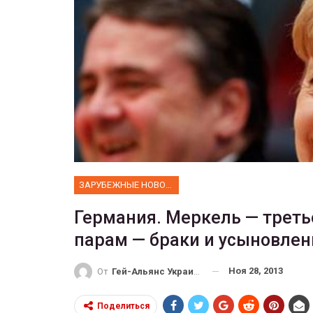
ФОТО
е собрал 200
ников
Военнослужащие-трансгенд
ГЕЙ-АЛЬЯНС УКРАИНА
10, 2017
0
Июл 27, 2017
0
ЗАРУБЕЖНЫЕ НОВОСТИ
Германия. Меркель — треть
парам — браки и усыновлен
Ноя 28, 2013
От
Гей-Альянс Украина
Поделиться