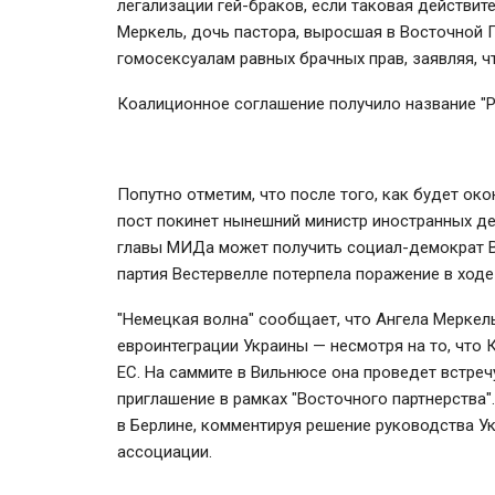
легализации гей-браков, если таковая действит
Меркель, дочь пастора, выросшая в Восточной 
гомосексуалам равных брачных прав, заявляя, ч
Коалиционное соглашение получило название "Р
Попутно отметим, что после того, как будет ок
пост покинет нынешний министр иностранных де
главы МИДа может получить социал-демократ 
партия Вестервелле потерпела поражение в ходе
"Немецкая волна" сообщает, что Ангела Меркел
евроинтеграции Украины — несмотря на то, что
ЕС. На саммите в Вильнюсе она проведет встре
приглашение в рамках "Восточного партнерства".
в Берлине, комментируя решение руководства У
ассоциации.