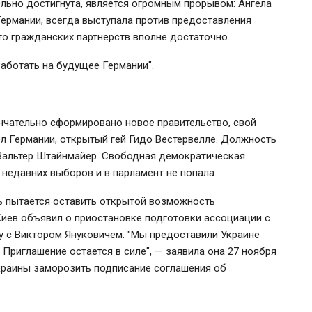
ельно достигнута, является огромным прорывом: Ангела
Германии, всегда выступала против предоставления
то гражданских партнерств вполне достаточно.
аботать на будущее Германии".
ончательно сформировано новое правительство, свой
л Германии, открытый гей Гидо Вестервелле. Должность
Вальтер Штайнмайер. Свободная демократическая
 недавних выборов и в парламент не попала.
ь пытается оставить открытой возможность
 Киев объявил о приостановке подготовки ассоциации с
чу с Виктором Януковичем. "Мы предоставили Украине
 Приглашение остается в силе", — заявила она 27 ноября
краины заморозить подписание соглашения об