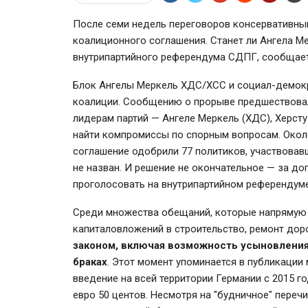
После семи недель переговоров консервативн
коалиционного соглашения. Станет ли Ангела Ме
внутрипартийного референдума СДПГ, сообщае
Блок Ангелы Меркель ХДС/ХСС и социал-демокр
коалиции. Сообщению о прорыве предшествовал
лидерам партий — Ангеле Меркель (ХДС), Херст
найти компромиссы по спорным вопросам. Около
соглашение одобрили 77 политиков, участвовавш
не назван. И решение не окончательное — за до
проголосовать на внутрипартийном референдум
Среди множества обещаний, которые напрямую 
капиталовложений в строительство, ремонт дор
законом, включая возможность усыновления
браках
. Этот момент упоминается в публикации 
введение на всей территории Германии с 2015 г
евро 50 центов. Несмотря на "будничное" переч