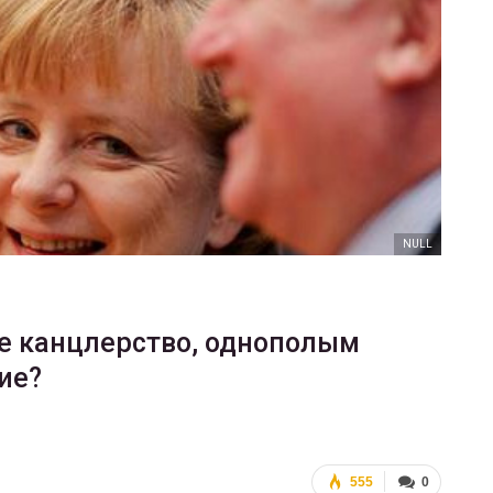
ФОТО
В Берлине отпраздновали
еры
легализацию гей-браков
ГЕЙ-АЛЬЯНС УКРАИНА
Июл 2, 2017
0
NULL
е канцлерство, однополым
ие?
555
0