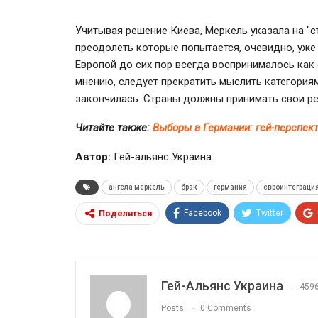
Учитывая решение Киева, Меркель указала на "с
преодолеть которые попытается, очевидно, уже
Европой до сих пор всегда воспринималось как 
мнению, следует прекратить мыслить категориям
закончилась. Страны должны принимать свои ре
Читайте также:
Выборы в Германии: гей-перспек
Автор:
Гей-альянс Украина
ангела меркель
брак
германия
евроинтеграци
Facebook
Twitter
Поделиться
Гей-Альянс Украина
459
Posts
0 Comments