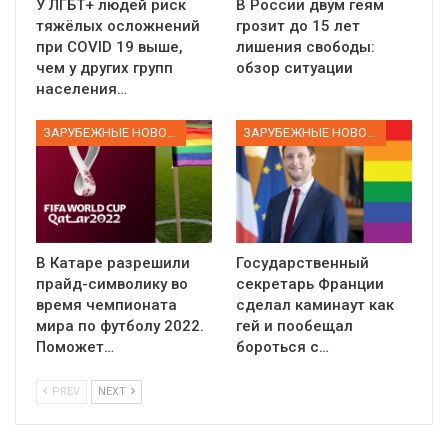
У ЛГБТ+ людей риск
В России двум геям
тяжёлых осложнений
грозит до 15 лет
при COVID 19 выше,
лишения свободы:
чем у других групп
обзор ситуации
населения…
ЗАРУБЕЖНЫЕ НОВОСТИ
ЗАРУБЕЖНЫЕ НОВОСТИ
В Катаре разрешили
Государственный
прайд-символику во
секретарь Франции
время чемпионата
сделал каминаут как
мира по футболу 2022.
гей и пообещал
Поможет…
бороться с…
PREV
NEXT
01:01