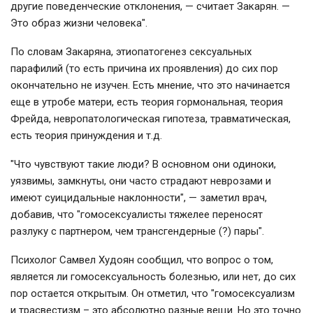
другие поведенческие отклонения, — считает Закарян. —
Это образ жизни человека".
По словам Закаряна, этиопатогенез сексуальных
парафилий (то есть причина их проявления) до сих пор
окончательно не изучен. Есть мнение, что это начинается
еще в утробе матери, есть теория гормональная, теория
Фрейда, невропатологическая гипотеза, травматическая,
есть теория принуждения и т.д.
"Что чувствуют такие люди? В основном они одиноки,
уязвимы, замкнуты, они часто страдают неврозами и
имеют суицидальные наклонности", — заметил врач,
добавив, что "гомосексуалисты тяжелее переносят
разлуку с партнером, чем трансгендерные (?) пары".
Психолог Самвел Худоян сообщил, что вопрос о том,
является ли гомосексуальность болезнью, или нет, до сих
пор остается открытым. Он отметил, что "гомосексуализм
и трасвестизм – это абсолютно разные вещи. Но это точно