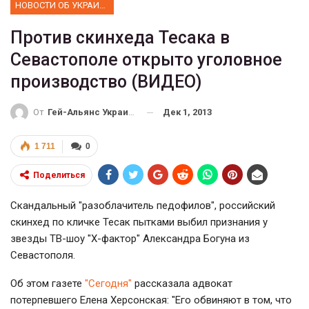
НОВОСТИ ОБ УКРАИНЕ
Против скинхеда Тесака в
Севастополе открыто уголовное
производство (ВИДЕО)
Дек 1, 2013
От
Гей-Альянс Украина
1 711
0
Поделиться
Скандальный "разоблачитель педофилов", российский
скинхед по кличке Тесак пытками выбил признания у
звезды ТВ-шоу "X-фактор" Александра Богуна из
Севастополя.
Об этом газете
"Сегодня"
рассказала адвокат
потерпевшего Елена Херсонская: "Его обвиняют в том, что