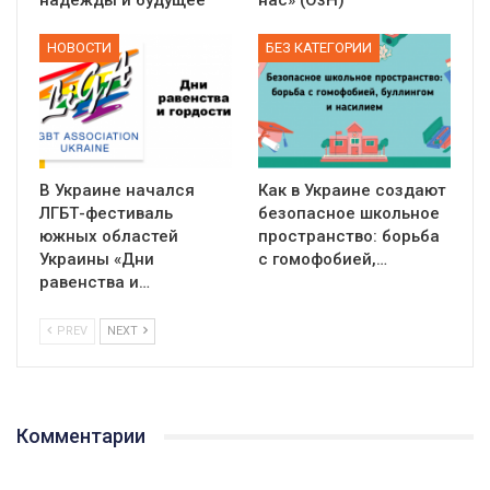
надежды и будущее
нас» (ОзН)
НОВОСТИ
БЕЗ КАТЕГОРИИ
В Украине начался
Как в Украине создают
ЛГБТ-фестиваль
безопасное школьное
южных областей
пространство: борьба
Украины «Дни
с гомофобией,…
равенства и…
PREV
NEXT
Комментарии