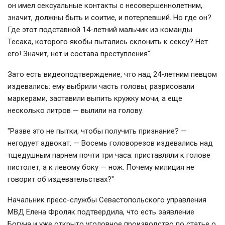
он имел сексуальные контакты с несовершеннолетним,
значит, должны быть и соитие, и потерпевший. Но где он?
Где этот подставной 14-летний мальчик из команды
Тесака, которого якобы пытались склонить к сексу? Нет
его! Значит, нет и состава преступления".
Зато есть видеоподтверждение, что над 24-летним певцом
издевались: ему выбрили часть головы, разрисовали
маркерами, заставили выпить кружку мочи, а еще
несколько литров — вылили на голову.
"Разве это не пытки, чтобы получить признание? —
негодует адвокат. — Восемь головорезов издевались над
тщедушным парнем почти три часа: приставляли к голове
пистолет, а к левому боку — нож. Почему милиция не
говорит об издевательствах?"
Начальник пресс-службы Севастопольского управления
МВД Елена Фроляк подтвердила, что есть заявление
Богуна и уже открыто уголовное производство по статье о