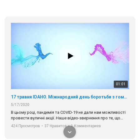
01:01
17 травня IDAHO. Міжнародний день боротьби з гомофобією трансфобією і біфобія.
5/17/2020
В цьому році, пандемія та COVІD-19 не дали нам можливості
провести вуличні акції. Наше відео-звернення про те, що
навіть коли ми у різних містах та не можемо зустрінеться, ми
424 Просмотров
•
37 Нравится
•
1 Комментариев
разом. Ми закликаємо всіх хто поділяє цінності рівності та
солідарності, приєднатися до нас. Регіональні підрозділи