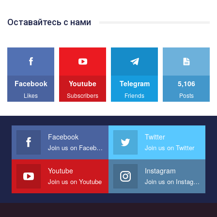
Team of Gay Alliance Ukraine participates in a competition for the
Оставайтесь с нами
best video, representing programme for the development of
organization. The competition is organized by inetrnational
organization PACT.
We appeal to your support and ask to help us implement our plan
to combat violence against LGBT people in Ukraine.
Facebook
Youtube
Telegram
5,106
All you have to do is to press "Like" below the video.
Likes
Subscribers
Friends
Posts
Эмоционально сильный ролик от команды "Гей-альянс
Украина", который принимает участие в конкурсе
международной организации PACT на лучший ролик,
представляющий программу развития организации.
Facebook
Twitter
Join us on Facebook
Join us on Twitter
Мы просим вас поддержать нас и помочь нам реализовать
наш план по борьбе с насилием и дискриминацией на почве
СОГИ в Украине.
Youtube
Instagram
Join us on Youtube
Join us on Instagram
Все, что вам нужно сделать - это зайти на наш канал YouTube
по этой ссылке и поставить лайк под видео.