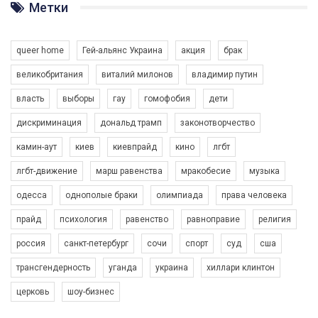
ГАУ є в 16 областях України.
Метки
Разом наш голос лунає гучніше!
queer home
Гей-альянс Украина
акция
брак
великобритания
виталий милонов
владимир путин
власть
выборы
гау
гомофобия
дети
дискриминация
дональд трамп
законотворчество
камин-аут
киев
киевпрайд
кино
лгбт
00:58
лгбт-движение
марш равенства
мракобесие
музыка
Зупинимо насильство проти ЛГБТ в Україні! Stop violence against LGBT in Ukraine!
одесса
однополые браки
олимпиада
права человека
6/30/2017
Емоційний та вражаючий промо-ролік на конкурс PACT, який
прайд
психология
равенство
равноправие
религия
представляє програму "Гей-альянс Україна" з протидії
насильству проти ЛГБТ в Україні.
россия
санкт-петербург
сочи
спорт
суд
сша
1.9K Просмотров
•
226 Нравится
•
5 Комментариев
Ми просимо вашої підтримки, щоб реалізувати нашу
трансгендерность
уганда
украина
хиллари клинтон
програму з боротьби з насильством проти ЛГБТ в Україні.
церковь
шоу-бизнес
Якщо ти хочеш підтримати нас - просто натисни "лайк" під
відео.