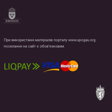
При використанні матеріалів порталу www.upogau.org
посилання на сайт є обов’язковим.