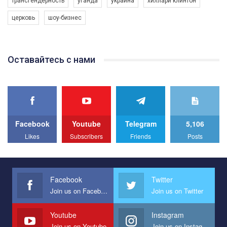
трансгендерность
уганда
украина
хиллари клинтон
програму з боротьби з насильством проти ЛГБТ в Україні.
церковь
шоу-бизнес
Якщо ти хочеш підтримати нас - просто натисни "лайк" під
відео.
Team of Gay Alliance Ukraine participates in a competition for the
Оставайтесь с нами
best video, representing programme for the development of
organization. The competition is organized by inetrnational
organization PACT.
We appeal to your support and ask to help us implement our plan
to combat violence against LGBT people in Ukraine.
Facebook
Youtube
Telegram
5,106
All you have to do is to press "Like" below the video.
Likes
Subscribers
Friends
Posts
Эмоционально сильный ролик от команды "Гей-альянс
Украина", который принимает участие в конкурсе
международной организации PACT на лучший ролик,
представляющий программу развития организации.
Facebook
Twitter
Join us on Facebook
Join us on Twitter
Мы просим вас поддержать нас и помочь нам реализовать
наш план по борьбе с насилием и дискриминацией на почве
СОГИ в Украине.
Youtube
Instagram
Join us on Youtube
Join us on Instagram