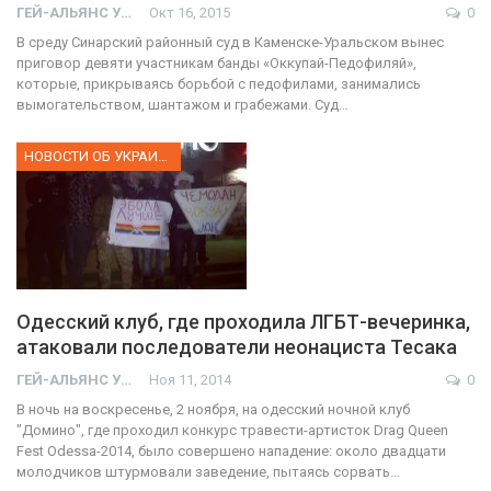
ГЕЙ-АЛЬЯНС УКРАИНА
Окт 16, 2015
0
В среду Синарский районный суд в Каменске-Уральском вынес
приговор девяти участникам банды «Оккупай-Педофиляй»,
которые, прикрываясь борьбой с педофилами, занимались
вымогательством, шантажом и грабежами. Суд…
НОВОСТИ ОБ УКРАИНЕ
Одесский клуб, где проходила ЛГБТ-вечеринка,
атаковали последователи неонациста Тесака
ГЕЙ-АЛЬЯНС УКРАИНА
Ноя 11, 2014
0
В ночь на воскресенье, 2 ноября, на одесский ночной клуб
"Домино", где проходил конкурс травести-артисток Drag Queen
Fest Odessa-2014, было совершено нападение: около двадцати
молодчиков штурмовали заведение, пытаясь сорвать…