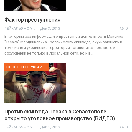
Фактор преступления
ГЕЙ-АЛЬЯНС УКРАИНА
Дек 3, 2013
0
В который раз информация о преступной деятельности Максима
"Тесака" Марцинкевича - российского скинхеда, окучивающего в
том числе и украинские территории - становится предметом
обсуждений не только в локальной сети, но и в…
НОВОСТИ ОБ УКРАИНЕ
Против скинхеда Тесака в Севастополе
открыто уголовное производство (ВИДЕО)
ГЕЙ-АЛЬЯНС УКРАИНА
Дек 1, 2013
0