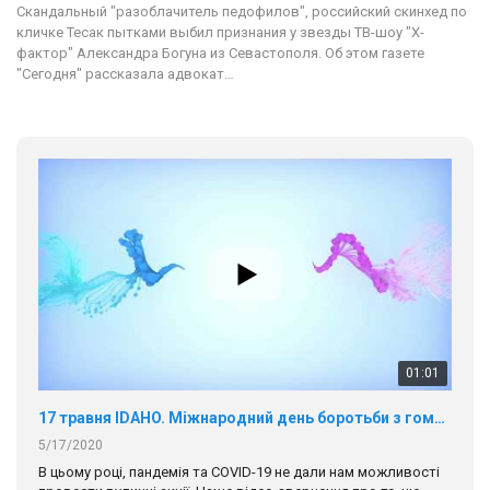
Скандальный "разоблачитель педофилов", российский скинхед по
кличке Тесак пытками выбил признания у звезды ТВ-шоу "X-
фактор" Александра Богуна из Севастополя. Об этом газете
"Сегодня" рассказала адвокат…
01:01
17 травня IDAHO. Міжнародний день боротьби з гомофобією трансфобією і біфобія.
5/17/2020
В цьому році, пандемія та COVІD-19 не дали нам можливості