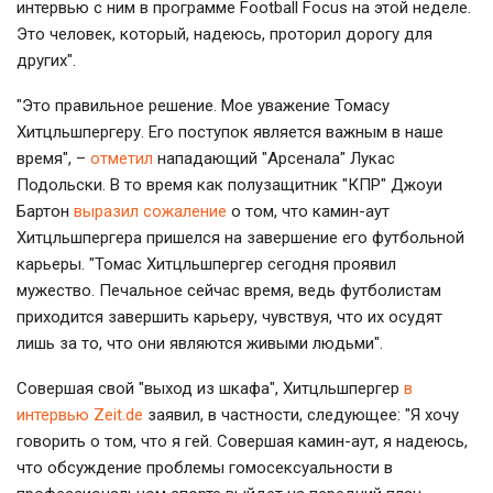
интервью с ним в программе Football Focus на этой неделе.
Это человек, который, надеюсь, проторил дорогу для
других".
"Это правильное решение. Мое уважение Томасу
Хитцльшпергеру. Его поступок является важным в наше
время", –
отметил
нападающий "Арсенала" Лукас
Подольски. В то время как полузащитник "КПР" Джоуи
Бартон
выразил сожаление
о том, что камин-аут
Хитцльшпергера пришелся на завершение его футбольной
карьеры. "Томас Хитцльшпергер сегодня проявил
мужество. Печальное сейчас время, ведь футболистам
приходится завершить карьеру, чувствуя, что их осудят
лишь за то, что они являются живыми людьми".
Совершая свой "выход из шкафа", Хитцльшпергер
в
интервью Zeit.de
заявил, в частности, следующее: "Я хочу
говорить о том, что я гей. Совершая камин-аут, я надеюсь,
что обсуждение проблемы гомосексуальности в