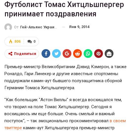
Футболист Томас Хитцльшпергер
принимает поздравления
Янв 9, 2014
От
Гей-Альянс Украина
806
0
Поделиться
Премьер-министр Великобритании Дэвид Кэмерон, а также
Роналдо, Гари Линекер и другие известные спортсмены
поддержали камин-аут бывшего полузащитника сборной
Германии Томаса Хитцльшпергера.
"Как болельщик "Астон Виллы" я всегда восхищался тем,
что творил на поле Томас Хитцльшпергер. Сегодня я
восхищаюсь им еще больше. Очень смелый и важный
поступок", – так эмоционально прокомментировал
в своем
твиттере
камин-аут Хитцльшпергера премьер-министр