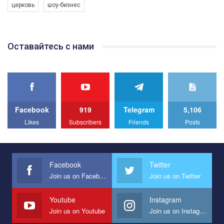
церковь
шоу-бизнес
Якщо ти хочеш підтримати нас - просто натисни "лайк" під
відео.
Team of Gay Alliance Ukraine participates in a competition for the
Оставайтесь с нами
best video, representing programme for the development of
organization. The competition is organized by inetrnational
organization PACT.
We appeal to your support and ask to help us implement our plan
to combat violence against LGBT people in Ukraine.
Facebook
919
Telegram
5,106
All you have to do is to press "Like" below the video.
Likes
Subscribers
Friends
Posts
Эмоционально сильный ролик от команды "Гей-альянс
Украина", который принимает участие в конкурсе
международной организации PACT на лучший ролик,
представляющий программу развития организации.
Facebook
Twitter
Join us on Facebook
Join us on Twitter
Мы просим вас поддержать нас и помочь нам реализовать
наш план по борьбе с насилием и дискриминацией на почве
СОГИ в Украине.
Youtube
Instagram
Join us on Youtube
Join us on Instagram
Все, что вам нужно сделать - это зайти на наш канал YouTube
по этой ссылке и поставить лайк под видео.