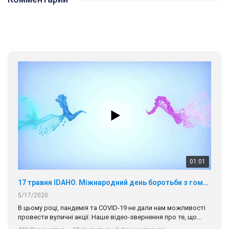
01:01
17 травня IDAHO. Міжнародний день боротьби з гомофобією трансфобією і біфобія.
5/17/2020
В цьому році, пандемія та COVІD-19 не дали нам можливості
провести вуличні акції. Наше відео-звернення про те, що
навіть коли ми у різних містах та не можемо зустрінеться, ми