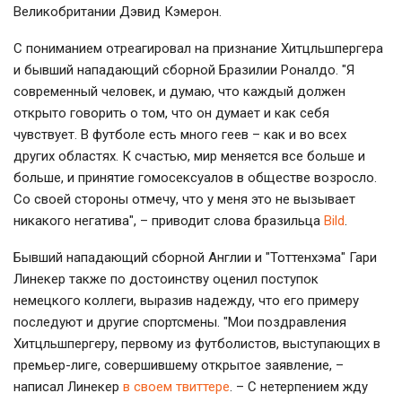
Великобритании Дэвид Кэмерон.
С пониманием отреагировал на признание Хитцльшпергера
и бывший нападающий сборной Бразилии Роналдо. "Я
современный человек, и думаю, что каждый должен
открыто говорить о том, что он думает и как себя
чувствует. В футболе есть много геев – как и во всех
других областях. К счастью, мир меняется все больше и
больше, и принятие гомосексуалов в обществе возросло.
Со своей стороны отмечу, что у меня это не вызывает
никакого негатива", – приводит слова бразильца
Bild
.
Бывший нападающий сборной Англии и "Тоттенхэма" Гари
Линекер также по достоинству оценил поступок
немецкого коллеги, выразив надежду, что его примеру
последуют и другие спортсмены. "Мои поздравления
Хитцльшпергеру, первому из футболистов, выступающих в
премьер-лиге, совершившему открытое заявление, –
написал Линекер
в своем твиттере
. – С нетерпением жду