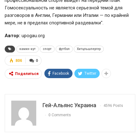
профессиональном спорте выйдет на передний план.
Гомосексуальность не является серьезной темой для
разговоров в Англии, Германии или Италии — по крайней
мере, не в пределах спортивной раздевалки".
Автор:
upogau.org
камин-аут
спорт
футбол
Хитцльшпергер
806
0
Facebook
Twitter
Поделиться
Гей-Альянс Украина
4596 Posts
0 Comments