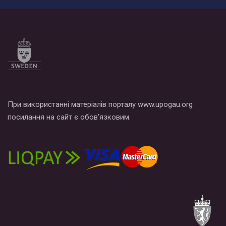
При використанні матеріалів порталу www.upogau.org
посилання на сайт є обов’язковим.