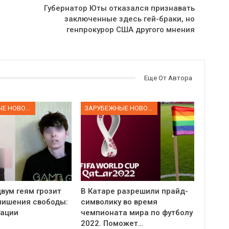
Губернатор Юты отказался признавать
заключенные здесь гей-браки, но
генпрокурор США другого мнения
Еще От Автора
ЗАРУБЕЖНЫЕ НОВОСТИ
ЗАРУБЕЖНЫЕ НОВОСТИ
вум геям грозит
В Катаре разрешили прайд-
 лишения свободы:
символику во время
уации
чемпионата мира по футболу
2022. Поможет…