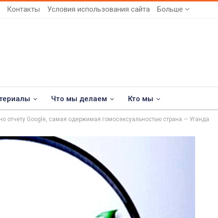
Контакты
Условия использования сайта
Больше
териалы
Что мы делаем
Кто мы
но отчету Google, самая одержимая гомосексуальностью страна — Уганда