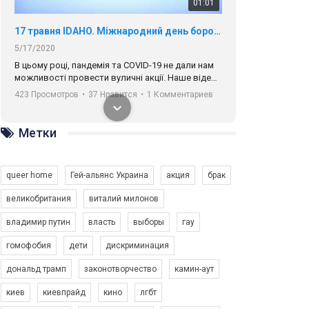
01:01
17 травня IDAHO. Міжнародний день боротьби з гомофобією трансфобією і біфобія.
5/17/2020
В цьому році, пандемія та COVІD-19 не дали нам
можливості провести вуличні акції. Наше відео-
звернення про те, що навіть коли ми у різних
423 Просмотров
•
37 Нравится
•
1 Комментариев
містах та не можемо зустрінеться, ми разом. Ми
закликаємо всіх хто поділяє цінності рівності та
солідарності, приєднатися до нас. Регіональні
Метки
підрозділи ГАУ є в 16 областях України.
Разом наш голос лунає гучніше!
queer home
Гей-альянс Украина
акция
брак
великобритания
виталий милонов
владимир путин
власть
выборы
гау
00:58
гомофобия
дети
дискриминация
дональд трамп
законотворчество
камин-аут
Зупинимо насильство проти ЛГБТ в Україні! Stop violence against LGBT in Ukraine!
6/30/2017
киев
киевпрайд
кино
лгбт
Емоційний та вражаючий промо-ролік на