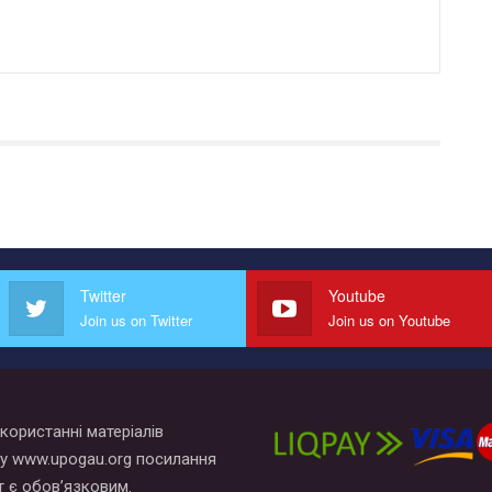
Twitter
Youtube
Join us on Twitter
Join us on Youtube
користанні матеріалів
у www.upogau.org посилання
т є обов’язковим.