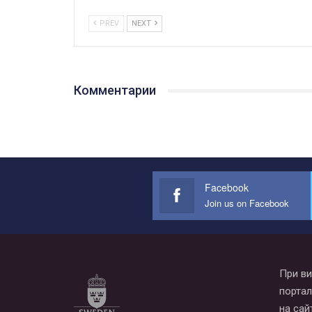
PREV
NEXT
Комментарии
Facebook
Join us on Facebook
При ви
портал
на сай