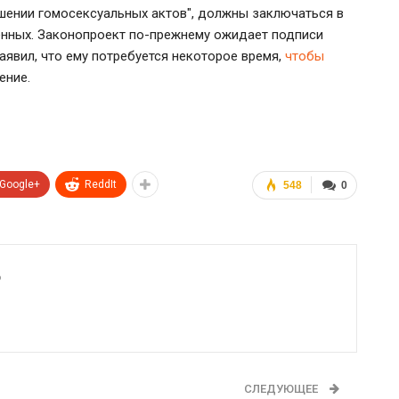
шении гомосексуальных актов", должны заключаться в
енных. Законопроект по-прежнему ожидает подписи
аявил, что ему потребуется некоторое время,
чтобы
ение.
Google+
ReddIt
548
0
6
СЛЕДУЮЩЕЕ