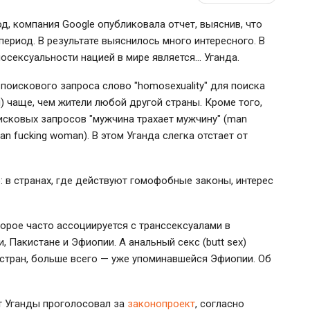
, компания Google опубликовала отчет, выяснив, что
период. В результате выяснилось много интересного. В
мосексуальности нацией в мире является… Уганда.
 поискового запроса слово "homosexuality" для поиска
) чаще, чем жители любой другой страны. Кроме того,
исковых запросов "мужчина трахает мужчину" (man
n fucking woman). В этом Уганда слегка отстает от
 в странах, где действуют гомофобные законы, интерес
орое часто ассоциируется с транссексуалами в
, Пакистане и Эфиопии. А анальный секс (butt sex)
 стран, больше всего — уже упоминавшейся Эфиопии. Об
т Уганды проголосовал за
законопроект
, согласно