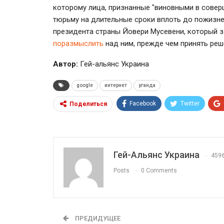
которому лица, признанные "виновными в совер
тюрьму на длительные сроки вплоть до пожизн
президента страны Йовери Мусевени, который з
поразмыслить
над ним, прежде чем принять реш
Автор:
Гей-альянс Украина
google
интернет
уганда
Facebook
Twitter
Поделиться
Гей-Альянс Украина
459
Posts
0 Comments
ПРЕДИДУЩЕЕ