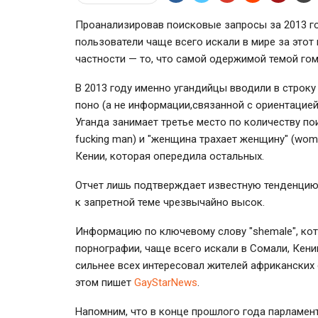
Проанализировав поисковые запросы за 2013 год
пользователи чаще всего искали в мире за этот 
частности — то, что самой одержимой темой го
В 2013 году именно угандийцы вводили в строку
поно (а не информации,связанной с ориентацией
Уганда занимает третье место по количеству по
fucking man) и "женщина трахает женщину" (woma
Кении, которая опередила остальных.
Отчет лишь подтверждает известную тенденцию:
к запретной теме чрезвычайно высок.
Информацию по ключевому слову "shemale", кот
порнографии, чаще всего искали в Сомали, Кении
сильнее всех интересовал жителей африканских
этом пишет
GayStarNews
.
Напомним, что в конце прошлого года парламен