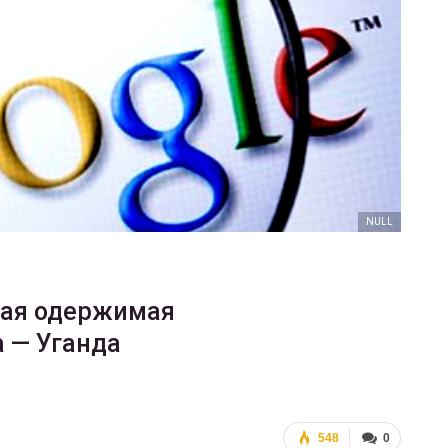
ФОТО
200
Военнослужащие-трансгендеры
ГЕЙ-АЛЬЯНС УКРАИНА
Июл 27, 2017
0
NULL
амая одержимая
 — Уганда
548
0