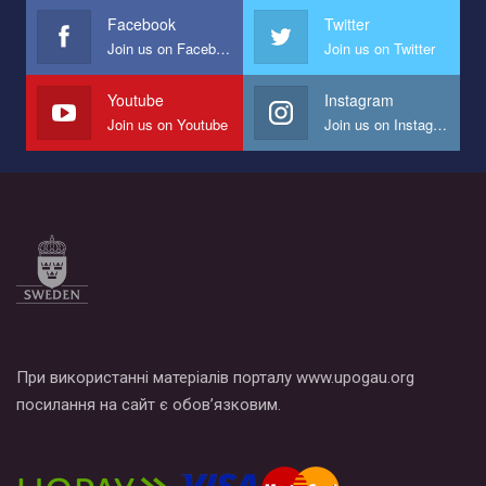
представляющий программу развития организации.
Facebook
Twitter
Join us on Facebook
Join us on Twitter
Мы просим вас поддержать нас и помочь нам реализовать
наш план по борьбе с насилием и дискриминацией на почве
СОГИ в Украине.
Youtube
Instagram
Join us on Youtube
Join us on Instagram
Все, что вам нужно сделать - это зайти на наш канал YouTube
по этой ссылке и поставить лайк под видео.
При використанні матеріалів порталу www.upogau.org
посилання на сайт є обов’язковим.