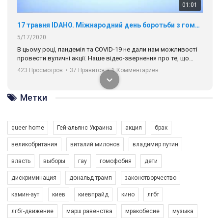
01:01
17 травня IDAHO. Міжнародний день боротьби з гомофобією трансфобією і біфобія.
5/17/2020
В цьому році, пандемія та COVІD-19 не дали нам можливості
провести вуличні акції. Наше відео-звернення про те, що
навіть коли ми у різних містах та не можемо зустрінеться, ми
423 Просмотров
•
37 Нравится
•
1 Комментариев
разом. Ми закликаємо всіх хто поділяє цінності рівності та
солідарності, приєднатися до нас. Регіональні підрозділи
ГАУ є в 16 областях України.
Метки
Разом наш голос лунає гучніше!
queer home
Гей-альянс Украина
акция
брак
великобритания
виталий милонов
владимир путин
власть
выборы
гау
гомофобия
дети
дискриминация
дональд трамп
законотворчество
камин-аут
киев
киевпрайд
кино
лгбт
00:58
лгбт-движение
марш равенства
мракобесие
музыка
Зупинимо насильство проти ЛГБТ в Україні! Stop violence against LGBT in Ukraine!