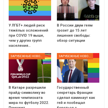
У ЛГБТ+ людей риск
В России двум геям
тяжёлых осложнений
грозит до 15 лет
при COVID 19 выше,
лишения свободы:
чем у других групп
обзор ситуации
населения…
ЗАРУБЕЖНЫЕ НОВОСТИ
ЗАРУБЕЖНЫЕ НОВОСТИ
В Катаре разрешили
Государственный
прайд-символику во
секретарь Франции
время чемпионата
сделал каминаут как
мира по футболу 2022.
гей и пообещал
Поможет…
бороться с…