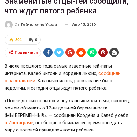
Знаменитые отцы-геи сообщили,
что ждут пятого ребенка
Апр 13, 2016
От
Гей-Альянс Украина
804
0
Поделиться
В июле прошлого года самые известные
гей-папы
интернета, Калеб Энтони и Кордейл Льюис,
сообщили
о расставании
. Как выяснилось, расставание было
недолгим, и сегодня отцы ждут пятого ребенка.
«После долгих попыток и неустанных молитв мы, наконец,
можем объявить о
12-недельной
беременности.
(МЫ БЕРЕМЕННЫ!)», — сообщили Кордейл и Калеб у себя
в Инстаграме
, пообещав в ближайшее время поведать
миру о половой принадлежности ребенка.