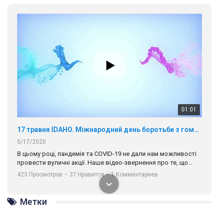
01:01
17 травня IDAHO. Міжнародний день боротьби з гомофобією трансфобією і біфобія.
5/17/2020
В цьому році, пандемія та COVІD-19 не дали нам можливості
провести вуличні акції. Наше відео-звернення про те, що
навіть коли ми у різних містах та не можемо зустрінеться, ми
423 Просмотров
•
37 Нравится
•
1 Комментариев
разом. Ми закликаємо всіх хто поділяє цінності рівності та
солідарності, приєднатися до нас. Регіональні підрозділи
ГАУ є в 16 областях України.
Разом наш голос лунає гучніше!
Метки