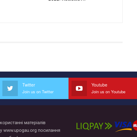
Twitter
Youtube
Join us on Twitter
Join us on Youtube
користанні матеріалів
у www.upogau.org посилання