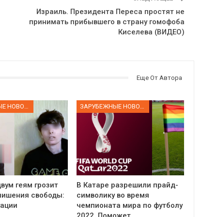
Израиль. Президента Переса простят не
принимать прибывшего в страну гомофоба
Киселева (ВИДЕО)
Еще От Автора
ЗАРУБЕЖНЫЕ НОВОСТИ
ЗАРУБЕЖНЫЕ НОВОСТИ
вум геям грозит
В Катаре разрешили прайд-
 лишения свободы:
символику во время
уации
чемпионата мира по футболу
2022. Поможет…