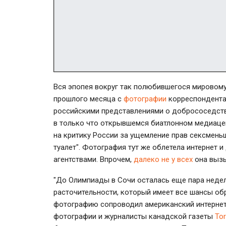
Вся эпопея вокруг так полюбившегося мировому
прошлого месяца с
фотографии
корреспондента
российскими представлениями о добрососедств
в только что открывшемся биатлонном медиацен
на критику России за ущемление прав сексмень
туалет". Фотография тут же облетела интернет
агентствами. Впрочем,
далеко не у всех
она вызы
"До Олимпиады в Сочи осталась еще пара недел
расточительности, который имеет все шансы об
фотографию сопроводил американский интерне
фотографии и журналисты канадской газеты
Tor