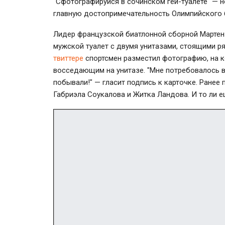
"Сфотографируйся в сочинском гей-туалете" — 
главную достопримечательность Олимпийского б
Лидер французской биатлонной сборной Мартен
мужской туалет с двумя унитазами, стоящими ря
твиттере
спортсмен разместил фотографию, на к
восседающим на унитазе. "Мне потребовалось вр
побывали!" — гласит подпись к карточке. Ранее
Габриэла Соукалова и Житка Ландова. И то ли е