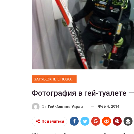
ФОТО
Прайд в Тель-Авиве собрал 
тысяч участников
ГЕЙ-АЛЬЯНС УКРАИНА
Июн 10, 2017
0
ЗАРУБЕЖНЫЕ НОВОСТИ
Фотография в гей-туалете 
Фев 4, 2014
От
Гей-Альянс Украина
Поделиться