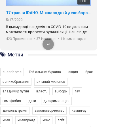
01:01
17 травня IDAHO. Міжнародний день боротьби з гомофобією трансфобією і біфобія.
5/17/2020
В цьому році, пандемія та COVІD-19 не дали нам
можливості провести вуличні акції. Наше відео-
звернення про те, що навіть коли ми у різних
423 Просмотров
•
37 Нравится
•
1 Комментариев
містах та не можемо зустрінеться, ми разом. Ми
закликаємо всіх хто поділяє цінності рівності та
солідарності, приєднатися до нас. Регіональні
Метки
підрозділи ГАУ є в 16 областях України.
Разом наш голос лунає гучніше!
queer home
Гей-альянс Украина
акция
брак
великобритания
виталий милонов
владимир путин
власть
выборы
гау
00:58
гомофобия
дети
дискриминация
дональд трамп
законотворчество
камин-аут
Зупинимо насильство проти ЛГБТ в Україні! Stop violence against LGBT in Ukraine!
6/30/2017
киев
киевпрайд
кино
лгбт
Емоційний та вражаючий промо-ролік на