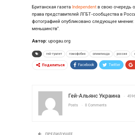
Британская газета
Independent
в свою очередь о
права представителей ЛГБТ-сообщества в Росси
фотографией опубликовано следующее мнение: 
меньшинств".
Автор:
upogau.org
гей-туалет
гомофобия
олимпиада
россия
Facebook
Twitter
Поделиться
Гей-Альянс Украина
459
Posts
0 Comments
ПРЕДИДУЩЕЕ