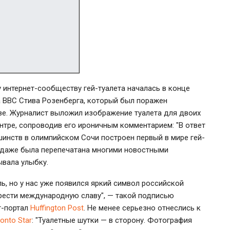
 интернет-сообществу гей-туалета началась в конце
 ВВС Стива Розенберга, который был поражен
е. Журналист выложил изображение туалета для двоих
тре, сопроводив его ироничным комментарием: "В ответ
шинств в олимпийском Сочи построен первый в мире гей-
 и даже была перепечатана многими новостными
вала улыбку.
ь, но у нас уже появился яркий символ российской
рести международную славу", — такой подписью
т-портал
Huffington Post
. Не менее серьезно отнеслись к
onto Star
: "Туалетные шутки — в сторону. Фотография