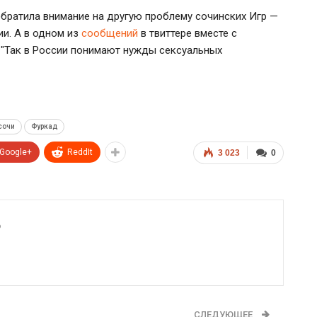
братила внимание на другую проблему сочинских Игр —
и. А в одном из
сообщений
в твиттере вместе с
"Так в России понимают нужды сексуальных
сочи
Фуркад
Google+
ReddIt
3 023
0
6
СЛЕДУЮЩЕЕ