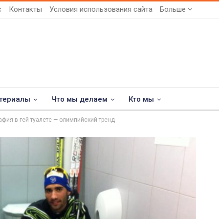
с
Контакты
Условия использования сайта
Больше
териалы
Что мы делаем
Кто мы
афия в гей-туалете — олимпийский тренд