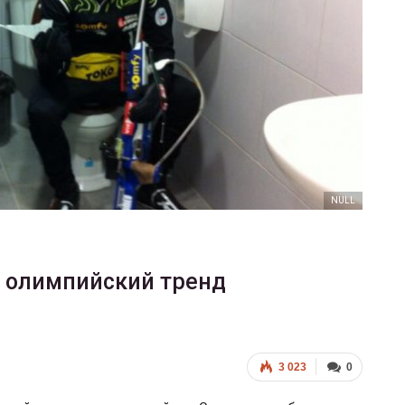
ФОТО
200
Военнослужащие-трансгендеры
ГЕЙ-АЛЬЯНС УКРАИНА
Июл 27, 2017
0
NULL
— олимпийский тренд
3 023
0