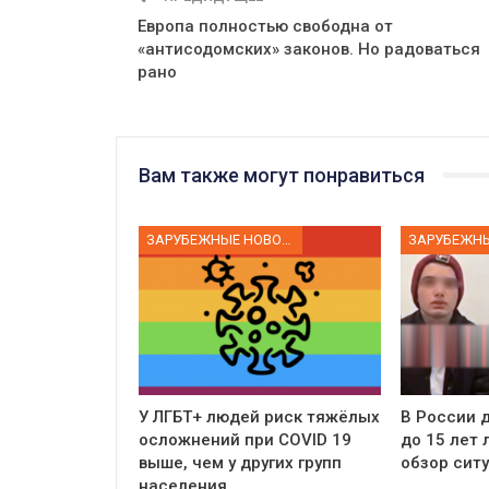
Европа полностью свободна от
«антиcодомских» законов. Но радоваться
рано
Вам также могут понравиться
ЗАРУБЕЖНЫЕ НОВОСТИ
У ЛГБТ+ людей риск тяжёлых
В России д
осложнений при COVID 19
до 15 лет
выше, чем у других групп
обзор сит
населения…