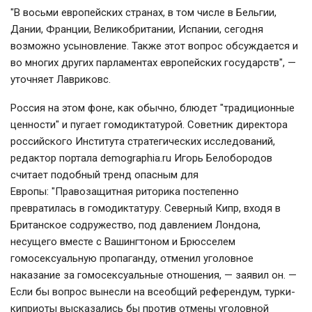
"В восьми европейских странах, в том числе в Бельгии,
Дании, Франции, Великобритании, Испании, сегодня
возможно усыновление. Также этот вопрос обсуждается и
во многих других парламентах европейских государств", —
уточняет Лавриковс.
Россия на этом фоне, как обычно, блюдет "традиционные
ценности" и пугает гомодиктатурой. Советник директора
российского Института стратегических исследований,
редактор портала demographia.ru Игорь Белобородов
считает подобный тренд опасным для
Европы: "Правозащитная риторика постепенно
превратилась в гомодиктатуру. Северный Кипр, входя в
Британское содружество, под давлением Лондона,
несущего вместе с Вашингтоном и Брюсселем
гомосексуальную пропаганду, отменил уголовное
наказание за гомосексуальные отношения, — заявил он. —
Если бы вопрос вынесли на всеобщий референдум, турки-
киприоты высказались бы против отмены уголовной