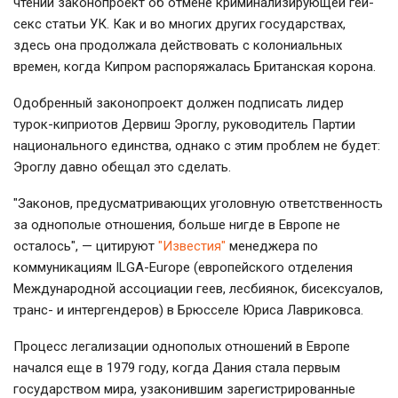
чтении законопроект об отмене криминализирующей гей-
секс статьи УК. Как и во многих других государствах,
здесь она продолжала действовать с колониальных
времен, когда Кипром распоряжалась Британская корона.
Одобренный законопроект должен подписать лидер
турок-киприотов Дервиш Эроглу, руководитель Партии
национального единства, однако с этим проблем не будет:
Эроглу давно обещал это сделать.
"Законов, предусматривающих уголовную ответственность
за однополые отношения, больше нигде в Европе не
осталось", — цитируют
"Известия"
менеджера по
коммуникациям ILGA-Europe (европейского отделения
Международной ассоциации геев, лесбиянок, бисексуалов,
транс- и интергендеров) в Брюсселе Юриса Лавриковса.
Процесс легализации однополых отношений в Европе
начался еще в 1979 году, когда Дания стала первым
государством мира, узаконившим зарегистрированные