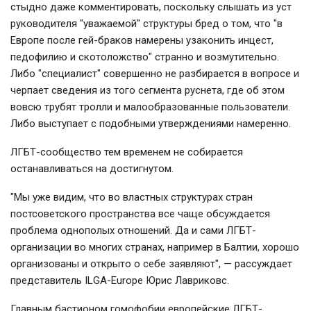
стыдно даже комментировать, поскольку слышать из уст
руководителя "уважаемой" структуры бред о том, что "в
Европе после гей-браков намерены узаконить инцест,
педофилию и скотоложство" странно и возмутительно.
Либо "специалист" совершенно не разбирается в вопросе и
черпает сведения из того сегмента руснета, где об этом
вовсю трубят тролли и малообразованные пользователи.
Либо выступает с подобными утверждениями намеренно.
ЛГБТ-сообщество тем временем не собирается
останавливаться на достигнутом.
"Мы уже видим, что во властных структурах стран
постсоветского пространства все чаще обсуждается
проблема однополых отношений. Да и сами ЛГБТ-
организации во многих странах, например в Балтии, хорошо
организованы и открыто о себе заявляют", — рассуждает
представитель ILGA-Europe Юрис Лавриковс.
Главным бастионом гомофобии европейские ЛГБТ-