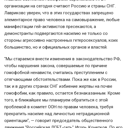
организации на сегодня считают Россию и страны СНГ.
Лавриковс уверен, что в этих государствах запрещено
элементарное право человека на самовыражение, любые
манифестации гей-активистов пресекаются, а
демонстранты подвергаются насилию не только со
стороны агрессивно настроенных гетеросексуалов, коих
большинство, но и официальных органов и властей.
"Мы стараемся внести изменения в законодательство РФ,
чтобы нарушения закона, совершаемые по причине
гомофобной ненависти, считались преступлением с
отягчающими обстоятельствами. Пока же как в России,
так и в других странах СНГ избиение жертвы на почве
гомофобии, как правило, остается безнаказанным. Кроме
того, в ближайшее мы планируем обратиться с этой
проблемой в комитет ООН по правам человека, требуя
прекратить насилие над личностью нетрадиционной
ориентации", — говорит председатель общественного
движения "Российская ЛГБТ-сеть" Игорь Кочетков. По его