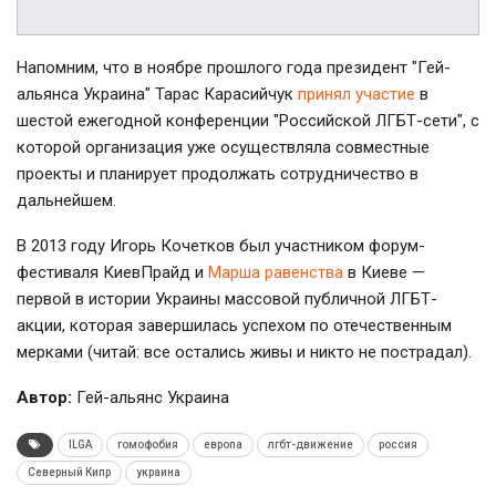
Напомним, что в ноябре прошлого года президент "Гей-
альянса Украина" Тар
ас Карасийчук
принял участие
в
шестой ежегодной конференции "Российской ЛГБТ-сети", с
которой организация уже осуществляла совместные
проекты и планирует продолжать сотрудничество в
дальнейшем.
В 2013 году Игорь Кочетков был участником форум-
фестиваля КиевПрайд и
Марша равенства
в Киеве —
первой в истории Украины массовой публичной ЛГБТ-
акции, которая завершилась успехом по отечественным
мерками (читай: все остались живы и никто не пострадал).
Автор:
Гей-альянс Украина
ILGA
гомофобия
европа
лгбт-движение
россия
Северный Кипр
украина