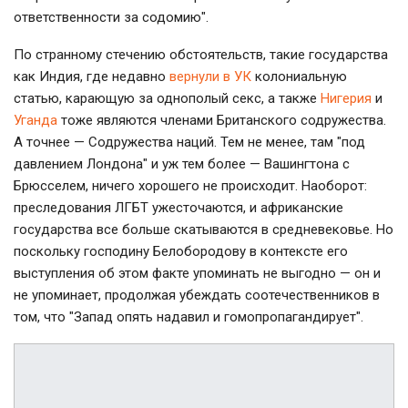
ответственности за содомию".
По странному стечению обстоятельств, такие государства
как Индия, где недавно
вернули в УК
колониальную
статью, карающую за однополый секс, а также
Нигерия
и
Уганда
тоже являются членами Британского содружества.
А точнее — Содружества наций. Тем не менее, там "под
давлением Лондона" и уж тем более — Вашингтона с
Брюсселем, ничего хорошего не происходит. Наоборот:
преследования ЛГБТ ужесточаются, и африканские
государства все больше скатываются в средневековье. Но
поскольку господину Белобородову в контексте его
выступления об этом факте упоминать не выгодно — он и
не упоминает, продолжая убеждать соотечественников в
том, что "Запад опять надавил и гомопропагандирует".