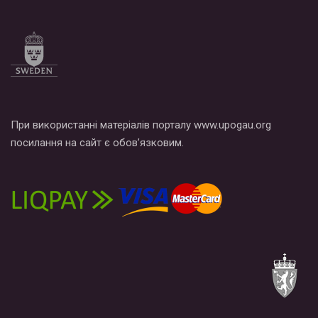
При використанні матеріалів порталу www.upogau.org
посилання на сайт є обов’язковим.