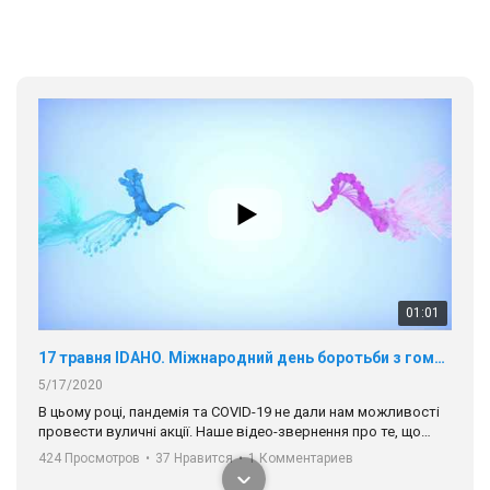
01:01
17 травня IDAHO. Міжнародний день боротьби з гомофобією трансфобією і біфобія.
5/17/2020
В цьому році, пандемія та COVІD-19 не дали нам можливості
провести вуличні акції. Наше відео-звернення про те, що
навіть коли ми у різних містах та не можемо зустрінеться, ми
424 Просмотров
•
37 Нравится
•
1 Комментариев
разом. Ми закликаємо всіх хто поділяє цінності рівності та
солідарності, приєднатися до нас. Регіональні підрозділи
ГАУ є в 16 областях України.
Разом наш голос лунає гучніше!