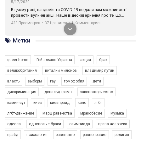
5/17/2020
В цьому році, пандемія та COVІD-19 не дали нам можливості
провести вуличні акції. Наше відео-звернення про те, що
навіть коли ми у різних містах та не можемо зустрінеться, ми
423 Просмотров
•
37 Нравится
•
1 Комментариев
разом. Ми закликаємо всіх хто поділяє цінності рівності та
солідарності, приєднатися до нас. Регіональні підрозділи
ГАУ є в 16 областях України.
Метки
Разом наш голос лунає гучніше!
queer home
Гей-альянс Украина
акция
брак
великобритания
виталий милонов
владимир путин
власть
выборы
гау
гомофобия
дети
дискриминация
дональд трамп
законотворчество
камин-аут
киев
киевпрайд
кино
лгбт
00:58
лгбт-движение
марш равенства
мракобесие
музыка
Зупинимо насильство проти ЛГБТ в Україні! Stop violence against LGBT in Ukraine!
одесса
однополые браки
олимпиада
права человека
6/30/2017
Емоційний та вражаючий промо-ролік на конкурс PACT, який
прайд
психология
равенство
равноправие
религия
представляє програму "Гей-альянс Україна" з протидії