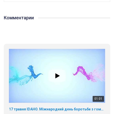
Комментарии
01:01
17 травня IDAHO. Міжнародний день боротьби з гомофобією трансфобією і біфобія.