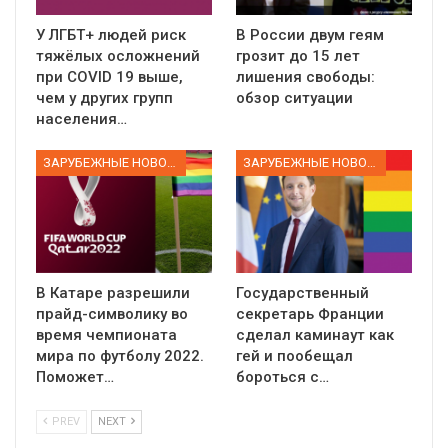
У ЛГБТ+ людей риск
В России двум геям
тяжёлых осложнений
грозит до 15 лет
при COVID 19 выше,
лишения свободы:
чем у других групп
обзор ситуации
населения…
ЗАРУБЕЖНЫЕ НОВОСТИ
ЗАРУБЕЖНЫЕ НОВОСТИ
В Катаре разрешили
Государственный
прайд-символику во
секретарь Франции
время чемпионата
сделал каминаут как
мира по футболу 2022.
гей и пообещал
Поможет…
бороться с…
PREV
NEXT