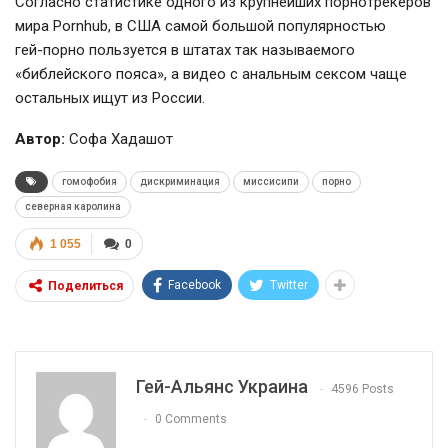
Согласно статистике одного из крупнейших порнотрекеров
мира Pornhub, в США самой большой популярностью
гей-порно
пользуется в штатах так называемого
«библейского пояса», а видео с анальным сексом чаще
остальных ищут из России.
Автор:
Софа Хадашот
гомофобия
дискриминация
миссисипи
порно
северная каролина
1 055
0
Facebook
Twitter
Поделиться
Гей-Альянс Украина
4596 Posts
0 Comments