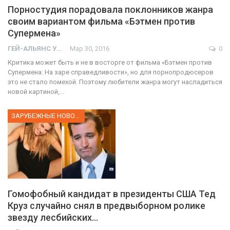
Порностудия порадовала поклонников жанра
своим вариантом фильма «Бэтмен против
Супермена»
ГЕЙ-АЛЬЯНС УКРАИНА
Мар 30, 2016
0
Критика может быть и не в восторге от фильма «Бэтмен против
Супермена: На заре справедливости», но для порнопродюсеров
это не стало помехой. Поэтому любители жанра могут насладиться
новой картиной,…
ЗАРУБЕЖНЫЕ НОВОСТИ
Гомофобный кандидат в президенты США Тед
Круз случайно снял в предвыборном ролике
звезду лесбийских…