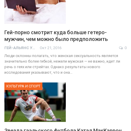
Гей-порно смотрит куда больше гетеро-
мужчин, чем можно было предположить
ГЕЙ-АЛЬЯНС УКРАИНА
Окт 21, 2016
0
Люди склонны полагать, что женская сексуальность является
значительно более гибкой, нежели мужская — не важно, идет ли
речь о геях или стрейтах. Однако результаты нового
исследования указывают, что и она…
КУЛЬТУРА И СПОРТ
Звезда гаэльского футбола Кэтал МакКэррон