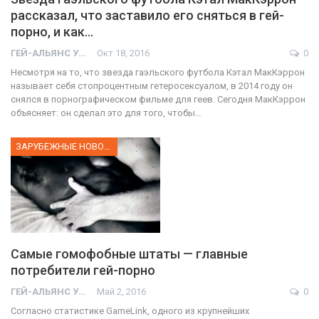
рассказал, что заставило его сняться в гей-
порно, и как…
ГЕЙ-АЛЬЯНС УКРАИНА
Окт 18, 2016
0
Несмотря на то, что звезда гаэльского футбола Кэтал МакКэррон
называет себя стопроцентным гетеросексуалом, в 2014 году он
снялся в порнографическом фильме для геев. Сегодня МакКэррон
объясняет: он сделал это для того, чтобы…
ЗАРУБЕЖНЫЕ НОВОСТИ
Самые гомофобные штаты — главные
потребители гей-порно
ГЕЙ-АЛЬЯНС УКРАИНА
Май 2, 2016
0
Согласно статистике GameLink, одного из крупнейших