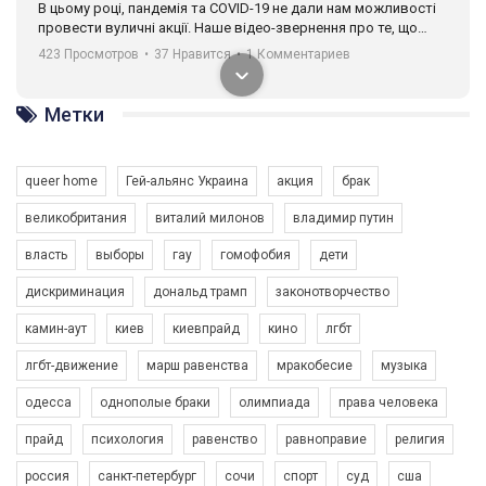
В цьому році, пандемія та COVІD-19 не дали нам можливості
провести вуличні акції. Наше відео-звернення про те, що
навіть коли ми у різних містах та не можемо зустрінеться, ми
423 Просмотров
•
37 Нравится
•
1 Комментариев
разом. Ми закликаємо всіх хто поділяє цінності рівності та
солідарності, приєднатися до нас. Регіональні підрозділи
ГАУ є в 16 областях України.
Метки
Разом наш голос лунає гучніше!
queer home
Гей-альянс Украина
акция
брак
великобритания
виталий милонов
владимир путин
власть
выборы
гау
гомофобия
дети
дискриминация
дональд трамп
законотворчество
камин-аут
киев
киевпрайд
кино
лгбт
00:58
лгбт-движение
марш равенства
мракобесие
музыка
Зупинимо насильство проти ЛГБТ в Україні! Stop violence against LGBT in Ukraine!
одесса
однополые браки
олимпиада
права человека
6/30/2017
Емоційний та вражаючий промо-ролік на конкурс PACT, який
прайд
психология
равенство
равноправие
религия
представляє програму "Гей-альянс Україна" з протидії
насильству проти ЛГБТ в Україні.
россия
санкт-петербург
сочи
спорт
суд
сша
1.9K Просмотров
•
226 Нравится
•
5 Комментариев