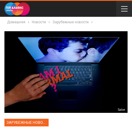
Домашняя
Новости
Зарубежные новости
Salon
ЗАРУБЕЖНЫЕ НОВОСТИ