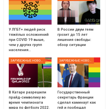
У ЛГБТ+ людей риск
В России двум геям
тяжёлых осложнений
грозит до 15 лет
при COVID 19 выше,
лишения свободы:
чем у других групп
обзор ситуации
населения…
ЗАРУБЕЖНЫЕ НОВОСТИ
ЗАРУБЕЖНЫЕ НОВОСТИ
В Катаре разрешили
Государственный
прайд-символику во
секретарь Франции
время чемпионата
сделал каминаут как
мира по футболу 2022.
гей и пообещал