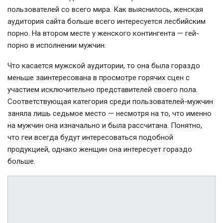
пользователей со всего мира. Как выяснилось, женская
аудитория сайта больше всего интересуется лесбийским
порно. На втором месте у женского контингента — гей-
порно в исполнении мужчин.
Что касается мужской аудитории, то она была гораздо
меньше заинтересована в просмотре горячих сцен с
участием исключительно представителей своего пола.
Соответствующая категория среди пользователей-мужчин
заняла лишь седьмое место — несмотря на то, что именно
на мужчин она изначально и была рассчитана. Понятно,
что геи всегда будут интересоваться подобной
продукцией, однако женщин она интересует гораздо
больше.