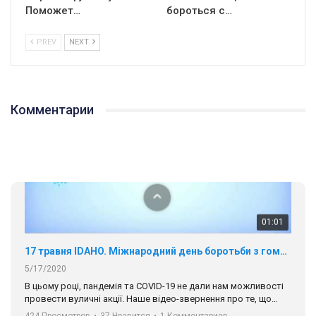
Поможет…
бороться с…
PREV
NEXT
01:01
17 травня IDAHO. Міжнародний день боротьби з гомофобією трансфобією і біфобія.
5/17/2020
Комментарии
В цьому році, пандемія та COVІD-19 не дали нам можливості
провести вуличні акції. Наше відео-звернення про те, що
навіть коли ми у різних містах та не можемо зустрінеться, ми
424 Просмотров
•
37 Нравится
•
1 Комментариев
разом. Ми закликаємо всіх хто поділяє цінності рівності та
солідарності, приєднатися до нас. Регіональні підрозділи
ГАУ є в 16 областях України.
Разом наш голос лунає гучніше!