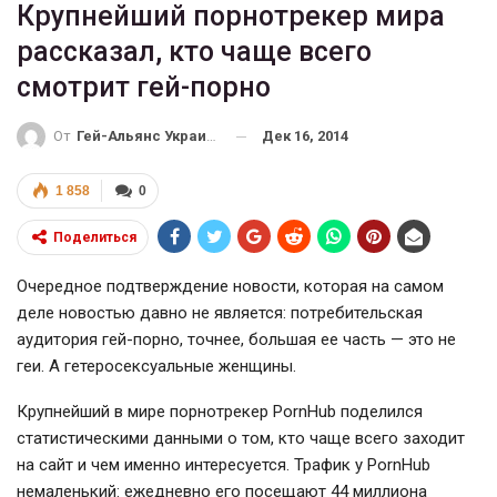
Крупнейший порнотрекер мира
рассказал, кто чаще всего
смотрит гей-порно
Дек 16, 2014
От
Гей-Альянс Украина
1 858
0
Поделиться
Очередное подтверждение новости, которая на самом
деле новостью давно не является: потребительская
аудитория гей-порно, точнее, большая ее часть — это не
геи. А гетеросексуальные женщины.
Крупнейший в мире порнотрекер PornHub поделился
статистическими данными о том, кто чаще всего заходит
на сайт и чем именно интересуется. Трафик у PornHub
немаленький: ежедневно его посещают 44 миллиона