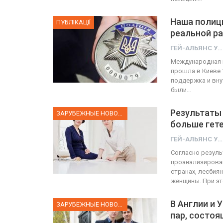
Наша полици
ПУБЛІКАЦІЇ
реальной р
ГЕЙ-АЛЬЯНС УКРАИНА
Международная к
прошла в Киеве 1
поддержка и вну
были…
Результаты
ЗАРУБЕЖНЫЕ НОВОСТИ
больше гет
ГЕЙ-АЛЬЯНС УКРАИНА
Согласно резуль
проанализирован
странах, лесбия
женщины. При э
В Англии и 
ЗАРУБЕЖНЫЕ НОВОСТИ
пар, состоя