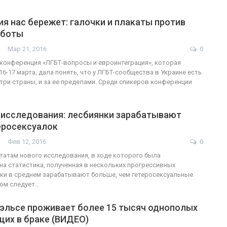
я нас бережет: галочки и плакаты против
аботы
Мар 21, 2016
0
онференция «ЛГБТ-вопросы и евроинтеграция», которая
6-17 марта, дала понять, что у ЛГБТ-сообщества в Украине есть
три страны, и за ее пределами. Среди спикеров конференции
 исследования: лесбиянки зарабатывают
еросексуалок
Фев 12, 2016
0
татам нового исследования, в ходе которого была
а статистика, полученная в нескольких прогрессивных
нки в среднем зарабатывают больше, чем гетеросексуальные
том следует…
Уэльсе проживает более 15 тысяч однополых
щих в браке (ВИДЕО)