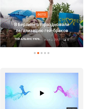
ФОТО
аздновали
ей-браков
Марш равенства в Киеве, 2
ГЕЙ-АЛЬЯНС УКРАИНА
л 2, 2017
0
Июн 20, 2017