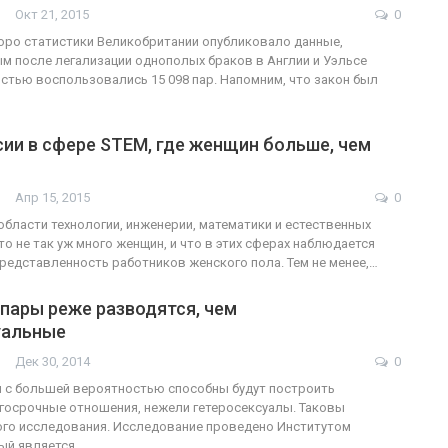
Окт 21, 2015
0
ро статистики Великобритании опубликовало данные,
м после легализации однополых браков в Англии и Уэльсе
тью воспользовались 15 098 пар. Напомним, что закон был
ии в сфере STEM, где женщин больше, чем
Апр 15, 2015
0
 области технологии, инженерии, математики и естественных
то не так уж много женщин, и что в этих сферах наблюдается
редставленность работников женского пола. Тем не менее,…
пары реже разводятся, чем
уальные
Дек 30, 2014
0
 с большей вероятностью способны будут построить
госрочные отношения, нежели гетеросексуалы. Таковы
ого исследования. Исследование проведено Институтом
ый является…