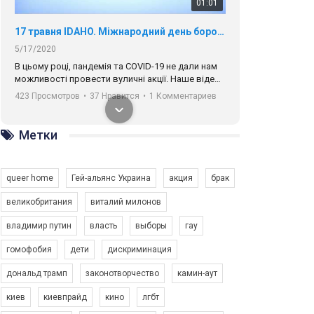
01:01
17 травня IDAHO. Міжнародний день боротьби з гомофобією трансфобією і біфобія.
5/17/2020
В цьому році, пандемія та COVІD-19 не дали нам
можливості провести вуличні акції. Наше відео-
звернення про те, що навіть коли ми у різних
423 Просмотров
•
37 Нравится
•
1 Комментариев
містах та не можемо зустрінеться, ми разом. Ми
закликаємо всіх хто поділяє цінності рівності та
солідарності, приєднатися до нас. Регіональні
Метки
підрозділи ГАУ є в 16 областях України.
Разом наш голос лунає гучніше!
queer home
Гей-альянс Украина
акция
брак
великобритания
виталий милонов
владимир путин
власть
выборы
гау
00:58
гомофобия
дети
дискриминация
дональд трамп
законотворчество
камин-аут
Зупинимо насильство проти ЛГБТ в Україні! Stop violence against LGBT in Ukraine!
6/30/2017
киев
киевпрайд
кино
лгбт
Емоційний та вражаючий промо-ролік на