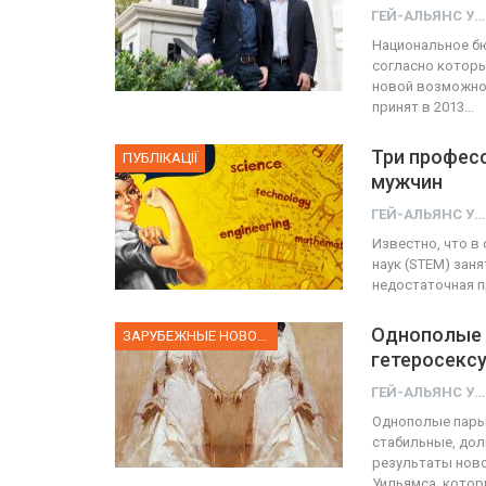
ГЕЙ-АЛЬЯНС УКРАИНА
Национальное бю
согласно которы
новой возможнос
принят в 2013…
Три професс
ПУБЛІКАЦІЇ
мужчин
ГЕЙ-АЛЬЯНС УКРАИНА
Известно, что в
наук (STEM) заня
недостаточная п
Однополые 
ЗАРУБЕЖНЫЕ НОВОСТИ
гетеросекс
ГЕЙ-АЛЬЯНС УКРАИНА
Однополые пары
стабильные, дол
результаты нов
Уильямса, котор