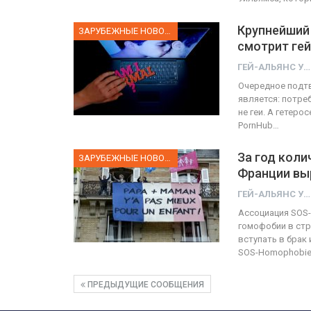
Крупнейший 
ЗАРУБЕЖНЫЕ НОВОСТИ
смотрит ге
ГЕЙ-АЛЬЯНС УКРАИНА
Очередное подтв
является: потреб
не геи. А гетер
PornHub…
За год коли
ЗАРУБЕЖНЫЕ НОВОСТИ
Франции вы
ГЕЙ-АЛЬЯНС УКРАИНА
Ассоциация SOS-
гомофобии в стр
вступать в брак 
SOS-Homophobi
ПРЕДЫДУЩИЕ СООБЩЕНИЯ