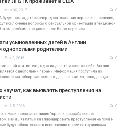
елей ЛГБТК проживает в США
Мар 30, 2017
0
ФОТО
ША будет проводиться очередная плановая перепись населения,
удут исключены вопросы о сексуальной ориентации и гендерной
ФОТО
В Берлине отпр
б этом сообщило национальное Бюро переписи…
ужащие-трансгендеры
легализацию г
яти усыновленных детей в Англии
ГЕЙ-АЛЬЯНС УКРАИНА
ГЕЙ-АЛЬЯНС УКРАИНА
я однополыми родителями
Июл 27, 2017
0
Ию
Дек 9, 2016
0
кованной статистике, одно из десяти усыновлений в Англии
вляется однополыми парами. Информация поступила из
бразования, обнародовавшего данные о детях, попадающих…
 научат, как выявлять преступления на
висти
Май 5, 2016
0
мент Национальная полиция Украины разрабатывает
том, как выявлять и квалифицировать преступления на почве
рые будут обязательны к исполнению всеми сотрудниками