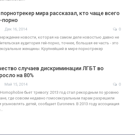
порнотрекер мира рассказал, кто чаще всего
й-порно
Дек 16, 2014
0
ерждение новости, которая на самом деле новостью давно не
ительская аудитория гей-порно, точнее, большая ее часть - это
осексуальные женщины. Крупнейший в мире порнотрекер
чество случаев дискриминации ЛГБТ во
росло на 80%
Май 15, 2014
0
Homophobie бьет тревогу: 2013 год стал рекордным по уровню
ане, где совсем недавно гомосексуальным парам разрешили
и усыновлять детей, сообщает Euronews. В 2013 году ассоциация
e…