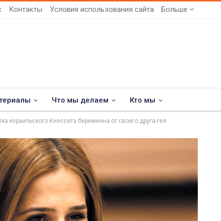
с
Контакты
Условия использования сайта
Больше
териалы
Что мы делаем
Кто мы
тка израильского Кнессета беременна от своего друга-гея