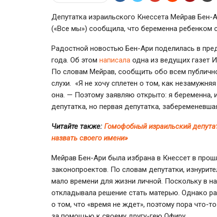
Депутатка израильского Кнессета Мейрав
Бен-
(«Все мы») сообщила, что беременна ребенком 
Радостной новостью
Бен-Ари
поделилась в пре
года. Об этом
написала
одна из ведущих газет И
По словам Мейрав, сообщить обо всем публично
слухи. «Я не хочу сплетен о том, как незамужн
она. — Поэтому заявляю открыто: я беременна, и
депутатка, но первая депутатка, забеременевша
Читайте также:
Гомофобный израильский депутат
назвать своего имени»
Мейрав Бен-Ари была избрана в Кнессет в прошл
законопроектов. По словам депутатки, изнурит
мало времени для жизни личной. Поскольку в на
откладывала решение стать матерью. Однако ра
о том, что «время не ждет», поэтому пора что-т
за помощью к своему другу-гею Офиру.