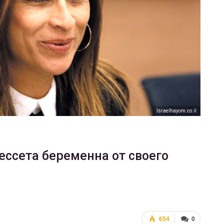
ФОТО
В Берлине отпраздновали
еры
легализацию гей-браков
ГЕЙ-АЛЬЯНС УКРАИНА
Июл 2, 2017
0
Israelhayom.co.il
ессета беременна от своего
654
0