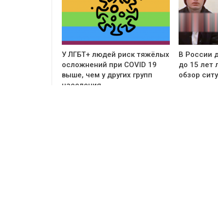
У ЛГБТ+ людей риск тяжёлых
В России д
осложнений при COVID 19
до 15 лет
выше, чем у других групп
обзор сит
населения…
PREV
NEXT
Комментарии