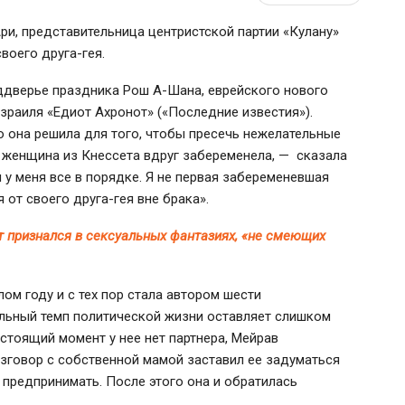
Ари
, представительница центристской партии «Кулану»
своего
друга-гея
.
ддверье праздника Рош
А-Шана
, еврейского нового
зраиля «Едиот Ахронот» («Последние известия»).
 она решила для того, чтобы пресечь нежелательные
яя женщина из Кнессета вдруг забеременела, — сказала
 у меня все в порядке. Я не первая забеременевшая
я от своего друга-гея вне брака».
 признался в сексуальных фантазиях, «не смеющих
ом году и с тех пор стала автором шести
ельный темп политической жизни оставляет слишком
стоящий момент у нее нет партнера, Мейрав
зговор с собственной мамой заставил ее задуматься
о предпринимать. После этого она и обратилась