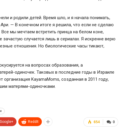
ели и родили детей. Время шло, и я начала понимать,
-Ари
. — В конечном итоге я решила, что если не сделаю
 Все мы мечтаем встретить принца на белом коне,
е зачастую случается лишь в сериалах. Я искренне верю
ьезные отношения. Но биологические часы тикают,
кусируется на вопросах образования, а
атерей-одиночек. Таковых в последние годы в Израиле
ет организация KayamaMoms, созданная в 2011 году,
вшим матерями-одиночками.
ри
Google+
ReddIt
654
0