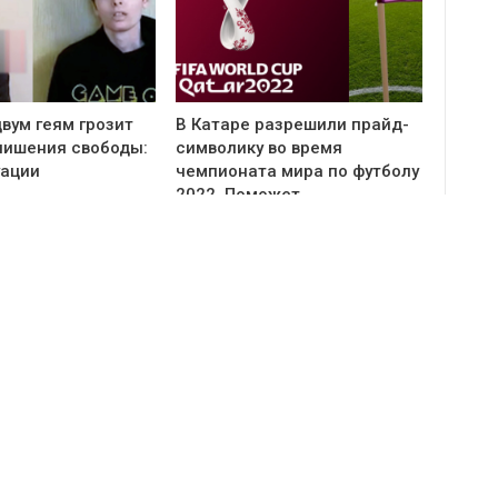
вум геям грозит
В Катаре разрешили прайд-
 лишения свободы:
символику во время
уации
чемпионата мира по футболу
2022. Поможет…