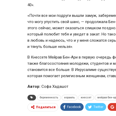
40».
«Почти все мои подруги вышли замуж, заберемен
что могу упустить свой шанс, — продолжала
Бен
этого сейчас, может оказаться слишком поздно.
который полюбит тебя и уведет в закат. Но тако
в любовь и надеюсь, что и у меня сложатся сер
и тянуть больше нельзя».
В Кнессете Мейрав Бен-Ари в первую очередь фо
также благосостояния молодежи, студентов и м
становится все больше. В Иерусалиме существу
которая помогает религиозным женщинам, ста
Автор:
Софа Хадашот
беременность
израиль
кнессет
мейрав бен-а
Facebook
Twitter
Поделиться