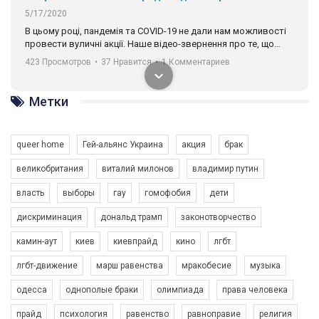
5/17/2020
В цьому році, пандемія та COVІD-19 не дали нам можливості
провести вуличні акції. Наше відео-звернення про те, що
навіть коли ми у різних містах та не можемо зустрінеться, ми
423 Просмотров
•
37 Нравится
•
1 Комментариев
разом. Ми закликаємо всіх хто поділяє цінності рівності та
солідарності, приєднатися до нас. Регіональні підрозділи
ГАУ є в 16 областях України.
Метки
Разом наш голос лунає гучніше!
queer home
Гей-альянс Украина
акция
брак
великобритания
виталий милонов
владимир путин
власть
выборы
гау
гомофобия
дети
дискриминация
дональд трамп
законотворчество
камин-аут
киев
киевпрайд
кино
лгбт
00:58
лгбт-движение
марш равенства
мракобесие
музыка
Зупинимо насильство проти ЛГБТ в Україні! Stop violence against LGBT in Ukraine!
одесса
однополые браки
олимпиада
права человека
6/30/2017
Емоційний та вражаючий промо-ролік на конкурс PACT, який
прайд
психология
равенство
равноправие
религия