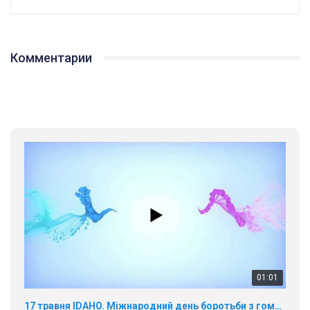
Комментарии
01:01
17 травня IDAHO. Міжнародний день боротьби з гомофобією трансфобією і біфобія.