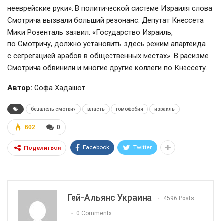
нееврейские руки». В политической системе Израиля слова
Смотрича вызвали больший резонанс. Депутат Кнессета
Мики Розенталь заявил: «Государство Израиль,
по Смотричу, должно установить здесь режим апартеида
с сегрегацией арабов в общественных местах». В расизме
Смотрича обвинили и многие другие коллеги по Кнессету.
Автор:
Софа Хадашот
бецалель смотрич
власть
гомофобия
израиль
602
0
Facebook
Twitter
Поделиться
Гей-Альянс Украина
4596 Posts
0 Comments