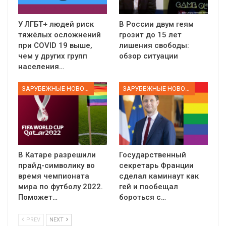
У ЛГБТ+ людей риск
В России двум геям
тяжёлых осложнений
грозит до 15 лет
при COVID 19 выше,
лишения свободы:
чем у других групп
обзор ситуации
населения…
ЗАРУБЕЖНЫЕ НОВОСТИ
ЗАРУБЕЖНЫЕ НОВОСТИ
В Катаре разрешили
Государственный
прайд-символику во
секретарь Франции
время чемпионата
сделал каминаут как
мира по футболу 2022.
гей и пообещал
Поможет…
бороться с…
PREV
NEXT