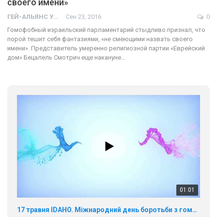
своего имени»
ГЕЙ-АЛЬЯНС УКРАИНА
Сен 23, 2016
0
Гомофобный израильский парламентарий стыдливо признал, что
порой тешит себя фантазиями, «не смеющими назвать своего
имени». Представитель умеренно религиозной партии «Еврейский
дом» Бецалель Смотрич еще накануне…
01:01
17 травня IDAHO. Міжнародний день боротьби з гомофобією трансфобією і біфобія.