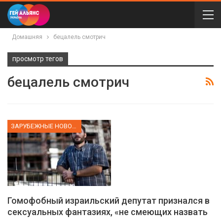
Домашняя
бецалель смотрич
просмотр тегов
бецалель смотрич
ЗАРУБЕЖНЫЕ НОВОСТИ
Гомофобный израильский депутат признался в
сексуальных фантазиях, «не смеющих назвать