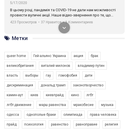
5/17/2020
В цьому році, пандемія та COVІD-19 не дали нам можливості
провести вуличні акції. Наше відео-звернення про те, що
навіть коли ми у різних містах та не можемо зустрінеться, ми
423 Просмотров
•
37 Нравится
•
1 Комментариев
разом. Ми закликаємо всіх хто поділяє цінності рівності та
солідарності, приєднатися до нас. Регіональні підрозділи
ГАУ є в 16 областях України.
Метки
Разом наш голос лунає гучніше!
queer home
Гей-альянс Украина
акция
брак
великобритания
виталий милонов
владимир путин
власть
выборы
гау
гомофобия
дети
дискриминация
дональд трамп
законотворчество
камин-аут
киев
киевпрайд
кино
лгбт
00:58
лгбт-движение
марш равенства
мракобесие
музыка
Зупинимо насильство проти ЛГБТ в Україні! Stop violence against LGBT in Ukraine!
одесса
однополые браки
олимпиада
права человека
6/30/2017
Емоційний та вражаючий промо-ролік на конкурс PACT, який
прайд
психология
равенство
равноправие
религия
представляє програму "Гей-альянс Україна" з протидії