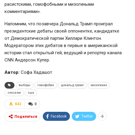
расистскими, гомофобными и мизогиными
комментариями».
Напомним, что позавчера Дональд Трамп проиграл
президентские дебаты своей оппонентке, кандидатке
от Демократической партии Хиллари Клинтон.
Модератором этих дебатов в первые в американской
истории стал открытый гей, ведущий и репортер канала
CNN Андерсон Купер.
Автор:
Софа Хадашот
выборы
гомофобия
дональд трамп
мизогиния
сексизм
сша
643
0
Facebook
Twitter
Поделиться