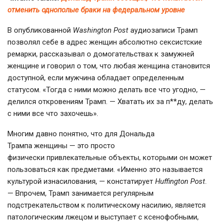
отменить однополые браки на федеральном уровне
В опубликованной
Washington Post
аудиозаписи Трамп
позволял себе в адрес женщин абсолютно сексистские
ремарки, рассказывал о домогательствах к замужней
женщине и говорил о том, что любая женщина становится
доступной, если мужчина обладает определенным
статусом. «Тогда с ними можно делать все что угодно, —
делился откровениям Трамп. — Хватать их за п**ду, делать
с ними все что захочешь».
Многим давно понятно, что для Дональда
Трампа женщины — это просто
физически привлекательные объекты, которыми он может
пользоваться как предметами. «Именно это называется
культурой изнасилования, — констатирует
Нuffington Рost
.
— Впрочем, Трамп занимается регулярным
подстрекательством к политическому насилию, является
патологическим лжецом и выступает с ксенофобными,