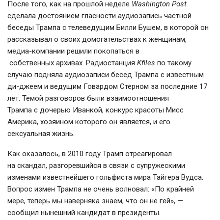
После того, как на прошлой неделе
Washington Post
сделала достоянием гласности аудиозапись частной
беседы Трампа с телеведущим Билли Бушем, в которой он
рассказывал о своих домогательствах к женщинам,
медиа-компании
решили покопаться в
собственных архивах. Радиостанция
Kfiles
по такому
случаю подняла аудиозаписи бесед Трампа с известным
ди-джеем и ведущим Говардом Стерном за последние 17
лет. Темой разговоров были взаимоотношения
Трампа с дочерью Иванкой, конкурс красоты Мисс
Америка, хозяином которого он является, и его
сексуальная жизнь.
Как оказалось, в 2010 году Трамп отреагировал
на скандал, разгоревшийся в связи с супружескими
изменами известнейшего гольфиста мира Тайгера Вудса.
Вопрос измен Трампа не очень волновал: «По крайней
мере, теперь мы наверняка знаем, что он не гей», —
сообщил нынешний кандидат в президенты.