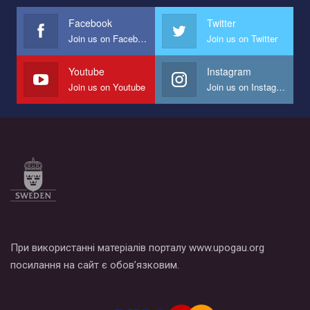
международной организации PACT на лучший ролик,
представляющий программу развития организации.
Facebook
Twitter
Join us on Facebook
Join us on Twitter
Мы просим вас поддержать нас и помочь нам реализовать
наш план по борьбе с насилием и дискриминацией на почве
СОГИ в Украине.
Youtube
Instagram
Join us on Youtube
Join us on Instagram
Все, что вам нужно сделать - это зайти на наш канал YouTube
по этой ссылке и поставить лайк под видео.
При використанні матеріалів порталу www.upogau.org
посилання на сайт є обов’язковим.