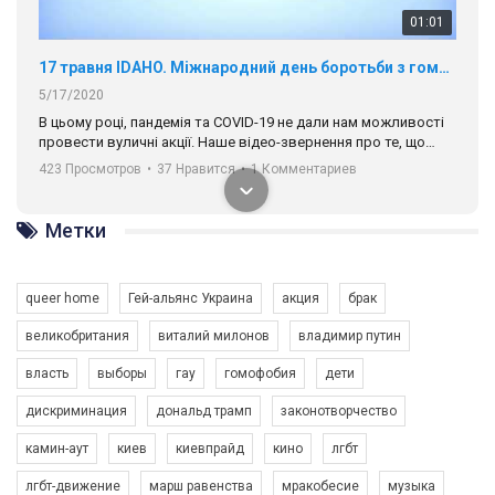
01:01
17 травня IDAHO. Міжнародний день боротьби з гомофобією трансфобією і біфобія.
5/17/2020
В цьому році, пандемія та COVІD-19 не дали нам можливості
провести вуличні акції. Наше відео-звернення про те, що
навіть коли ми у різних містах та не можемо зустрінеться, ми
423 Просмотров
•
37 Нравится
•
1 Комментариев
разом. Ми закликаємо всіх хто поділяє цінності рівності та
солідарності, приєднатися до нас. Регіональні підрозділи
ГАУ є в 16 областях України.
Метки
Разом наш голос лунає гучніше!
queer home
Гей-альянс Украина
акция
брак
великобритания
виталий милонов
владимир путин
власть
выборы
гау
гомофобия
дети
дискриминация
дональд трамп
законотворчество
камин-аут
киев
киевпрайд
кино
лгбт
00:58
лгбт-движение
марш равенства
мракобесие
музыка