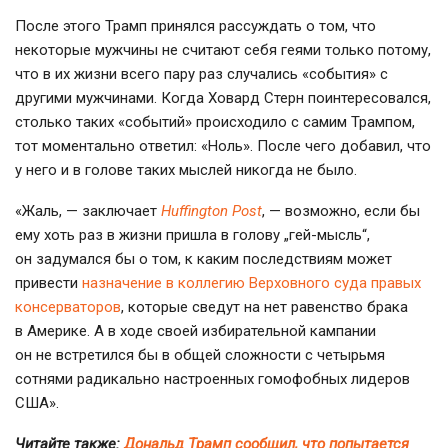
После этого Трамп принялся рассуждать о том, что
некоторые мужчины не считают себя геями только потому,
что в их жизни всего пару раз случались «события» с
другими мужчинами. Когда Ховард Стерн поинтересовался,
столько таких «событий» происходило с самим Трампом,
тот моментально ответил: «Ноль». После чего добавил, что
у него и в голове таких мыслей никогда не было.
«Жаль, — заключает
Нuffington Рost
, — возможно, если бы
ему хоть раз в жизни пришла в голову „
гей-мысль
“,
он задумался бы о том, к каким последствиям может
привести
назначение в коллегию Верховного суда правых
консерваторов
, которые сведут на нет равенство брака
в Америке. А в ходе своей избирательной кампании
он не встретился бы в общей сложности с четырьмя
сотнями радикально настроенных гомофобных лидеров
США».
Читайте также:
Дональд Трамп сообщил, что попытается