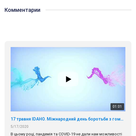
Комментарии
01:01
17 травня IDAHO. Міжнародний день боротьби з гомофобією трансфобією і біфобія.
5/17/2020
В цьому році, пандемія та COVІD-19 не дали нам можливості