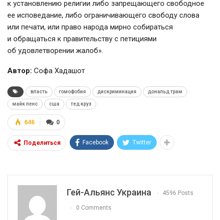
к установлению религии либо запрещающего свободное
ее исповедание, либо ограничивающего свободу слова
или печати, или право народа мирно собираться
и обращаться к правительству с петициями
об удовлетворении жалоб».
Автор:
Софа Хадашот
власть
гомофобия
дискриминация
дональд трам
майк пенс
сша
тед круз
646
0
Facebook
Twitter
Поделиться
Гей-Альянс Украина
4596 Posts
0 Comments