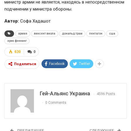
министр армии не является, находясь в непосредственном
подчинении у министра обороны.
Автор:
Софа Хадашот
армия
винсент виола
дональд трам
пентагон
сша
эрик фэннинг
630
0
Facebook
Twitter
Поделиться
Гей-Альянс Украина
4596 Posts
0 Comments
ПРЕДИДУЩЕЕ
СЛЕДУЮЩЕЕ