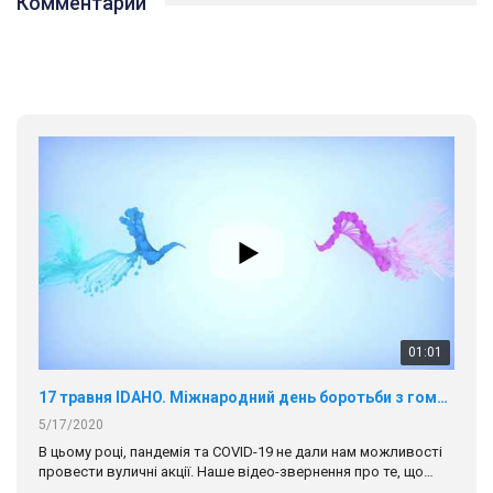
Комментарии
01:01
17 травня IDAHO. Міжнародний день боротьби з гомофобією трансфобією і біфобія.
5/17/2020
В цьому році, пандемія та COVІD-19 не дали нам можливості
провести вуличні акції. Наше відео-звернення про те, що
навіть коли ми у різних містах та не можемо зустрінеться, ми
423 Просмотров
•
37 Нравится
•
1 Комментариев
разом. Ми закликаємо всіх хто поділяє цінності рівності та
солідарності, приєднатися до нас. Регіональні підрозділи