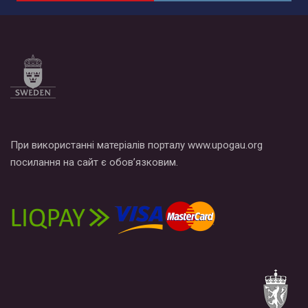
При використанні матеріалів порталу www.upogau.org
посилання на сайт є обов’язковим.