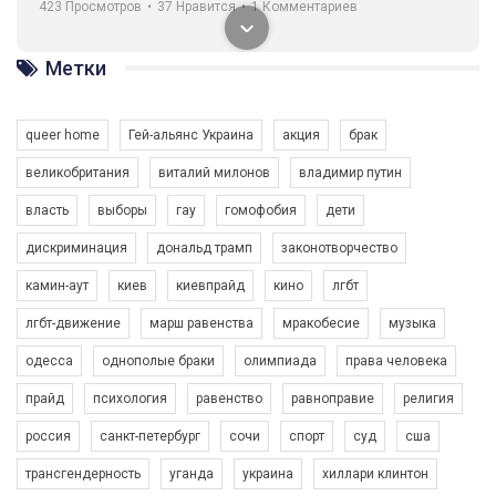
ГАУ є в 16 областях України.
Разом наш голос лунає гучніше!
Метки
queer home
Гей-альянс Украина
акция
брак
великобритания
виталий милонов
владимир путин
власть
выборы
гау
гомофобия
дети
00:58
дискриминация
дональд трамп
законотворчество
камин-аут
киев
киевпрайд
кино
лгбт
Зупинимо насильство проти ЛГБТ в Україні! Stop violence against LGBT in Ukraine!
6/30/2017
лгбт-движение
марш равенства
мракобесие
музыка
Емоційний та вражаючий промо-ролік на конкурс PACT, який
одесса
однополые браки
олимпиада
права человека
представляє програму "Гей-альянс Україна" з протидії
насильству проти ЛГБТ в Україні.
1.9K Просмотров
•
226 Нравится
•
5 Комментариев
прайд
психология
равенство
равноправие
религия
Ми просимо вашої підтримки, щоб реалізувати нашу
россия
санкт-петербург
сочи
спорт
суд
сша
програму з боротьби з насильством проти ЛГБТ в Україні.
трансгендерность
уганда
украина
хиллари клинтон
Якщо ти хочеш підтримати нас - просто натисни "лайк" під