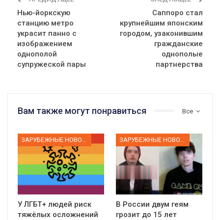
Нью-йоркскую
Саппоро стал
станцию метро
крупнейшим японским
украсит панно с
городом, узаконившим
изображением
гражданские
однополой
однополые
супружеской пары
партнерства
Вам также могут понравиться
Все
ЗАРУБЕЖНЫЕ НОВОСТИ
ЗАРУБЕЖНЫЕ НОВОСТИ
У ЛГБТ+ людей риск
В России двум геям
тяжёлых осложнений
грозит до 15 лет