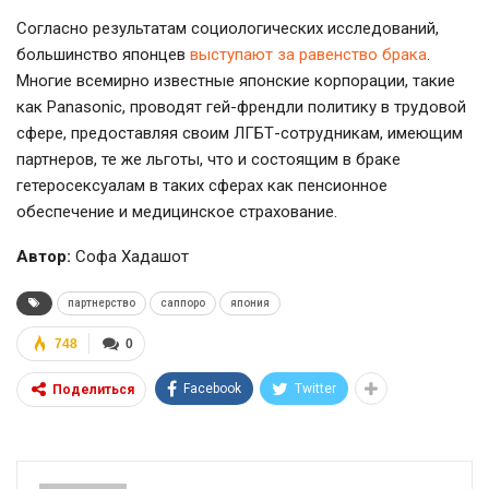
Согласно результатам социологических исследований,
большинство японцев
выступают за равенство брака
.
Многие всемирно известные японские корпорации, такие
как Panasonic, проводят
гей-френдли
политику в трудовой
сфере, предоставляя своим
ЛГБТ-сотрудникам
, имеющим
партнеров, те же льготы, что и состоящим в браке
гетеросексуалам в таких сферах как пенсионное
обеспечение и медицинское страхование.
Автор:
Софа Хадашот
партнерство
саппоро
япония
748
0
Facebook
Twitter
Поделиться