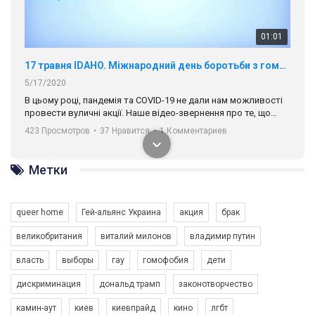
01:01
17 травня IDAHO. Міжнародний день боротьби з гомофобією трансфобією і біфобія.
5/17/2020
В цьому році, пандемія та COVІD-19 не дали нам можливості
провести вуличні акції. Наше відео-звернення про те, що
навіть коли ми у різних містах та не можемо зустрінеться, ми
423 Просмотров
•
37 Нравится
•
1 Комментариев
разом. Ми закликаємо всіх хто поділяє цінності рівності та
солідарності, приєднатися до нас. Регіональні підрозділи
ГАУ є в 16 областях України.
Метки
Разом наш голос лунає гучніше!
queer home
Гей-альянс Украина
акция
брак
великобритания
виталий милонов
владимир путин
власть
выборы
гау
гомофобия
дети
дискриминация
дональд трамп
законотворчество
камин-аут
киев
киевпрайд
кино
лгбт
00:58