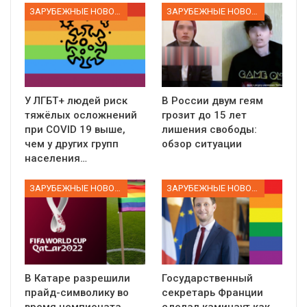
ЗАРУБЕЖНЫЕ НОВОСТИ
ЗАРУБЕЖНЫЕ НОВОСТИ
У ЛГБТ+ людей риск
В России двум геям
тяжёлых осложнений
грозит до 15 лет
при COVID 19 выше,
лишения свободы:
чем у других групп
обзор ситуации
населения…
ЗАРУБЕЖНЫЕ НОВОСТИ
ЗАРУБЕЖНЫЕ НОВОСТИ
В Катаре разрешили
Государственный
прайд-символику во
секретарь Франции
время чемпионата
сделал каминаут как