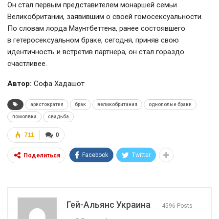
Он стал первым представителем монаршей семьи
Великобритании, заявившим о своей гомосексуальности.
По словам лорда Маунтбеттена, ранее состоявшего
в гетеросексуальном браке, сегодня, приняв свою
идентичность и встретив партнера, он стал гораздо
счастливее.
Автор:
Софа Хадашот
аристократия
брак
великобритания
однополые браки
помолвка
свадьба
711
0
Facebook
Twitter
Поделиться
Гей-Альянс Украина
4596 Posts