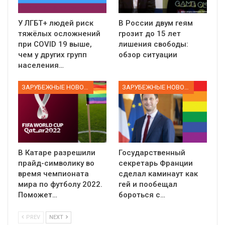
У ЛГБТ+ людей риск
В России двум геям
тяжёлых осложнений
грозит до 15 лет
при COVID 19 выше,
лишения свободы:
чем у других групп
обзор ситуации
населения…
ЗАРУБЕЖНЫЕ НОВОСТИ
ЗАРУБЕЖНЫЕ НОВОСТИ
В Катаре разрешили
Государственный
прайд-символику во
секретарь Франции
время чемпионата
сделал каминаут как
мира по футболу 2022.
гей и пообещал
Поможет…
бороться с…
PREV
NEXT