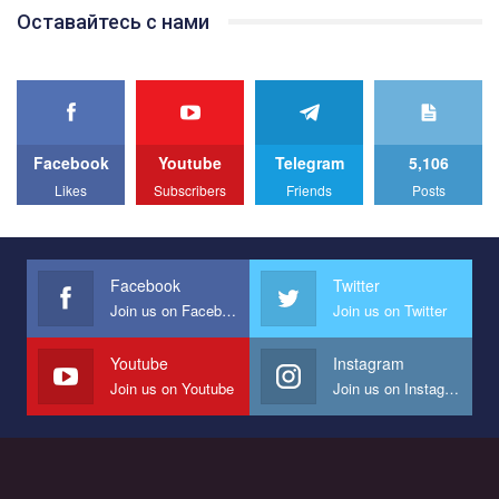
Team of Gay Alliance Ukraine participates in a competition for the
Оставайтесь с нами
best video, representing programme for the development of
organization. The competition is organized by inetrnational
organization PACT.
We appeal to your support and ask to help us implement our plan
to combat violence against LGBT people in Ukraine.
Facebook
Youtube
Telegram
5,106
All you have to do is to press "Like" below the video.
Likes
Subscribers
Friends
Posts
Эмоционально сильный ролик от команды "Гей-альянс
Украина", который принимает участие в конкурсе
международной организации PACT на лучший ролик,
представляющий программу развития организации.
Facebook
Twitter
Join us on Facebook
Join us on Twitter
Мы просим вас поддержать нас и помочь нам реализовать
наш план по борьбе с насилием и дискриминацией на почве
СОГИ в Украине.
Youtube
Instagram
Join us on Youtube
Join us on Instagram
Все, что вам нужно сделать - это зайти на наш канал YouTube
по этой ссылке и поставить лайк под видео.