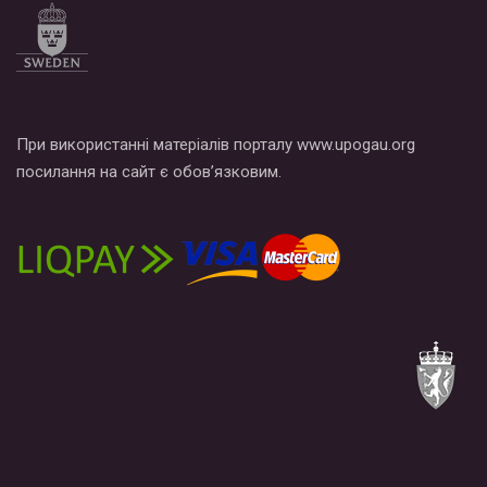
При використанні матеріалів порталу www.upogau.org
посилання на сайт є обов’язковим.