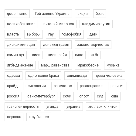
queer home
Гей-альянс Украина
акция
брак
великобритания
виталий милонов
владимир путин
власть
выборы
гау
гомофобия
дети
дискриминация
дональд трамп
законотворчество
камин-аут
киев
киевпрайд
кино
лгбт
00:58
лгбт-движение
марш равенства
мракобесие
музыка
Зупинимо насильство проти ЛГБТ в Україні! Stop violence against LGBT in Ukraine!
одесса
однополые браки
олимпиада
права человека
6/30/2017
Емоційний та вражаючий промо-ролік на конкурс PACT, який
прайд
психология
равенство
равноправие
религия
представляє програму "Гей-альянс Україна" з протидії
насильству проти ЛГБТ в Україні.
россия
санкт-петербург
сочи
спорт
суд
сша
1.9K Просмотров
•
226 Нравится
•
5 Комментариев
Ми просимо вашої підтримки, щоб реалізувати нашу
трансгендерность
уганда
украина
хиллари клинтон
програму з боротьби з насильством проти ЛГБТ в Україні.
церковь
шоу-бизнес
Якщо ти хочеш підтримати нас - просто натисни "лайк" під
відео.