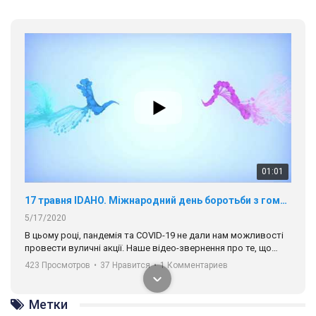
01:01
17 травня IDAHO. Міжнародний день боротьби з гомофобією трансфобією і біфобія.
5/17/2020
В цьому році, пандемія та COVІD-19 не дали нам можливості
провести вуличні акції. Наше відео-звернення про те, що
навіть коли ми у різних містах та не можемо зустрінеться, ми
423 Просмотров
•
37 Нравится
•
1 Комментариев
разом. Ми закликаємо всіх хто поділяє цінності рівності та
солідарності, приєднатися до нас. Регіональні підрозділи
ГАУ є в 16 областях України.
Метки
Разом наш голос лунає гучніше!